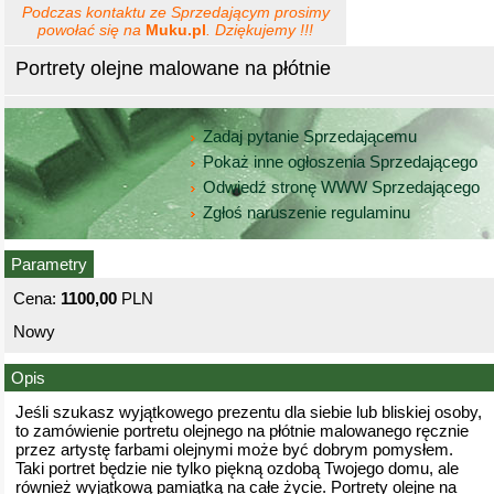
Podczas kontaktu ze Sprzedającym prosimy
powołać się na
Muku.pl
. Dziękujemy !!!
Portrety olejne malowane na płótnie
Zadaj pytanie Sprzedającemu
Pokaż inne ogłoszenia Sprzedającego
Odwiedź stronę WWW Sprzedającego
Zgłoś naruszenie regulaminu
Parametry
Cena:
1100,00
PLN
Nowy
Opis
Jeśli szukasz wyjątkowego prezentu dla siebie lub bliskiej osoby,
to zamówienie portretu olejnego na płótnie malowanego ręcznie
przez artystę farbami olejnymi może być dobrym pomysłem.
Taki portret będzie nie tylko piękną ozdobą Twojego domu, ale
również wyjątkową pamiątką na całe życie. Portrety olejne na