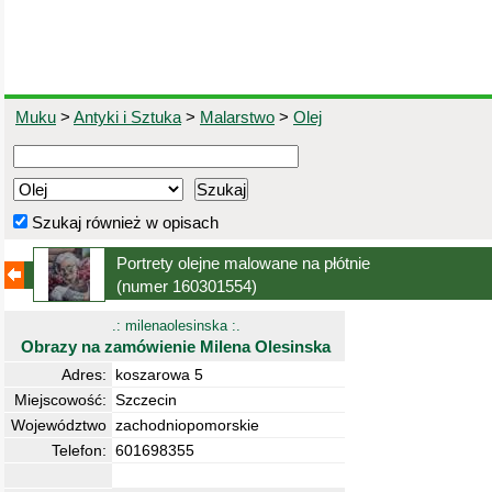
Muku
>
Antyki i Sztuka
>
Malarstwo
>
Olej
Szukaj również w opisach
Portrety olejne malowane na płótnie
(numer 160301554)
.: milenaolesinska :.
Obrazy na zamówienie Milena Olesinska
Adres:
koszarowa 5
Miejscowość:
Szczecin
Województwo
zachodniopomorskie
Telefon:
601698355