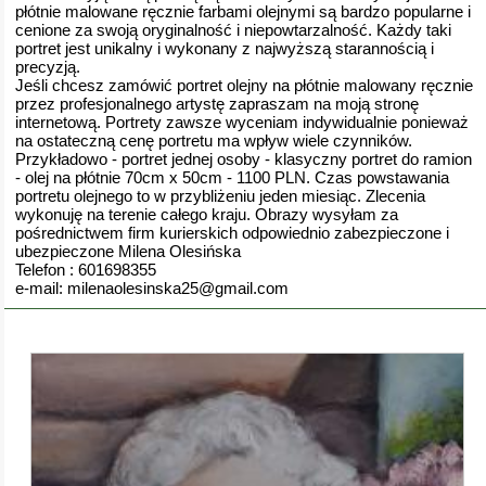
płótnie malowane ręcznie farbami olejnymi są bardzo popularne i
cenione za swoją oryginalność i niepowtarzalność. Każdy taki
portret jest unikalny i wykonany z najwyższą starannością i
precyzją.
Jeśli chcesz zamówić portret olejny na płótnie malowany ręcznie
przez profesjonalnego artystę zapraszam na moją stronę
internetową. Portrety zawsze wyceniam indywidualnie ponieważ
na ostateczną cenę portretu ma wpływ wiele czynników.
Przykładowo - portret jednej osoby - klasyczny portret do ramion
- olej na płótnie 70cm x 50cm - 1100 PLN. Czas powstawania
portretu olejnego to w przybliżeniu jeden miesiąc. Zlecenia
wykonuję na terenie całego kraju. Obrazy wysyłam za
pośrednictwem firm kurierskich odpowiednio zabezpieczone i
ubezpieczone Milena Olesińska
Telefon : 601698355
e-mail: milenaolesinska25@gmail.com