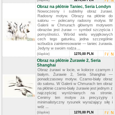
Obraz na płótnie Taniec, Seria Londyn
Nowoczesny i subtelny obraz żurawi.
Radosny motyw. Obrazy na płótnie do
salonu — polecamy radosny motyw. W
Galerii w Chmurach głównym motywem
obrazów jest żuraw — symbol szczęścia i
pomyślności. Wśród wielu wyjątkowych
cech tego gatunku, jedna szczególnie
wzbudza zainteresowanie — taniec żurawia.
Jedyny w swoim rodza ...
(śląskie)
1270,00 PLN
Obraz na płótnie Żurawie 2, Seria
Shanghai
Obraz żurawi w locie, w kolorze czarnym i
białym. Żurawie 2, Seria Shanghai —
ponadczasowy motyw. Czarno-biały obraz
do salonu. W Galerii w Chmurach ten obraz
na płótnie czarno-biały żurawie jest jednym z
najczęściej wyróżnianych na stronie.
Cenimy ten motyw za precyzyjny i
minimalistyczny rysunek wyrażający siłę i
wdz ...
(śląskie)
1270,00 PLN