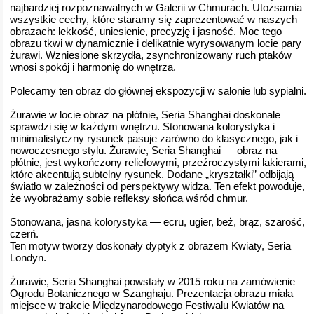
najbardziej rozpoznawalnych w Galerii w Chmurach. Utożsamia
wszystkie cechy, które staramy się zaprezentować w naszych
obrazach: lekkość, uniesienie, precyzję i jasność. Moc tego
obrazu tkwi w dynamicznie i delikatnie wyrysowanym locie pary
żurawi. Wzniesione skrzydła, zsynchronizowany ruch ptaków
wnosi spokój i harmonię do wnętrza.
Polecamy ten obraz do głównej ekspozycji w salonie lub sypialni.
Żurawie w locie obraz na płótnie, Seria Shanghai doskonale
sprawdzi się w każdym wnętrzu. Stonowana kolorystyka i
minimalistyczny rysunek pasuje zarówno do klasycznego, jak i
nowoczesnego stylu. Żurawie, Seria Shanghai — obraz na
płótnie, jest wykończony reliefowymi, przeźroczystymi lakierami,
które akcentują subtelny rysunek. Dodane „kryształki” odbijają
światło w zależności od perspektywy widza. Ten efekt powoduje,
że wyobrażamy sobie refleksy słońca wśród chmur.
Stonowana, jasna kolorystyka — ecru, ugier, beż, brąz, szarość,
czerń.
Ten motyw tworzy doskonały dyptyk z obrazem Kwiaty, Seria
Londyn.
Żurawie, Seria Shanghai powstały w 2015 roku na zamówienie
Ogrodu Botanicznego w Szanghaju. Prezentacja obrazu miała
miejsce w trakcie Międzynarodowego Festiwalu Kwiatów na