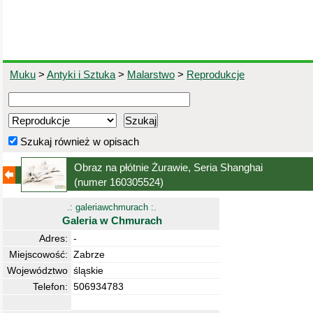
Muku
>
Antyki i Sztuka
>
Malarstwo
>
Reprodukcje
Szukaj również w opisach
Obraz na płótnie Żurawie, Seria Shanghai
(numer 160305524)
.: galeriawchmurach :.
Galeria w Chmurach
Adres:
-
Miejscowość:
Zabrze
Województwo
śląskie
Telefon:
506934783