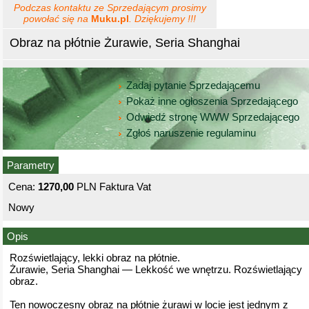
Podczas kontaktu ze Sprzedającym prosimy
powołać się na
Muku.pl
. Dziękujemy !!!
Obraz na płótnie Żurawie, Seria Shanghai
Zadaj pytanie Sprzedającemu
Pokaż inne ogłoszenia Sprzedającego
Odwiedź stronę WWW Sprzedającego
Zgłoś naruszenie regulaminu
Parametry
Cena:
1270,00
PLN Faktura Vat
Nowy
Opis
Rozświetlający, lekki obraz na płótnie.
Żurawie, Seria Shanghai — Lekkość we wnętrzu. Rozświetlający
obraz.
Ten nowoczesny obraz na płótnie żurawi w locie jest jednym z