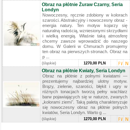
Obraz na płótnie Żuraw Czarny, Seria
Londyn
Nowoczesny, ręcznie zdobiony w kolorach
szarości. Abstrakcyjny i nowoczesny obraz -
energia natury. Ten motyw kojarzy się
naturalną radością, wzniesionymi skrzydłami
i wielką energią. Właśnie taką atmosferę
chcemy zawsze wprowadzić do naszego
domu. W Galerii w Chmurach promujemy
ten obraz na pierwszych stronach. Obraz na
p ...
(śląskie)
1270,00 PLN
Obraz na płótnie Kwiaty, Seria Londyn
Obraz na płótnie z polnymi kwiatami —
prezentujemy najbardziej ulotny motyw.
Brązy, zielenie, szarości, błękit i ugry w
różnych tonacjach tworzą pełny wachlarz
barw pojawiających się w naturze, zwanych
„kolorami ziemi". Taką paletą charakteryzuje
się nowoczesny obraz na płótnie polnych
kwiatów, Seria Londyn. Warto g ...
(śląskie)
1270,00 PLN