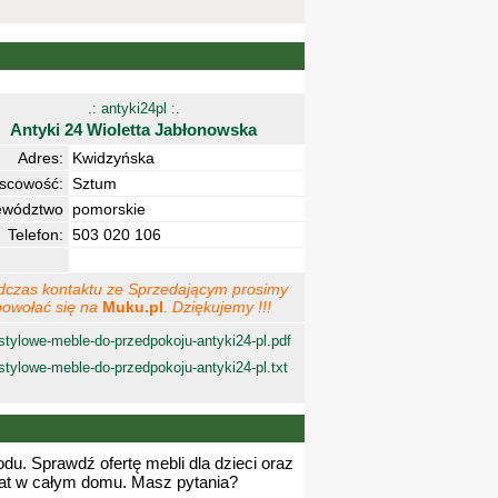
.: antyki24pl :.
Antyki 24 Wioletta Jabłonowska
Adres:
Kwidzyńska
jscowość:
Sztum
ewództwo
pomorskie
Telefon:
503 020 106
dczas kontaktu ze Sprzedającym prosimy
powołać się na
Muku.pl
. Dziękujemy !!!
stylowe-meble-do-przedpokoju-antyki24-pl.pdf
stylowe-meble-do-przedpokoju-antyki24-pl.txt
odu. Sprawdź ofertę mebli dla dzieci oraz
lat w całym domu. Masz pytania?