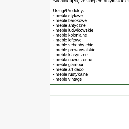
Skontaktuj się ze sklepem Antyki24 telef
Usługi/Produkty:
- meble stylowe
- meble barokowe
- meble antyczne
- meble ludwikowskie
- meble kolonialne
- meble loftowe
- meble schabby chic
- meble prowansalskie
- meble klasyczne
- meble nowoczesne
- meble glamour
- meble art deco
- meble rustykalne
- meble vintage