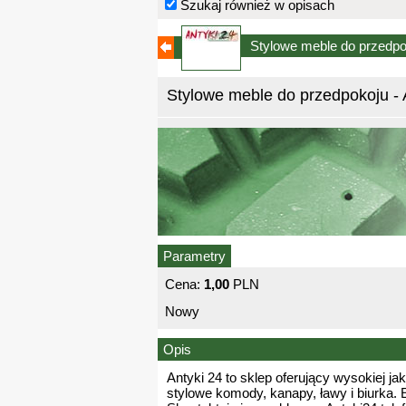
Szukaj również w opisach
Stylowe meble do przedpok
Stylowe meble do przedpokoju - 
Parametry
Cena:
1,00
PLN
Nowy
Opis
Antyki 24 to sklep oferujący wysokiej ja
stylowe komody, kanapy, ławy i biurka.