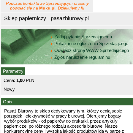
Podczas kontaktu ze Sprzedającym prosimy
powołać się na
Muku.pl
. Dziękujemy !!!
Sklep papierniczy - pasazbiurowy.pl
Zadaj pytanie Sprzedającemu
Pokaż inne ogłoszenia Sprzedającego
Odwiedź stronę WWW Sprzedającego
Zgłoś naruszenie regulaminu
Parametry
Cena:
1,00
PLN
Nowy
Opis
Pasaż Biurowy to sklep dedykowany tym, którzy cenią sobie
porządek i efektywność w pracy biurowej. Oferujemy bogaty
wybór produktów - od papierów do drukarki, przez artykuły
papiernicze, po różnego rodzaju akcesoria biurowe. Nasze
konkurencyjne ceny i wysoka jakość produktów idą w parze z