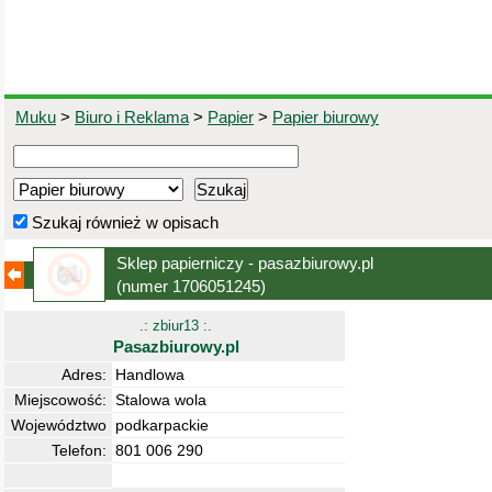
Muku
>
Biuro i Reklama
>
Papier
>
Papier biurowy
Szukaj również w opisach
Sklep papierniczy - pasazbiurowy.pl
(numer 1706051245)
.: zbiur13 :.
Pasazbiurowy.pl
Adres:
Handlowa
Miejscowość:
Stalowa wola
Województwo
podkarpackie
Telefon:
801 006 290