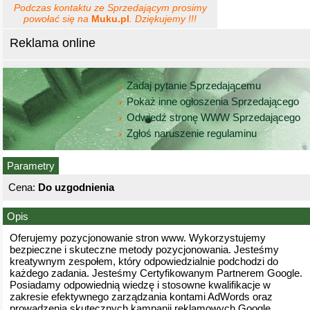
Podczas kontaktu ze Sprzedającym prosimy
powołać się na
Muku.pl
. Dziękujemy !!!
Reklama online
Zadaj pytanie Sprzedającemu
Pokaż inne ogłoszenia Sprzedającego
Odwiedź stronę WWW Sprzedającego
Zgłoś naruszenie regulaminu
Parametry
Cena:
Do uzgodnienia
Opis
Oferujemy pozycjonowanie stron www. Wykorzystujemy
bezpieczne i skuteczne metody pozycjonowania. Jesteśmy
kreatywnym zespołem, który odpowiedzialnie podchodzi do
każdego zadania. Jesteśmy Certyfikowanym Partnerem Google.
Posiadamy odpowiednią wiedzę i stosowne kwalifikacje w
zakresie efektywnego zarządzania kontami AdWords oraz
prowadzenia skutecznych kampanii reklamowych Google.