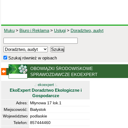
Muku
>
Biuro i Reklama
>
Usługi
>
Doradztwo, audyt
Szukaj również w opisach
OBOWIĄZKI ŚRODOWISKOWE
SPRAWOZDAWCZE EKOEXPERT
(numer 1711031407)
.: ekoexpert :.
EkoExpert Doradztwo Ekologiczne i
Gospodarcze
Adres:
Młynowa 17 lok.1
Miejscowość:
Białystok
Województwo
podlaskie
Telefon:
857444460