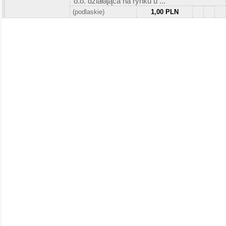
o.o. działająca na rynku u ...
(podlaskie)
1,00 PLN