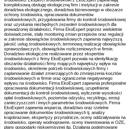
kompleksową obsługę ekologiczną firm i instytucji w zakresie
doradztwa ekologicznego, doradztwa biznesowego w obszarze
ochrony środowiska, opracowania dokumentów
środowiskowych, przygotowania firmy do kontroli środowiskowej
oraz uzyskania niezbędnych zezwoleń środowiskowych dla
prowadzonej działalności. Firma EkoExpert poprzez wieloletnie
doświadczenie, stały monitoring zmian przepisów oraz regulacji
w zakresie obowiązków środowiskowych zapewnia najwyższą
jakość usług środowiskowych, terminową realizację obowiązków
sprawozdawczych, obowiązków rozliczeniowych w firmie.
Doradztwo ekologiczne realizowane przez ekspertów
środowiskowych z firmy EkoExpert pozwala na identyfikację
obszarów działalności firmy mających największy wpływ na
środowisko, określenie potrzeb środowiskowych firmy i
zaplanowanie działań zmierzających do zmniejszenia kosztów
środowiskowych w firmie oraz ograniczenie negatywnego
wpływu na środowisko. Firma EkoExpert zapewnia profesjonalne
opracowania dokumentacji środowiskowej, uzupełnienie
dokumentacji do kontroli środowiskowej, wyliczenie wysokości
opłat środowiskowych, poziomów odzysku, recyklingu, emisji
zanieczyszczeń i innych parametrów środowiskowych. Firma
EkoExpert zapewnia wsparcia, doradztwo oraz rzetelne
opracowanie dokumentów środowiskowych tj. analizy
krajobrazowe, ekspertyzy przyrodnicze, oceny oddziaływania na
środowisko, operaty wodnoprawne, oceny inwestowania w OZE,
plany gospodarki niskoemisyjnej itp. Działania podejmowane