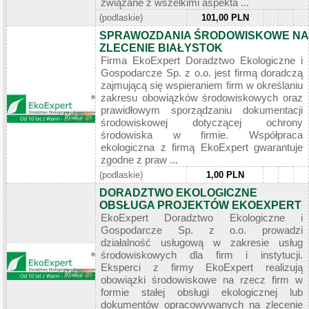
związane z wszelkimi aspekta ...
(podlaskie)
101,00 PLN
SPRAWOZDANIA ŚRODOWISKOWE NA
ZLECENIE BIAŁYSTOK
Firma EkoExpert Doradztwo Ekologiczne i
Gospodarcze Sp. z o.o. jest firmą doradczą
zajmującą się wspieraniem firm w określaniu
zakresu obowiązków środowiskowych oraz
prawidłowym sporządzaniu dokumentacji
środowiskowej dotyczącej ochrony
środowiska w firmie. Współpraca
ekologiczna z firmą EkoExpert gwarantuje
zgodne z praw ...
(podlaskie)
1,00 PLN
DORADZTWO EKOLOGICZNE
OBSŁUGA PROJEKTÓW EKOEXPERT
EkoExpert Doradztwo Ekologiczne i
Gospodarcze Sp. z o.o. prowadzi
działalność usługową w zakresie usług
środowiskowych dla firm i instytucji.
Eksperci z firmy EkoExpert realizują
obowiązki środowiskowe na rzecz firm w
formie stałej obsługi ekologicznej lub
dokumentów opracowywanych na zlecenie