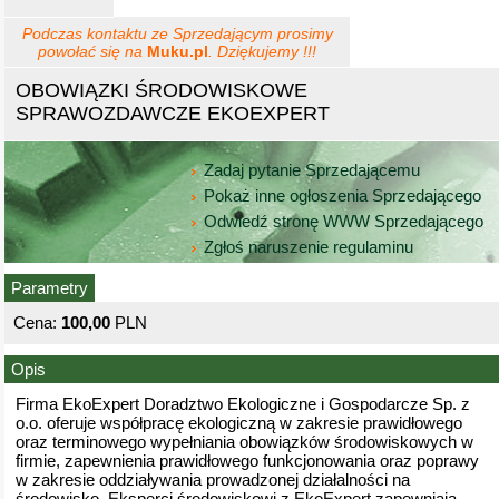
Podczas kontaktu ze Sprzedającym prosimy
powołać się na
Muku.pl
. Dziękujemy !!!
OBOWIĄZKI ŚRODOWISKOWE
SPRAWOZDAWCZE EKOEXPERT
Zadaj pytanie Sprzedającemu
Pokaż inne ogłoszenia Sprzedającego
Odwiedź stronę WWW Sprzedającego
Zgłoś naruszenie regulaminu
Parametry
Cena:
100,00
PLN
Opis
Firma EkoExpert Doradztwo Ekologiczne i Gospodarcze Sp. z
o.o. oferuje współpracę ekologiczną w zakresie prawidłowego
oraz terminowego wypełniania obowiązków środowiskowych w
firmie, zapewnienia prawidłowego funkcjonowania oraz poprawy
w zakresie oddziaływania prowadzonej działalności na
środowisko. Eksperci środowiskowi z EkoExpert zapewniają