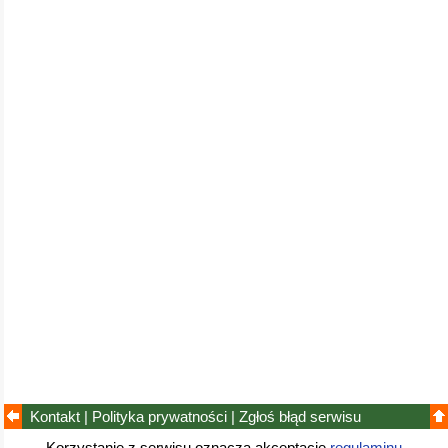
Kontakt
|
Polityka prywatności
|
Zgłoś błąd
serwisu
Korzystanie z serwisu oznacza akceptację
regulaminu
.