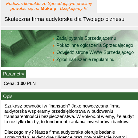
Podczas kontaktu ze Sprzedającym prosimy
powołać się na
Muku.pl
. Dziękujemy !!!
Skuteczna firma audytorska dla Twojego biznesu
Zadaj pytanie Sprzedającemu
Pokaż inne ogłoszenia Sprzedającego
Odwiedź stronę WWW Sprzedającego
Zgłoś naruszenie regulaminu
Parametry
Cena:
1,00
PLN
Opis
Szukasz pewności w finansach? Jako nowoczesna firma
audytorska wspieramy przedsiębiorstwa w budowaniu
transparentności i bezpieczeństwa. W volvox.pl wiemy, że audyt
to nie tylko liczby, to fundament zaufania inwestorów i banków.
Dlaczego my? Nasza firma audytorska oferuje badanie
sprawozdań, audyty due diligence oraz optymalizację kontroli