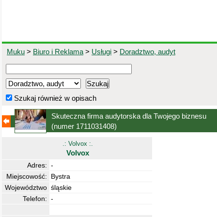
Muku
>
Biuro i Reklama
>
Usługi
>
Doradztwo, audyt
Szukaj również w opisach
Skuteczna firma audytorska dla Twojego biznesu
(numer 1711031408)
.: Volvox :.
Volvox
Adres:
-
Miejscowość:
Bystra
Województwo
śląskie
Telefon:
-