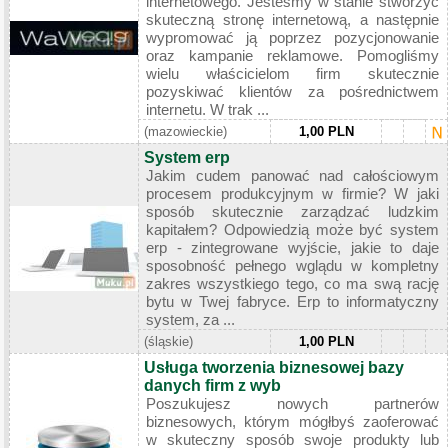
internetowego. Jesteśmy w stanie stworzyć
skuteczną stronę internetową, a następnie
wypromować ją poprzez pozycjonowanie
oraz kampanie reklamowe. Pomogliśmy
wielu właścicielom firm skutecznie
pozyskiwać klientów za pośrednictwem
internetu. W trak ...
(mazowieckie)
1,00 PLN
System erp
Jakim cudem panować nad całościowym
procesem produkcyjnym w firmie? W jaki
sposób skutecznie zarządzać ludzkim
kapitałem? Odpowiedzią może być system
erp - zintegrowane wyjście, jakie to daje
sposobność pełnego wglądu w kompletny
zakres wszystkiego tego, co ma swą rację
bytu w Twej fabryce. Erp to informatyczny
system, za ...
(śląskie)
1,00 PLN
Usługa tworzenia biznesowej bazy
danych firm z wyb
Poszukujesz nowych partnerów
biznesowych, którym mógłbyś zaoferować
w skuteczny sposób swoje produkty lub