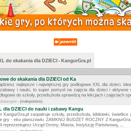
 do skakania dla DZIECI - KangurGra.pl
zowe do skakania dla DZIECI od Ka
jdziesz najlepsze i największej gry podłogowe XXL dla dzieci. Ide
zabawy i nauki, to super pomysł na zajęcia dla dzieci i aktywne 
łogowe do szkoły, przedszkola sprawdzą na lekcjach i zajęciach spo
(małopolskie)
Edukacyjne -
 dla DZIECI do nauki i zabawy Kangu
er KangurGra.pl zaopatruje szkoły, przedszkola, biblioteki, świetlic
ne gry - eko planszówki. ZAMKNIJ BUDŻET ROCZNY Z KangurGra http
li reprezentujesz Urząd Gminy, Miasta, Instytucję Państwową, ...