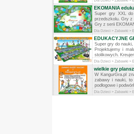
Dla Dzieci > Zabawki > 
EKOMANIA edukac
Super gry XXL do 
przedszkolu. Gry z 
Gry z serii EKOMAN
Dla Dzieci > Zabawki > 
EDUKACYJNE GRY 
Super gry do nauki,
Projektujemy i mal
stolikowych. Kreujem
Dla Dzieci > Zabawki > 
wielkie gry plan
W KangurGra.pl zna
zabawy i nauki, to
podłogowe i podwórk
Dla Dzieci > Zabawki > 