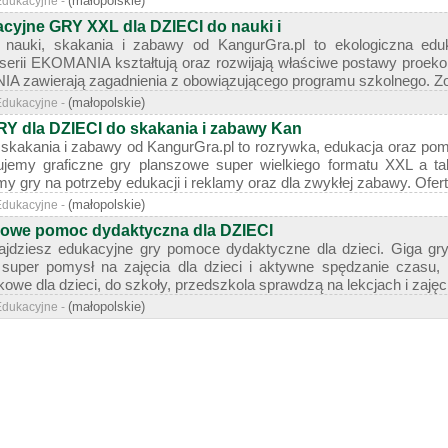
(małopolskie)
Edukacyjne -
yjne GRY XXL dla DZIECI do nauki i
nauki, skakania i zabawy od KangurGra.pl to ekologiczna edu
serii EKOMANIA kształtują oraz rozwijają właściwe postawy proekolog
IA zawierają zagadnienia z obowiązującego programu szkolnego. Zo
(małopolskie)
Edukacyjne -
dla DZIECI do skakania i zabawy Kan
 skakania i zabawy od KangurGra.pl to rozrywka, edukacja oraz po
ujemy graficzne gry planszowe super wielkiego formatu XXL a t
y gry na potrzeby edukacji i reklamy oraz dla zwykłej zabawy. Oferta:
(małopolskie)
Edukacyjne -
szowe pomoc dydaktyczna dla DZIECI
jdziesz edukacyjne gry pomoce dydaktyczne dla dzieci. Giga gr
 super pomysł na zajęcia dla dzieci i aktywne spędzanie czasu, 
owe dla dzieci, do szkoły, przedszkola sprawdzą na lekcjach i zajęci
(małopolskie)
Edukacyjne -