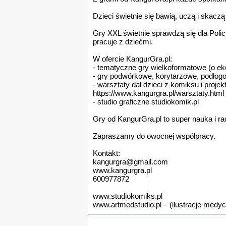
Dzieci świetnie się bawią, uczą i skacz
Gry XXL świetnie sprawdzą się dla Policj
pracuje z dziećmi.
W ofercie KangurGra.pl:
- tematyczne gry wielkoformatowe (o eko
- gry podwórkowe, korytarzowe, podłogowe
- warsztaty dal dzieci z komiksu i projek
https://www.kangurgra.pl/warsztaty.html
- studio graficzne studiokomik.pl
Gry od KangurGra.pl to super nauka i ra
Zapraszamy do owocnej współpracy.
Kontakt:
kangurgra@gmail.com
www.kangurgra.pl
600977872
www.studiokomiks.pl
www.artmedstudio.pl – (ilustracje med