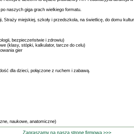
ą po naszych giga grach wielkiego formatu.
i, Straży miejskiej, szkoły i przedszkola, na świetlicę, do domu kult
logii, bezpieczeństwie i zdrowiu)
 (klasy, stópki, kalkulator, tarcze do celu)
towania gier
dość dla dzieci, połączone z ruchem i zabawą.
yczne, naukowe, anatomiczne)
Zapraszamy na naszą stronę firmową >>>