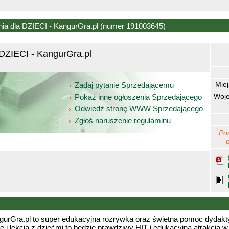
a dla DZIECI - KangurGra.pl
(numer 191003645)
DZIECI - KangurGra.pl
Mie
Zadaj pytanie Sprzedającemu
Woj
Pokaż inne ogłoszenia Sprzedającego
Odwiedź stronę WWW Sprzedającego
Zgłoś naruszenie regulaminu
Po
gurGra.pl to super edukacyjna rozrywka oraz świetna pomoc dydakt
 i lekcja z dziećmi to będzie prawdziwy HIT i edukacyjna atrakcja w 