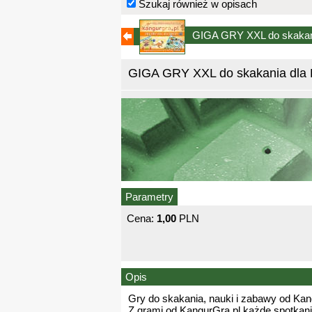
Szukaj również w opisach
GIGA GRY XXL do skakani
GIGA GRY XXL do skakania dla 
Parametry
Cena:
1,00
PLN
Opis
Gry do skakania, nauki i zabawy od Kan
Z grami od KangurGra.pl każde spotkanie