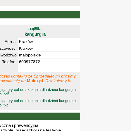
.: nij98k :.
kangurgra
Adres:
Kraków
jscowość:
Kraków
ewództwo
małopolskie
Telefon:
600977872
dczas kontaktu ze Sprzedającym prosimy
powołać się na
Muku.pl
. Dziękujemy !!!
giga-gry-xxl-do-skakania-dla-dzieci-kangurgra-
pl.pdf
giga-gry-xxl-do-skakania-dla-dzieci-kangurgra-
pl.txt
yczna i prewencyjna.
szkole, przedszkolu na festynie.