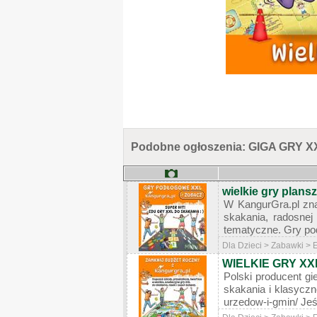
Podobne ogłoszenia: GIGA GRY XXL
wielkie gry plans
W KangurGra.pl zna
skakania, radosnej 
tematyczne. Gry pod
Dla Dzieci > Zabawki > 
WIELKIE GRY XXL
Polski producent gi
skakania i klasycz
urzedow-i-gmin/ Jeś