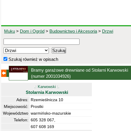
Muku
>
Dom i Ogród
>
Budownictwo i Akcesoria
>
Drzwi
Szukaj również w opisach
Bramy garażowe drewniane od Stolarni Karwowski
(numer 2001034926)
.: Karwowski :.
Stolarnia Karwowski
Adres:
Rzemieślnicza 10
Miejscowość:
Prostki
Województwo
warmińsko-mazurskie
Telefon:
605 328 067,
607 608 169