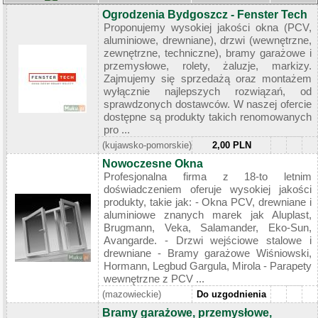
Ogrodzenia Bydgoszcz - Fenster Tech
Proponujemy wysokiej jakości okna (PCV,
aluminiowe, drewniane), drzwi (wewnętrzne,
zewnętrzne, techniczne), bramy garażowe i
przemysłowe, rolety, żaluzje, markizy.
Zajmujemy się sprzedażą oraz montażem
wyłącznie najlepszych rozwiązań, od
sprawdzonych dostawców. W naszej ofercie
dostępne są produkty takich renomowanych
pro ...
(kujawsko-pomorskie)
2,00 PLN
Nowoczesne Okna
Profesjonalna firma z 18-to letnim
doświadczeniem oferuje wysokiej jakości
produkty, takie jak: - Okna PCV, drewniane i
aluminiowe znanych marek jak Aluplast,
Brugmann, Veka, Salamander, Eko-Sun,
Avangarde. - Drzwi wejściowe stalowe i
drewniane - Bramy garażowe Wiśniowski,
Hormann, Legbud Gargula, Mirola - Parapety
wewnętrzne z PCV ...
(mazowieckie)
Do uzgodnienia
Bramy garażowe, przemysłowe,