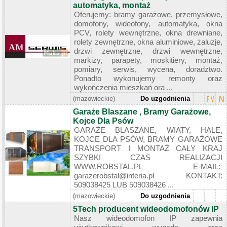
automatyka, montaż
Oferujemy: bramy garażowe, przemysłowe,
domofony, wideofony, automatyka, okna
PCV, rolety wewnętrzne, okna drewniane,
rolety zewnętrzne, okna aluminiowe, żaluzje,
drzwi zewnętrzne, drzwi wewnętrzne,
markizy, parapety, moskitiery, montaż,
pomiary, serwis, wycena, doradztwo.
Ponadto wykonujemy remonty oraz
wykończenia mieszkań ora ...
(mazowieckie)
Do uzgodnienia
Garaże Blaszane , Bramy Garażowe,
Kojce Dla Psów
GARAŻE BLASZANE, WIATY, HALE,
KOJCE DLA PSÓW, BRAMY GARAŻOWE
TRANSPORT I MONTAŻ CAŁY KRAJ
SZYBKI CZAS REALIZACJI
WWW.ROBSTAL.PL E-MAIL:
garazerobstal@interia.pl KONTAKT:
509038425 LUB 509038426 ...
(mazowieckie)
Do uzgodnienia
5Tech producent wideodomofonów IP
Nasz wideodomofon IP zapewnia