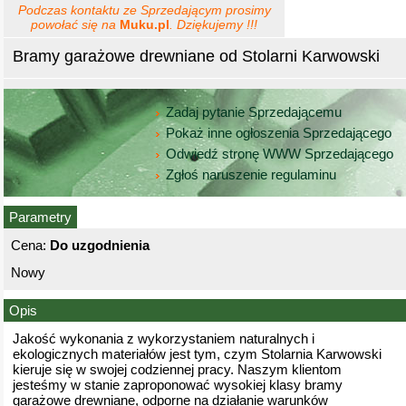
Podczas kontaktu ze Sprzedającym prosimy
powołać się na
Muku.pl
. Dziękujemy !!!
Bramy garażowe drewniane od Stolarni Karwowski
Zadaj pytanie Sprzedającemu
Pokaż inne ogłoszenia Sprzedającego
Odwiedź stronę WWW Sprzedającego
Zgłoś naruszenie regulaminu
Parametry
Cena:
Do uzgodnienia
Nowy
Opis
Jakość wykonania z wykorzystaniem naturalnych i
ekologicznych materiałów jest tym, czym Stolarnia Karwowski
kieruje się w swojej codziennej pracy. Naszym klientom
jesteśmy w stanie zaproponować wysokiej klasy bramy
garażowe drewniane, odporne na działanie warunków