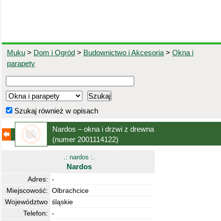
Muku
>
Dom i Ogród
>
Budownictwo i Akcesoria
>
Okna i
parapety
Szukaj również w opisach
Nardos – okna i drzwi z drewna
(numer 2001114122)
.: nardos :.
Nardos
Adres:
-
Miejscowość:
Olbrachcice
Województwo
śląskie
Telefon:
-