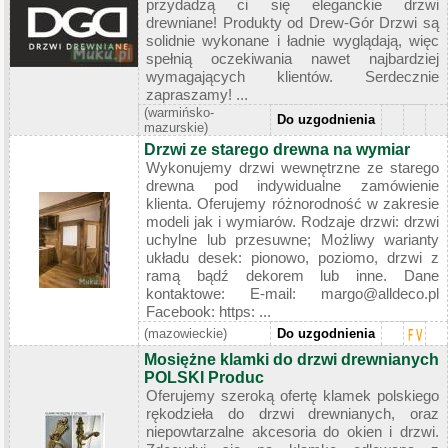
przydadzą ci się eleganckie drzwi
drewniane! Produkty od Drew-Gór Drzwi są
solidnie wykonane i ładnie wyglądają, więc
spełnią oczekiwania nawet najbardziej
wymagających klientów. Serdecznie
zapraszamy! ...
(warmińsko-
Do uzgodnienia
mazurskie)
Drzwi ze starego drewna na wymiar
Wykonujemy drzwi wewnętrzne ze starego
drewna pod indywidualne zamówienie
klienta. Oferujemy różnorodność w zakresie
modeli jak i wymiarów. Rodzaje drzwi: drzwi
uchylne lub przesuwne; Możliwy warianty
układu desek: pionowo, poziomo, drzwi z
ramą bądź dekorem lub inne. Dane
kontaktowe: E-mail: margo@alldeco.pl
Facebook: https: ...
(mazowieckie)
Do uzgodnienia
Mosiężne klamki do drzwi drewnianych
POLSKI Produc
Oferujemy szeroką ofertę klamek polskiego
rękodzieła do drzwi drewnianych, oraz
niepowtarzalne akcesoria do okien i drzwi.