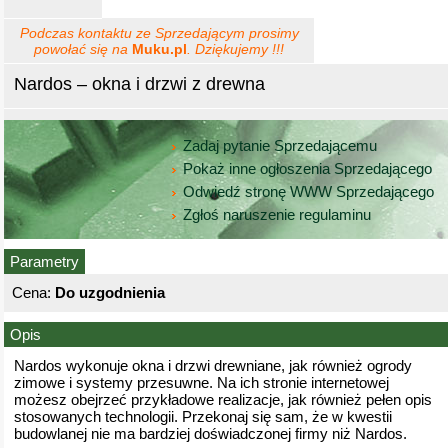
Podczas kontaktu ze Sprzedającym prosimy
powołać się na
Muku.pl
. Dziękujemy !!!
Nardos – okna i drzwi z drewna
Zadaj pytanie Sprzedającemu
Pokaż inne ogłoszenia Sprzedającego
Odwiedź stronę WWW Sprzedającego
Zgłoś naruszenie regulaminu
Parametry
Cena:
Do uzgodnienia
Opis
Nardos wykonuje okna i drzwi drewniane, jak również ogrody
zimowe i systemy przesuwne. Na ich stronie internetowej
możesz obejrzeć przykładowe realizacje, jak również pełen opis
stosowanych technologii. Przekonaj się sam, że w kwestii
budowlanej nie ma bardziej doświadczonej firmy niż Nardos.