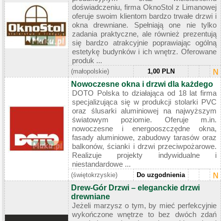
doświadczeniu, firma OknoStol z Limanowej
oferuje swoim klientom bardzo trwałe drzwi i
okna drewniane. Spełniają one nie tylko
zadania praktyczne, ale również prezentują
się bardzo atrakcyjnie poprawiając ogólną
estetykę budynków i ich wnętrz. Oferowane
produk ...
(małopolskie)
1,00 PLN
Nowoczesne okna i drzwi dla każdego
DOTO Polska to działająca od 18 lat firma
specjalizująca się w produkcji stolarki PVC
oraz ślusarki aluminiowej na najwyższym
światowym poziomie. Oferuje m.in.
nowoczesne i energooszczędne okna,
fasady aluminiowe, zabudowy tarasów oraz
balkonów, ścianki i drzwi przeciwpożarowe.
Realizuje projekty indywidualne i
niestandardowe ...
(świętokrzyskie)
Do uzgodnienia
Drew-Gór Drzwi – eleganckie drzwi
drewniane
Jeżeli marzysz o tym, by mieć perfekcyjnie
wykończone wnętrze to bez dwóch zdań