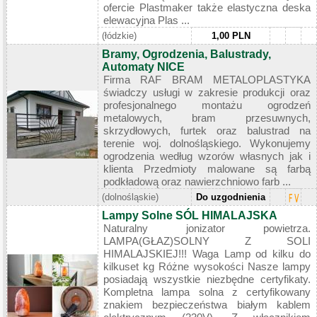
ofercie Plastmaker także elastyczna deska
elewacyjna Plas ...
(łódzkie)
1,00 PLN
Bramy, Ogrodzenia, Balustrady,
Automaty NICE
Firma RAF BRAM METALOPLASTYKA
świadczy usługi w zakresie produkcji oraz
profesjonalnego montażu ogrodzeń
metalowych, bram przesuwnych,
skrzydłowych, furtek oraz balustrad na
terenie woj. dolnośląskiego. Wykonujemy
ogrodzenia według wzorów własnych jak i
klienta Przedmioty malowane są farbą
podkładową oraz nawierzchniowo farb ...
(dolnośląskie)
Do uzgodnienia
Lampy Solne SÓL HIMALAJSKA
Naturalny jonizator powietrza.
LAMPA(GŁAZ)SOLNY Z SOLI
HIMALAJSKIEJ!!! Waga Lamp od kilku do
kilkuset kg Różne wysokości Nasze lampy
posiadają wszystkie niezbędne certyfikaty.
Kompletna lampa solna z certyfikowany
znakiem bezpieczeństwa białym kablem