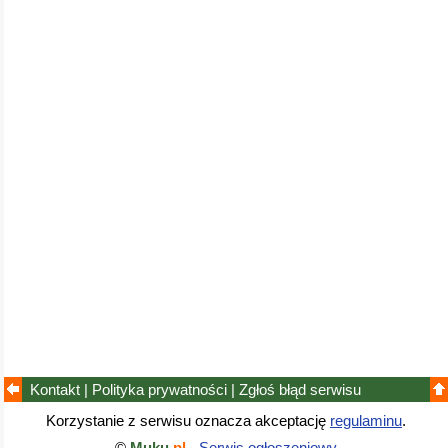
Kontakt
|
Polityka prywatności
|
Zgłoś błąd
serwisu
Korzystanie z serwisu oznacza akceptację
regulaminu
.
©
Muku
.pl
-
Serwis ogłoszeniowy