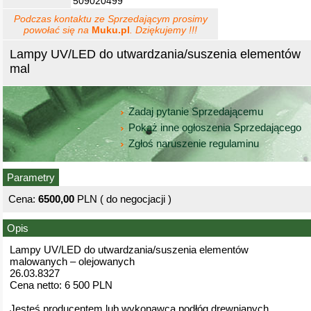
509020499
Podczas kontaktu ze Sprzedającym prosimy
powołać się na
Muku.pl
. Dziękujemy !!!
Lampy UV/LED do utwardzania/suszenia elementów
mal
Zadaj pytanie Sprzedającemu
Pokaż inne ogłoszenia Sprzedającego
Zgłoś naruszenie regulaminu
Parametry
Cena:
6500,00
PLN ( do negocjacji )
Opis
Lampy UV/LED do utwardzania/suszenia elementów
malowanych – olejowanych
26.03.8327
Cena netto: 6 500 PLN
Jesteś producentem lub wykonawcą podłóg drewnianych,