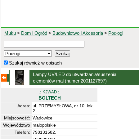
Muku
>
Dom i Ogród
>
Budownictwo i Akcesoria
>
Podłogi
Szukaj również w opisach
Lampy UV/LED do utwardzania/suszenia
elementów mal
(numer 2001127697)
.: K2WAD :.
BOLTECH
Adres:
ul. PRZEMYSŁOWA, nr 10, lok.
2
Miejscowość:
Wadowice
Województwo
małopolskie
Telefon:
798131582,