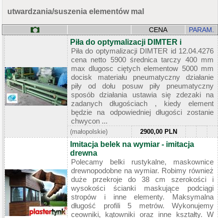
utwardzania/suszenia elementów mal
CENA
PARAM.
Piła do optymalizacji DIMTER i
Piła do optymalizacji DIMTER id 12.04.4276
cena netto 5900 średnica tarczy 400 mm
max dlugosc ciętych elementow 5000 mm
docisk materiału pneumatyczny działanie
piły od dołu posuw piły pneumatyczny
sposób działania ustawia się zdezaki na
zadanych długościach , kiedy element
będzie na odpowiedniej długości zostanie
chwycon ...
(małopolskie)
2900,00 PLN
Imitacja belek na wymiar - imitacja
drewna
Polecamy belki rustykalne, maskownice
drewnopodobne na wymiar. Robimy również
duże przekroje do 38 cm szerokości i
wysokości ścianki maskujące podciągi
stropów i inne elementy. Maksymalna
długość profili 5 metrów. Wykonujemy
ceowniki, kątowniki oraz inne kształty. W