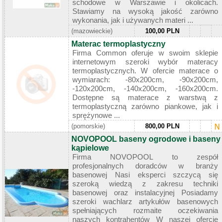
schodowe w Warszawie i okolicach.
Stawiamy na wysoką jakość zarówno
wykonania, jak i używanych materi ...
(mazowieckie)
100,00 PLN
Materac termoplastyczny
Firma Common oferuje w swoim sklepie
internetowym szeroki wybór materacy
termoplastycznych. W ofercie materace o
wymiarach: -80x200cm, -90x200cm,
-120x200cm, -140x200cm, -160x200cm.
Dostępne są materace z warstwą z
termoplastyczną zarówno piankowe, jak i
sprężynowe ...
(pomorskie)
800,00 PLN
NOVOPOOL baseny ogrodowe i baseny
kąpielowe
Firma NOVOPOOL to zespół
profesjonalnych doradców w branży
basenowej Nasi eksperci szczycą się
szeroką wiedzą z zakresu techniki
basenowej oraz instalacyjnej Posiadamy
szeroki wachlarz artykułów basenowych
spełniających rozmaite oczekiwania
naszych kontrahentów W naszej ofercie