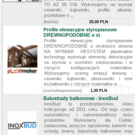
TO AŻ 50 CM. Wykonujemy na wymiar
ceowniki, kątowniki, profile płaskie,
przelotowe o ...
(łódzkie)
20,00 PLN
Profile elewacyjne styropianowe
DREWNOPODOBNE o st
Profile elewacyjne styropianowe
DREWNOPODOBNE o strukturze drewna
NA WYMIAR. HESYSTEM plastmaker
technology wykonuje elementy dekoracyjne
na wymiar o szerokim zastosowaniu i w
różnych konfiguracjach materiałów.
Wykonujemy szereg imitacji drewna -
ceowniki, kątowniki, płaskowniki i inne
kształtowniki z różnych materiałów w ...
(zachodniopomorskie)
1,00 PLN
Balustrady balkonowe - InoxBud
InoxBud to przedsiębiorstwo, które
funkcjonuje od 2011 roku. Od tego czasu
wykonaliśmy i zamontowaliśmy dużo
produktów. Wykonamy dla Ciebie:
zadaszenia, poręcze, ogrodzenia, barierki na
schody, bramy, balustrady balkonowe oraz