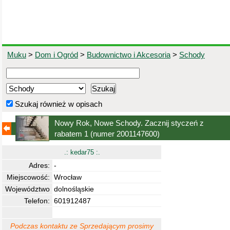
Muku
>
Dom i Ogród
>
Budownictwo i Akcesoria
>
Schody
Szukaj również w opisach
Nowy Rok, Nowe Schody. Zacznij styczeń z
rabatem 1
(numer 2001147600)
.: kedar75 :.
Adres:
-
Miejscowość:
Wrocław
Województwo
dolnośląskie
Telefon:
601912487
Podczas kontaktu ze Sprzedającym prosimy