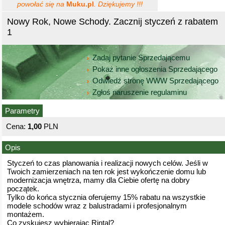
powołać się na
Muku.pl
. Dziękujemy !!!
Nowy Rok, Nowe Schody. Zacznij styczeń z rabatem
1
Zadaj pytanie Sprzedającemu
Pokaż inne ogłoszenia Sprzedającego
Odwiedź stronę WWW Sprzedającego
Zgłoś naruszenie regulaminu
Parametry
Cena:
1,00
PLN
Opis
Styczeń to czas planowania i realizacji nowych celów. Jeśli w
Twoich zamierzeniach na ten rok jest wykończenie domu lub
modernizacja wnętrza, mamy dla Ciebie ofertę na dobry
początek.
Tylko do końca stycznia oferujemy 15% rabatu na wszystkie
modele schodów wraz z balustradami i profesjonalnym
montażem.
Co zyskujesz wybierając Rintal?