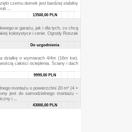
ięki czemu domek jest bardziej stabilny
ub ...
13500,00 PLN
owego w garażu, jak i dla tych, co chcą
kiej kolorystyce i cenie. Ogrody Roszak
Do uzgodnienia
a działkę o wymiarach 4/4m (16m kw).
wością całości ocieplenia. Ściany i dach
9999,00 PLN
lnego montażu o powierzchni 20 m² (4 ×
ony jest do samodzielnego montażu –
zny i ...
43000,00 PLN