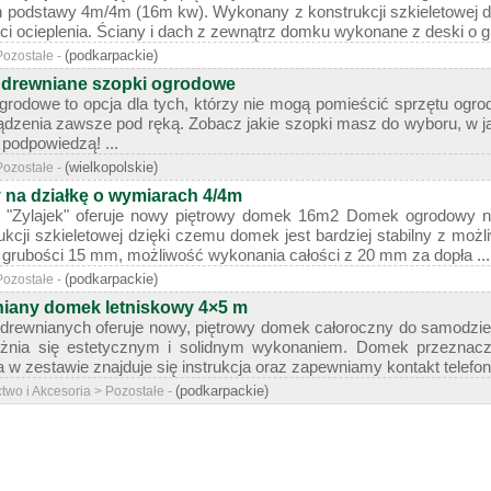
 podstawy 4m/4m (16m kw). Wykonany z konstrukcji szkieletowej dz
ci ocieplenia. Ściany i dach z zewnątrz domku wykonane z deski o gr
(podkarpackie)
Pozostałe -
 drewniane szopki ogrodowe
rodowe to opcja dla tych, którzy nie mogą pomieścić sprzętu ogrod
dzenia zawsze pod ręką. Zobacz jakie szopki masz do wyboru, w ja
 podpowiedzą! ...
(wielkopolskie)
Pozostałe -
na działkę o wymiarach 4/4m
"Zylajek" oferuje nowy piętrowy domek 16m2 Domek ogrodowy n
cji szkieletowej dzięki czemu domek jest bardziej stabilny z możli
 grubości 15 mm, możliwość wykonania całości z 20 mm za dopła ...
(podkarpackie)
Pozostałe -
iany domek letniskowy 4×5 m
rewnianych oferuje nowy, piętrowy domek całoroczny do samodzie
nia się estetycznym i solidnym wykonaniem. Domek przeznacz
a w zestawie znajduje się instrukcja oraz zapewniamy kontakt telefonic
(podkarpackie)
wo i Akcesoria > Pozostałe -