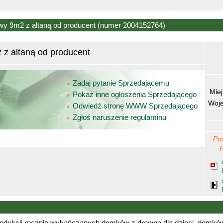
y 9m2 z altaną od producent
(numer 2004152764)
z altaną od producent
Zadaj pytanie Sprzedającemu
Mie
Pokaż inne ogłoszenia Sprzedającego
Woj
Odwiedź stronę WWW Sprzedającego
Zgłoś naruszenie regulaminu
Po
w produkcji ręcznie wykańczanych domków z drewna dla dzieci, domkó