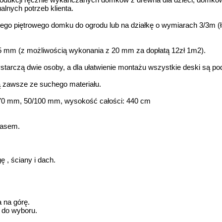
alnych potrzeb klienta.
go piętrowego domku do ogrodu lub na działkę o wymiarach 3/3m (
5 mm (z możliwością wykonania z 20 mm za dopłatą 12zł 1m2).
tarczą dwie osoby, a dla ułatwienie montażu wszystkie deski są po
 zawsze ze suchego materiału.
/70 mm, 50/100 mm, wysokość całości: 440 cm
rasem.
 , ściany i dach.
 na górę.
y do wyboru.