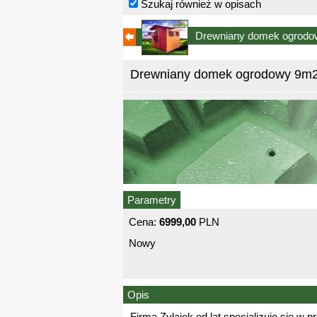
Szukaj również w opisach
Drewniany domek ogrodow
Drewniany domek ogrodowy 9m2 
Parametry
Cena:
6999,00
PLN
Nowy
Opis
Firma Zylajek od lat specjalizuje się 