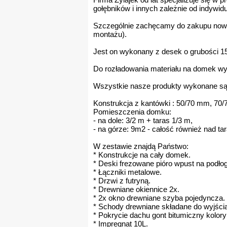
gołębników i innych zależnie od indywidu
Szczególnie zachęcamy do zakupu nowe
montażu).
Jest on wykonany z desek o grubości 1
Do rozładowania materiału na domek wys
Wszystkie nasze produkty wykonane są
Konstrukcja z kantówki : 50/70 mm, 70
Pomieszczenia domku:
- na dole: 3/2 m + taras 1/3 m,
- na górze: 9m2 - całość również nad ta
W zestawie znajdą Państwo:
* Konstrukcje na cały domek.
* Deski frezowane pióro wpust na podłogę
* Łączniki metalowe.
* Drzwi z futryną.
* Drewniane okiennice 2x.
* 2x okno drewniane szyba pojedyncza.
* Schody drewniane składane do wyjścia
* Pokrycie dachu gont bitumiczny kolor
* Impregnat 10L.