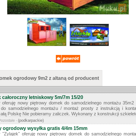
omek ogrodowy 9m2 z altaną od producent
całoroczny letniskowy 5m/7m 15/20
oferuję nowy piętrowy domek do samodzielnego montażu 35m2 5
do samodzielnego montażu / montaż prosty z instrukcją i kont
całą Polskę Nie pobieramy zaliczek. Wykonany z konstrukcji szkieleto
(podkarpackie)
Pozostałe -
y ogrodowy wysyłka gratis 4/4m 15mm
"Zylajek" oferuję nowy piętrowy domek do samodzielnego mo