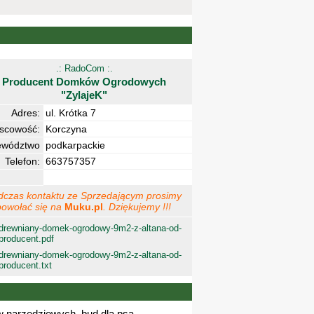
.: RadoCom :.
Producent Domków Ogrodowych
"ZylajeK"
Adres:
ul. Krótka 7
jscowość:
Korczyna
ewództwo
podkarpackie
Telefon:
663757357
dczas kontaktu ze Sprzedającym prosimy
powołać się na
Muku.pl
. Dziękujemy !!!
drewniany-domek-ogrodowy-9m2-z-altana-od-
producent.pdf
drewniany-domek-ogrodowy-9m2-z-altana-od-
producent.txt
w narzędziowych, bud dla psa,