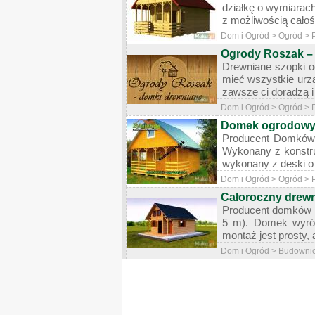
działkę o wymiarach
z możliwością całoś
Dom i Ogród > Ogród > 
Ogrody Roszak –
Drewniane szopki og
mieć wszystkie urzą
zawsze ci doradzą i
Dom i Ogród > Ogród > 
Domek ogrodowy 
Producent Domków 
Wykonany z konstruk
wykonany z deski o
Dom i Ogród > Ogród > 
Całoroczny drewn
Producent domków d
5 m). Domek wyróż
montaż jest prosty, 
Dom i Ogród > Budownict