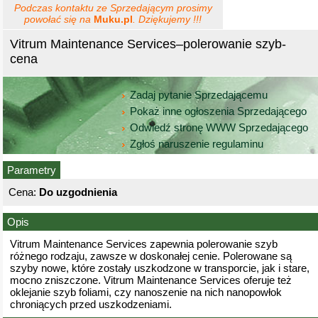
Podczas kontaktu ze Sprzedającym prosimy
powołać się na
Muku.pl
. Dziękujemy !!!
Vitrum Maintenance Services–polerowanie szyb-
cena
Zadaj pytanie Sprzedającemu
Pokaż inne ogłoszenia Sprzedającego
Odwiedź stronę WWW Sprzedającego
Zgłoś naruszenie regulaminu
Parametry
Cena:
Do uzgodnienia
Opis
Vitrum Maintenance Services zapewnia polerowanie szyb
różnego rodzaju, zawsze w doskonałej cenie. Polerowane są
szyby nowe, które zostały uszkodzone w transporcie, jak i stare,
mocno zniszczone. Vitrum Maintenance Services oferuje też
oklejanie szyb foliami, czy nanoszenie na nich nanopowłok
chroniących przed uszkodzeniami.