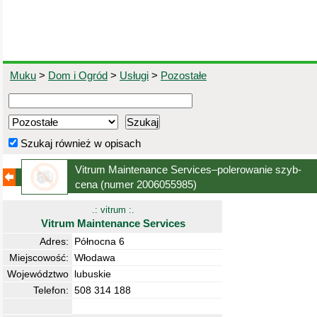
Muku
>
Dom i Ogród
>
Usługi
>
Pozostałe
Szukaj również w opisach
Vitrum Maintenance Services–polerowanie szyb-
cena
(numer 2006055985)
.: vitrum :.
Vitrum Maintenance Services
Adres:
Północna 6
Miejscowość:
Włodawa
Województwo
lubuskie
Telefon:
508 314 188