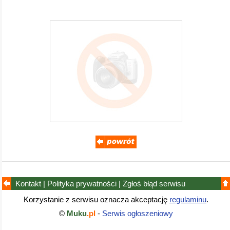
Kontakt
|
Polityka prywatności
|
Zgłoś błąd
serwisu
Korzystanie z serwisu oznacza akceptację
regulaminu
.
©
Muku
.pl
-
Serwis ogłoszeniowy