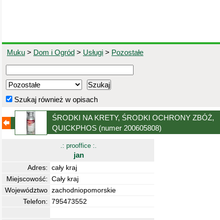
Muku
>
Dom i Ogród
>
Usługi
>
Pozostałe
Szukaj również w opisach
ŚRODKI NA KRETY, ŚRODKI OCHRONY ZBÓŻ,
QUICKPHOS
(numer 200605808)
.: prooffice :.
jan
Adres:
cały kraj
Miejscowość:
Cały kraj
Województwo
zachodniopomorskie
Telefon:
795473552