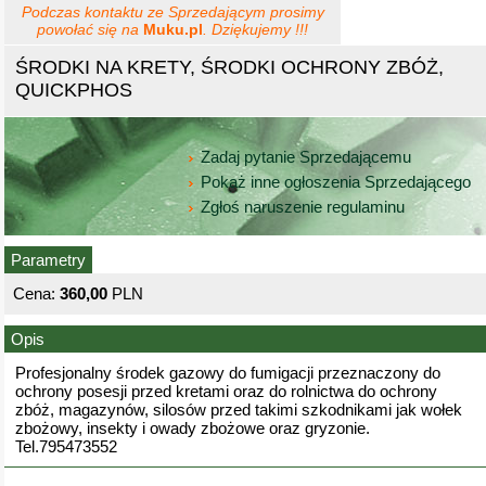
Podczas kontaktu ze Sprzedającym prosimy
powołać się na
Muku.pl
. Dziękujemy !!!
ŚRODKI NA KRETY, ŚRODKI OCHRONY ZBÓŻ,
QUICKPHOS
Zadaj pytanie Sprzedającemu
Pokaż inne ogłoszenia Sprzedającego
Zgłoś naruszenie regulaminu
Parametry
Cena:
360,00
PLN
Opis
Profesjonalny środek gazowy do fumigacji przeznaczony do
ochrony posesji przed kretami oraz do rolnictwa do ochrony
zbóż, magazynów, silosów przed takimi szkodnikami jak wołek
zbożowy, insekty i owady zbożowe oraz gryzonie.
Tel.795473552