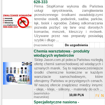
628-333
Firma StopKomar wykona dla Państwa
usługi opryskiwania, zamgławiania
przestrzennego środkami owadobójczymi
terenów osiedli, podwórek, sadów, parków,
łąk, boisk i ogrodów. Zabieg odkomarzania
pozwala pozbyć się larw oraz dorosłych
komarów, meszek, kleszczy i mrówek.
Używane przez nas preparaty posiadają
szybki i długo ...
(mazowieckie)
Do uzgodnienia
Chemia warsztatowa - produkty
wiodących wytwórców
Sklep Jason.com.pl poleca Państwu rozległą
ofertę chemii samochodowej od wiodących i
uznanych marek. Są to najnowocześniejsze
środki chemiczne konieczne w każdym
warsztacie samochodowym, które
oferujemy Państwu w przystępnych cenach.
W naszej ofercie znajdziesz miedzy innymi:
- oleje, - kleje, - silikony, - materiały do och ...
(warmińsko-
10,00 PLN
mazurskie)
Specjalistyczne nasiona -