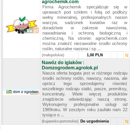
agrochemik.com
Firma Agrochemik specjalizuje się w
uprawach pod szkłem i folią od podłoży
wełny mineralnej, profesjonalnych nasion
warzyw, sadzonek kwiatów raz w
doradztwie w zakresie nawożenia,
nawadniania i ochroną biologiczną i
chemiczną. Na stronie: agrochemik.com
można znaleźć niezawodne środki ochrony
roślin, naturalne nasiona i sp ...
(małopolskie)
1,00 PLN
Nawóz do iglaków :
Domzogrodem.agrolok.pl
Nasza oferta bogata jest w różnego rodzaju
środki ochrony roślin, nawozy, nasiona, ale
oprócz tego sprzedajemy również
wszelkiego rodzaju siatki, pasze, premiksy,
koncentraty. Wiele więcej produktów
znajdziecie odwiedzając naszą stronę.
Wykonujemy profesjonalne usługi od
1989roku. W zeszłym roku zaufało nam 22
tysiące o ...
(kujawsko-pomorskie)
Do uzgodnienia