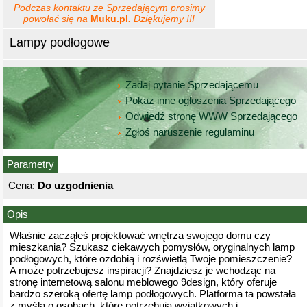
Podczas kontaktu ze Sprzedającym prosimy
powołać się na
Muku.pl
. Dziękujemy !!!
Lampy podłogowe
Zadaj pytanie Sprzedającemu
Pokaż inne ogłoszenia Sprzedającego
Odwiedź stronę WWW Sprzedającego
Zgłoś naruszenie regulaminu
Parametry
Cena:
Do uzgodnienia
Opis
Właśnie zacząłeś projektować wnętrza swojego domu czy
mieszkania? Szukasz ciekawych pomysłów, oryginalnych lamp
podłogowych, które ozdobią i rozświetlą Twoje pomieszczenie?
A może potrzebujesz inspiracji? Znajdziesz je wchodząc na
stronę internetową salonu meblowego 9design, który oferuje
bardzo szeroką ofertę lamp podłogowych. Platforma ta powstała
z myślą o osobach, które potrzebują wyjątkowych i