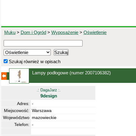
Muku
>
Dom i Ogród
>
Wyposażenie
>
Oświetlenie
Szukaj również w opisach
Lampy podłogowe
(numer 2007106382)
.: DagaJarz :.
9design
Adres:
-
Miejscowość:
Warszawa
Województwo
mazowieckie
Telefon:
-