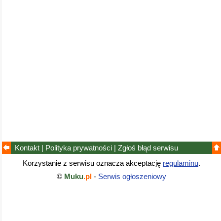
Kontakt
|
Polityka prywatności
|
Zgłoś błąd
serwisu
Korzystanie z serwisu oznacza akceptację
regulaminu
.
©
Muku
.pl
-
Serwis ogłoszeniowy