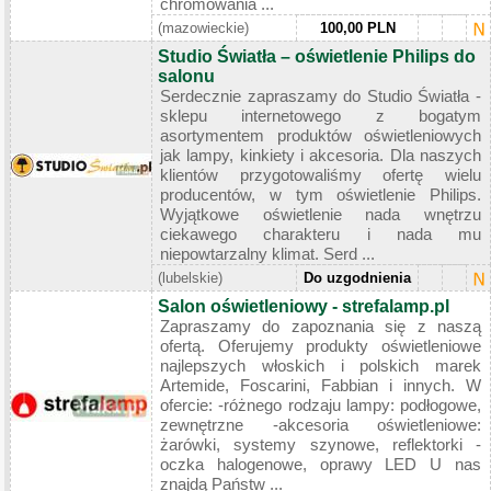
chromowania ...
(mazowieckie)
100,00 PLN
Studio Światła – oświetlenie Philips do
salonu
Serdecznie zapraszamy do Studio Światła -
sklepu internetowego z bogatym
asortymentem produktów oświetleniowych
jak lampy, kinkiety i akcesoria. Dla naszych
klientów przygotowaliśmy ofertę wielu
producentów, w tym oświetlenie Philips.
Wyjątkowe oświetlenie nada wnętrzu
ciekawego charakteru i nada mu
niepowtarzalny klimat. Serd ...
(lubelskie)
Do uzgodnienia
Salon oświetleniowy - strefalamp.pl
Zapraszamy do zapoznania się z naszą
ofertą. Oferujemy produkty oświetleniowe
najlepszych włoskich i polskich marek
Artemide, Foscarini, Fabbian i innych. W
ofercie: -różnego rodzaju lampy: podłogowe,
zewnętrzne -akcesoria oświetleniowe:
żarówki, systemy szynowe, reflektorki -
oczka halogenowe, oprawy LED U nas
znajdą Państw ...