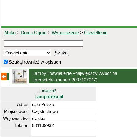
Muku
>
Dom i Ogród
>
Wyposażenie
>
Oświetlenie
Szukaj również w opisach
Lampy i oświetlenie –największy wybór na
Lampoteka
(numer 2007107047)
.: maska2 :.
Lampoteka.pl
Adres:
cała Polska
Miejscowość:
Częstochowa
Województwo
śląskie
Telefon:
531139932