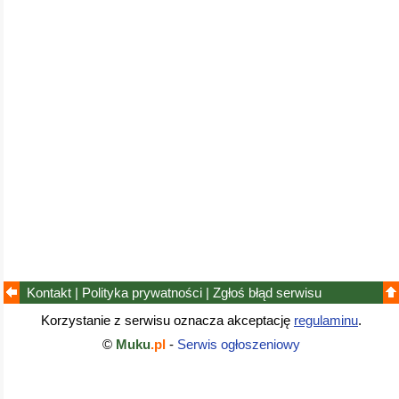
Kontakt
|
Polityka prywatności
|
Zgłoś błąd
serwisu
Korzystanie z serwisu oznacza akceptację
regulaminu
.
©
Muku
.pl
-
Serwis ogłoszeniowy