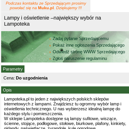
Podczas kontaktu ze Sprzedającym prosimy
powołać się na
Muku.pl
. Dziękujemy !!!
Lampy i oświetlenie –największy wybór na
Lampoteka
Zadaj pytanie Sprzedającemu
Pokaż inne ogłoszenia Sprzedającego
Odwiedź stronę WWW Sprzedającego
Zgłoś naruszenie regulaminu
Parametry
Cena:
Do uzgodnienia
Opis
Lampoteka.pl to jeden z największych polskich sklepów
internetowych z lampami. Znajdziesz tu ogromny wybór lamp i
oświetlenia technicznego. U nas wybierzesz idealną lampę do
każdego stylu i pomieszczenia.
W sklepie Lampoteka dostępne są lampy sufitowe, wiszące,
ścienne, stojące, podłogowe, stołowe, biurkowe, plafony, kinkiety,
girlandy, naświetlacze, żyrandole, kule ogrodowe,