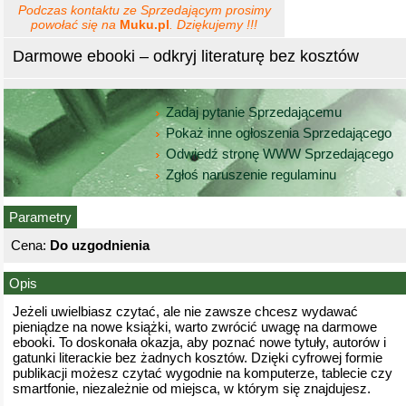
Podczas kontaktu ze Sprzedającym prosimy
powołać się na
Muku.pl
. Dziękujemy !!!
Darmowe ebooki – odkryj literaturę bez kosztów
Zadaj pytanie Sprzedającemu
Pokaż inne ogłoszenia Sprzedającego
Odwiedź stronę WWW Sprzedającego
Zgłoś naruszenie regulaminu
Parametry
Cena:
Do uzgodnienia
Opis
Jeżeli uwielbiasz czytać, ale nie zawsze chcesz wydawać
pieniądze na nowe książki, warto zwrócić uwagę na darmowe
ebooki. To doskonała okazja, aby poznać nowe tytuły, autorów i
gatunki literackie bez żadnych kosztów. Dzięki cyfrowej formie
publikacji możesz czytać wygodnie na komputerze, tablecie czy
smartfonie, niezależnie od miejsca, w którym się znajdujesz.