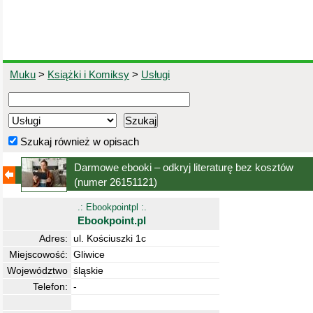
Muku
>
Książki i Komiksy
>
Usługi
Szukaj również w opisach
Darmowe ebooki – odkryj literaturę bez kosztów
(numer 26151121)
.: Ebookpointpl :.
Ebookpoint.pl
Adres:
ul. Kościuszki 1c
Miejscowość:
Gliwice
Województwo
śląskie
Telefon:
-