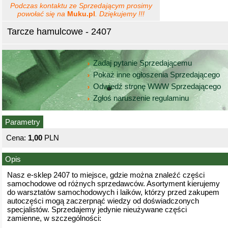
Podczas kontaktu ze Sprzedającym prosimy
powołać się na
Muku.pl
. Dziękujemy !!!
Tarcze hamulcowe - 2407
Zadaj pytanie Sprzedającemu
Pokaż inne ogłoszenia Sprzedającego
Odwiedź stronę WWW Sprzedającego
Zgłoś naruszenie regulaminu
Parametry
Cena:
1,00
PLN
Opis
Nasz e-sklep 2407 to miejsce, gdzie można znaleźć części
samochodowe od różnych sprzedawców. Asortyment kierujemy
do warsztatów samochodowych i laików, którzy przed zakupem
autoczęści mogą zaczerpnąć wiedzy od doświadczonych
specjalistów. Sprzedajemy jedynie nieużywane części
zamienne, w szczególności: