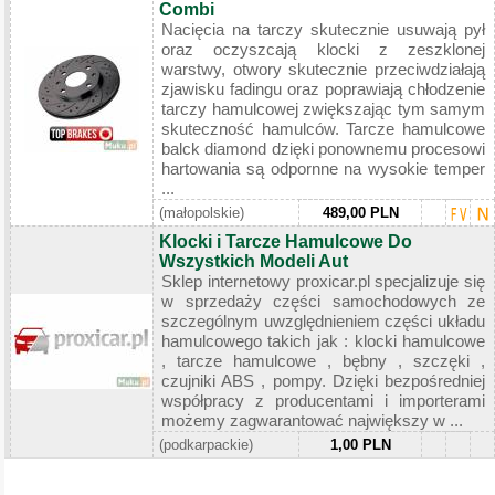
Combi
Nacięcia na tarczy skutecznie usuwają pył
oraz oczyszcają klocki z zeszklonej
warstwy, otwory skutecznie przeciwdziałają
zjawisku fadingu oraz poprawiają chłodzenie
tarczy hamulcowej zwiększając tym samym
skuteczność hamulców. Tarcze hamulcowe
balck diamond dzięki ponownemu procesowi
hartowania są odpornne na wysokie temper
...
(małopolskie)
489,00 PLN
Klocki i Tarcze Hamulcowe Do
Wszystkich Modeli Aut
Sklep internetowy proxicar.pl specjalizuje się
w sprzedaży części samochodowych ze
szczególnym uwzględnieniem części układu
hamulcowego takich jak : klocki hamulcowe
, tarcze hamulcowe , bębny , szczęki ,
czujniki ABS , pompy. Dzięki bezpośredniej
współpracy z producentami i importerami
możemy zagwarantować największy w ...
(podkarpackie)
1,00 PLN