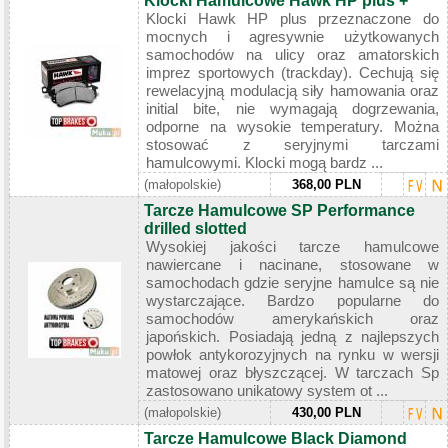
Klocki Hamulcowe Hawk HP plus +
Klocki Hawk HP plus przeznaczone do
mocnych i agresywnie użytkowanych
samochodów na ulicy oraz amatorskich
imprez sportowych (trackday). Cechują się
rewelacyjną modulacją siły hamowania oraz
initial bite, nie wymagają dogrzewania,
odporne na wysokie temperatury. Można
stosować z seryjnymi tarczami
hamulcowymi. Klocki mogą bardz ...
(małopolskie)
368,00 PLN
Tarcze Hamulcowe SP Performance
drilled slotted
Wysokiej jakości tarcze hamulcowe
nawiercane i nacinane, stosowane w
samochodach gdzie seryjne hamulce są nie
wystarczające. Bardzo popularne do
samochodów amerykańskich oraz
japońskich. Posiadają jedną z najlepszych
powłok antykorozyjnych na rynku w wersji
matowej oraz błyszczącej. W tarczach Sp
zastosowano unikatowy system ot ...
(małopolskie)
430,00 PLN
Tarcze Hamulcowe Black Diamond