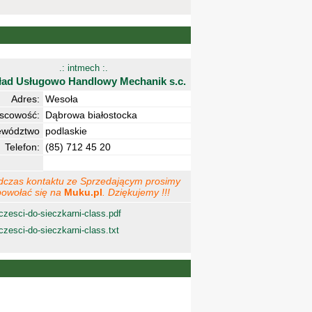
.: intmech :.
ład Usługowo Handlowy Mechanik s.c.
Adres:
Wesoła
jscowość:
Dąbrowa białostocka
ewództwo
podlaskie
Telefon:
(85) 712 45 20
dczas kontaktu ze Sprzedającym prosimy
powołać się na
Muku.pl
. Dziękujemy !!!
czesci-do-sieczkarni-class.pdf
czesci-do-sieczkarni-class.txt