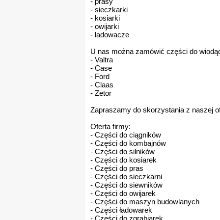
- prasy
- sieczkarki
- kosiarki
- owijarki
- ładowacze
U nas można zamówić części do wiodąc
- Valtra
- Case
- Ford
- Claas
- Zetor
Zapraszamy do skorzystania z naszej of
Oferta firmy:
- Części do ciągników
- Części do kombajnów
- Części do silników
- Części do kosiarek
- Części do pras
- Części do sieczkarni
- Części do siewników
- Części do owijarek
- Części do maszyn budowlanych
- Części ładowarek
- Części do zgrabiarek