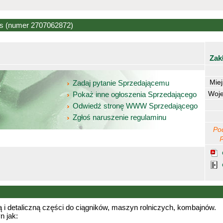
ss
(numer 2707062872)
Zak
Mie
Zadaj pytanie Sprzedającemu
Woj
Pokaż inne ogłoszenia Sprzedającego
Odwiedź stronę WWW Sprzedającego
Zgłoś naruszenie regulaminu
Po
 i detaliczną części do ciągników, maszyn rolniczych, kombajnów.
n jak: