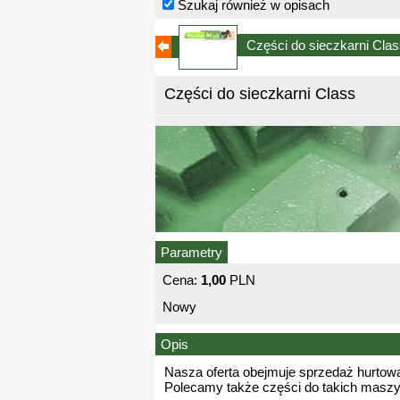
Szukaj również w opisach
Części do sieczkarni Cla
Części do sieczkarni Class
Parametry
Cena:
1,00
PLN
Nowy
Opis
Nasza oferta obejmuje sprzedaż hurtową
Polecamy także części do takich maszy