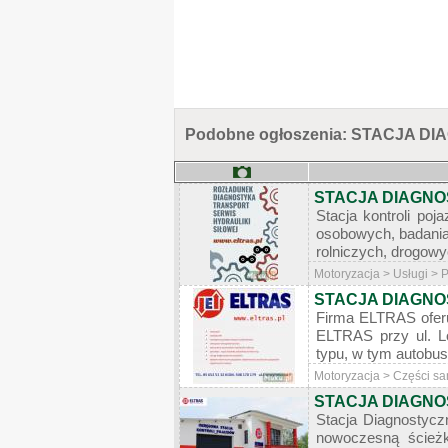
Podobne ogłoszenia: STACJA 
STACJA DIAGNO
Stacja kontroli p
osobowych, badani
rolniczych, drogow
Motoryzacja > Usługi > 
STACJA DIAGN
Firma ELTRAS oferu
ELTRAS przy ul. L
typu, w tym autobu
Motoryzacja > Części s
STACJA DIAGNO
Stacja Diagnostycz
nowoczesną ścieżk