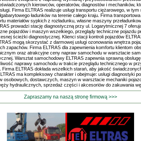
wiadczonych kierowców, operatorów, diagnostów i mechaników, któr
usługi. Firma ELTRAS realizuje usługi transportu ciężarowego, w ty
gabarytowego ładunków na terenie całego kraju. Firma transportowa
rtu materiałów sypkich z rozładunku, własne maszyny przeładunko
RAS prowadzi stację diagnostyczną przy ul. Logarytmicznej 7 oferu
zne pojazdów i maszyn wszelkiego, przeglądy techniczne pojazdu 
snej ścieżki diagnostycznej. Klienci stacji kontroli pojazdów ELT
LTRAS mogą skorzystać z darmowej usługi ozonowania wnętrza poja
nych zapachów. Firma ELTRAS dla zapewnienia komfortu klientom obsł
hnicznym oraz atrakcyjne ceny napraw samochodu w warsztacie s
stycznej. Warsztat samochodowy ELTRAS zapewnia sprawną obsługę 
ożliwość naprawy samochodu w trakcie przeglądu technicznego w pr
i. Firma ELTRAS dokłada wszelkich starań, aby jakość świadczon
 ELTRAS ma kompleksowy charakter i obejmuje: usługi diagnostyki p
w osobowych, dostawczych, maszyn w warsztacie mechaniki pojaz
ęży hydraulicznych, sprzedaż części i akcesoriów do zakuwania węż
Zapraszamy na naszą stronę firmową >>>