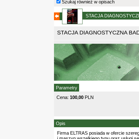
Szukaj również w opisach
STACJA DIAGNOSTYCZ
STACJA DIAGNOSTYCZNA BAD
Parametry
Cena:
100,00
PLN
Opis
Firma ELTRAS posiada w ofercie szereg
i maszyn wszelkiego typu oraz usługi s