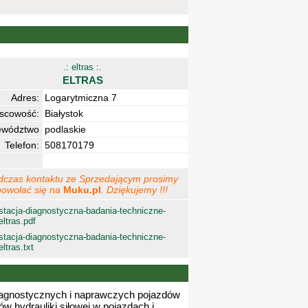
.: eltras :.
ELTRAS
Adres:
Logarytmiczna 7
jscowość:
Białystok
ewództwo
podlaskie
Telefon:
508170179
dczas kontaktu ze Sprzedającym prosimy
powołać się na
Muku.pl
. Dziękujemy !!!
stacja-diagnostyczna-badania-techniczne-
eltras.pdf
stacja-diagnostyczna-badania-techniczne-
eltras.txt
iagnostycznych i naprawczych pojazdów
 hydrauliki siłowej w pojazdach i