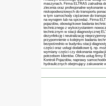
maszynach. Firma ELTRAS zatrudnia doś
zlecenia oraz profesjonalne wykonanie 
niskopodwoziowych do transportu ponad
w tym samochody ciężarowe do transpo
na wynajem lub na sprzedaż. Firma ELT
pojazdów, obowiązkowe badania technic
technicznego z wykorzystaniem nowocze
technicznym w stacji diagnostycznej E
dezynfekcję i neutralizację nieprzyjem
przypomnienie o kolejnym badaniu tec
bezpośrednio w budynku stacji diagno
części oraz usługi dodatkowe tj. np. m
wymiany części czy dokonania regulacj
potrzebom klientów. Oferta usług firmy
Kontroli Pojazdów, naprawy samochodó
hydraulicznych obejmujący zakuwanie w