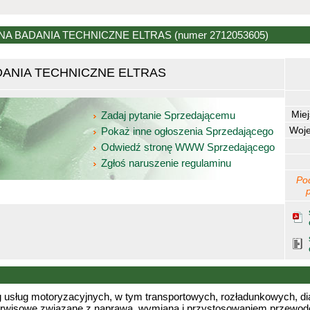
NA BADANIA TECHNICZNE ELTRAS
(numer 2712053605)
ANIA TECHNICZNE ELTRAS
Mie
Zadaj pytanie Sprzedającemu
Woj
Pokaż inne ogłoszenia Sprzedającego
Odwiedź stronę WWW Sprzedającego
Zgłoś naruszenie regulaminu
Po
 usług motoryzacyjnych, w tym transportowych, rozładunkowych, d
erwisowe związane z naprawą, wymianą i przystosowaniem przewodów