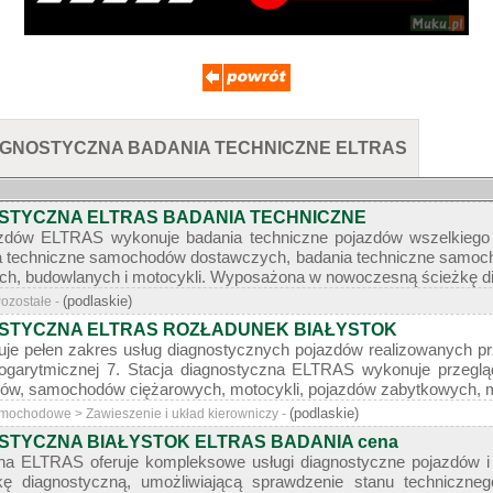
DIAGNOSTYCZNA BADANIA TECHNICZNE ELTRAS
STYCZNA ELTRAS BADANIA TECHNICZNE
ojazdów ELTRAS wykonuje badania techniczne pojazdów wszelkieg
a techniczne samochodów dostawczych, badania techniczne samoc
ych, budowlanych i motocykli. Wyposażona w nowoczesną ścieżkę di
(podlaskie)
Pozostałe -
OSTYCZNA ELTRAS ROZŁADUNEK BIAŁYSTOK
je pełen zakres usług diagnostycznych pojazdów realizowanych p
ogarytmicznej 7. Stacja diagnostyczna ELTRAS wykonuje przeglą
sów, samochodów ciężarowych, motocykli, pojazdów zabytkowych, m
(podlaskie)
amochodowe > Zawieszenie i układ kierowniczy -
STYCZNA BIAŁYSTOK ELTRAS BADANIA cena
na ELTRAS oferuje kompleksowe usługi diagnostyczne pojazdów i
ę diagnostyczną, umożliwiającą sprawdzenie stanu techniczne