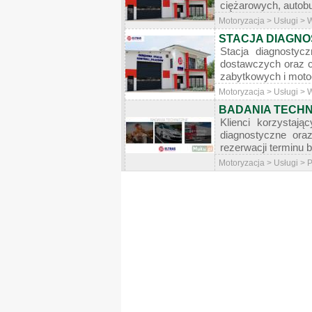
ciężarowych, autobu
Motoryzacja > Usługi > 
STACJA DIAGNO
Stacja diagnosty
dostawczych oraz c
zabytkowych i motoc
Motoryzacja > Usługi > 
BADANIA TECHN
Klienci korzystaj
diagnostyczne ora
rezerwacji terminu
Motoryzacja > Usługi > 