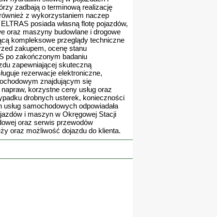
zy zadbają o terminową realizację
m również z wykorzystaniem naczep
 ELTRAS posiada własną flotę pojazdów,
we oraz maszyny budowlane i drogowe
jącą kompleksowe przeglądy techniczne
przed zakupem, ocenę stanu
RAS po zakończonym badaniu
zdu zapewniającej skuteczną
uguje rezerwacje elektroniczne,
amochodowym znajdującym się
napraw, korzystne ceny usług oraz
zypadku drobnych usterek, konieczności
ych usług samochodowych odpowiadała
ojazdów i maszyn w Okręgowej Stacji
dowej oraz serwis przewodów
y oraz możliwość dojazdu do klienta.