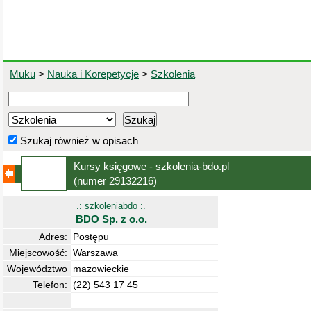
Muku
>
Nauka i Korepetycje
>
Szkolenia
Szukaj również w opisach
Kursy księgowe - szkolenia-bdo.pl
(numer 29132216)
.: szkoleniabdo :.
BDO Sp. z o.o.
Adres:
Postępu
Miejscowość:
Warszawa
Województwo
mazowieckie
Telefon:
(22) 543 17 45