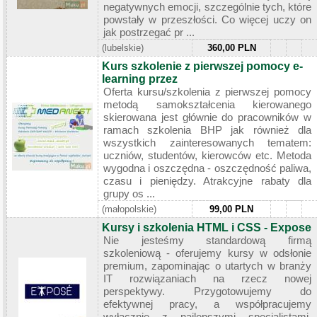
negatywnych emocji, szczególnie tych, które
powstały w przeszłości. Co więcej uczy on
jak postrzegać pr ...
(lubelskie)
360,00 PLN
Kurs szkolenie z pierwszej pomocy e-
learning przez
Oferta kursu/szkolenia z pierwszej pomocy
metodą samokształcenia kierowanego
skierowana jest głównie do pracowników w
ramach szkolenia BHP jak również dla
wszystkich zainteresowanych tematem:
uczniów, studentów, kierowców etc. Metoda
wygodna i oszczędna - oszczędność paliwa,
czasu i pieniędzy. Atrakcyjne rabaty dla
grupy os ...
(małopolskie)
99,00 PLN
Kursy i szkolenia HTML i CSS - Expose
Nie jesteśmy standardową firmą
szkoleniową - oferujemy kursy w odsłonie
premium, zapominając o utartych w branży
IT rozwiązaniach na rzecz nowej
perspektywy. Przygotowujemy do
efektywnej pracy, a współpracujemy
wyłącznie z najlepszymi specjalistami.