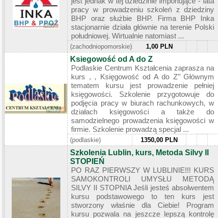
jest jednak w tej dziedzinie imponujące - lata
pracy w prowadzeniu szkoleń z dziedziny
BHP oraz służbie BHP. Firma BHP Inka
stacjonarnie działa głównie na terenie Polski
południowej. Wirtualnie natomiast ...
(zachodniopomorskie)
1,00 PLN
Ksiegowość od A do Z
Podlaskie Centrum Kształcenia zaprasza na
kurs , , Księgowość od A do Z’’ Głównym
tematem kursu jest prowadzenie pełniej
księgowości. Szkolenie przygotowuje do
podjęcia pracy w biurach rachunkowych, w
działach księgowości a także do
samodzielnego prowadzenia księgowości w
firmie. Szkolenie prowadzą specjal ...
(podlaskie)
1350,00 PLN
Szkolenia Lublin, kurs, Metoda Silvy II
STOPIEŃ
PO RAZ PIERWSZY W LUBLINIE!!! KURS
SAMOKONTROLI UMYSŁU METODĄ
SILVY II STOPNIA Jeśli jesteś absolwentem
kursu podstawowego to ten kurs jest
stworzony właśnie dla Ciebie! Program
kursu pozwala na jeszcze lepszą kontrolę