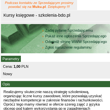
Podczas kontaktu ze Sprzedającym prosimy
powołać się na
Muku.pl
. Dziękujemy !!!
Kursy księgowe - szkolenia-bdo.pl
Zadaj pytanie Sprzedającemu
Pokaż inne ogłoszenia Sprzedającego
Odwiedź stronę WWW Sprzedającego
Zgłoś naruszenie regulaminu
Parametry
Cena:
1,00
PLN
Nowy
Opis
Realizujemy skutecznie naszą strategię szkoleniową,
organizując liczne kursy zawodowe, które pozwalają uzyskać
niezbędne kompetencje w zakresie finansów i rachunkowości.
Oprócz tego mamy również w ofercie szereg zajęć z języka
obcego pod kątem wykorzystania go w zagadnieniach