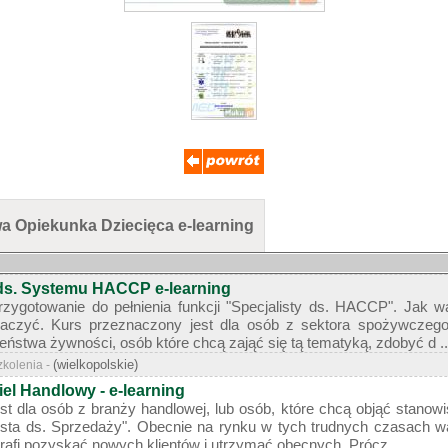
 Opiekunka Dziecięca e-learning
 ds. Systemu HACCP e-learning
rzygotowanie do pełnienia funkcji "Specjalisty ds. HACCP". Jak 
maczyć. Kurs przeznaczony jest dla osób z sektora spożywczego
stwa żywności, osób które chcą zająć się tą tematyką, zdobyć d ..
(wielkopolskie)
zkolenia -
el Handlowy - e-learning
t dla osób z branży handlowej, lub osób, które chcą objąć stanowi
ista ds. Sprzedaży". Obecnie na rynku w tych trudnych czasach waż
trafi pozyskać nowych klientów i utrzymać obecnych. Prócz ...