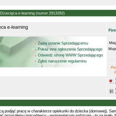
ziecięca e-learning
(numer 2913392)
ca e-learning
Fir
Mie
Zadaj pytanie Sprzedającemu
Woj
Pokaż inne ogłoszenia Sprzedającego
Odwiedź stronę WWW Sprzedającego
Zgłoś naruszenie regulaminu
Po
hcą podjąć pracę w charakterze opiekunki do dziecka (domowej). Sa
nić przyszłemu pracodawcy - wymagającym rodzicom - to za mało. 