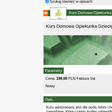
Szukaj również w opisach
Kurs Domowa Opiekunka D
Kurs Domowa Opiekunka Dziecię
Parametry
Cena:
199,00
PLN Faktura Vat
Nowy
Opis
Kurs adresowany jest dla osób, które c
zawodowe, które często trudno udowod