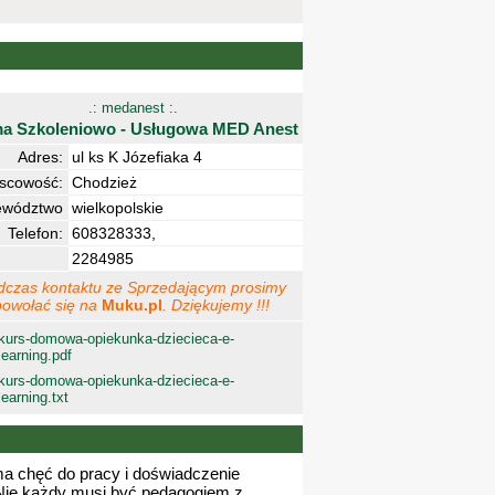
.: medanest :.
ma Szkoleniowo - Usługowa MED Anest
Adres:
ul ks K Józefiaka 4
jscowość:
Chodzież
ewództwo
wielkopolskie
Telefon:
608328333,
2284985
dczas kontaktu ze Sprzedającym prosimy
powołać się na
Muku.pl
. Dziękujemy !!!
kurs-domowa-opiekunka-dziecieca-e-
learning.pdf
kurs-domowa-opiekunka-dziecieca-e-
learning.txt
ma chęć do pracy i doświadczenie
Nie każdy musi być pedagogiem z