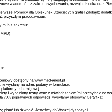
awowe wiadomości z zakresu wychowania, rozwoju dziecka oraz Pie
ierwszej Pomocy dla Opiekunek Dziecięcych gratis! Zdobądź dodatkow
zać przyszłym pracodawcom.
y m.in z zakresu:
, MPD)
ne
szeniowy dostępny na www.med-anest.pl
tanie wysłany na adres podany w formularzu
 platformy e-learnigowej
ągnięty i wypełniony test/y wraz z oświadczeniem/mi przesyłacie na
siada 70% poprawnych odpowiedzi wysyłamy stosowny Certyfikat
szę pisać lub dzwonić. Jesteśmy do Waszej dyspozycji.