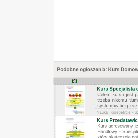
Podobne ogłoszenia: Kurs Domowa
Kurs Specjalista
Celem kursu jest p
trzeba nikomu tłu
systemów bezpieczeń
Nauka i Korepetycje > S
Kurs Przedstawici
Kurs adresowany jes
Handlowy - Specjal
który skutecznie po