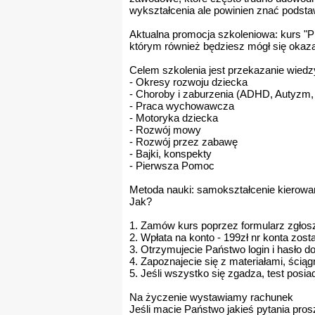
wykształcenia ale powinien znać podst
Aktualna promocja szkoleniowa: kurs "P
którym również będziesz mógł się oka
Celem szkolenia jest przekazanie wiedz
- Okresy rozwoju dziecka
- Choroby i zaburzenia (ADHD, Autyzm
- Praca wychowawcza
- Motoryka dziecka
- Rozwój mowy
- Rozwój przez zabawę
- Bajki, konspekty
- Pierwsza Pomoc
Metoda nauki: samokształcenie kierowa
Jak?
1. Zamów kurs poprzez formularz zgło
2. Wpłata na konto - 199zł nr konta zos
3. Otrzymujecie Państwo login i hasło do
4. Zapoznajecie się z materiałami, ści
5. Jeśli wszystko się zgadza, test po
Na życzenie wystawiamy rachunek
Jeśli macie Państwo jakieś pytania pro