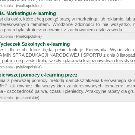
(wielkopolskie)
zkolenia -
ds. Marketingu e-learning
t dla osób, które chcą podjąć pracę w marketingu lub reklamie, lub 
interesowanych tematem. Wrodzone zdolności to nie wszystko, 
a praca była skuteczna również z zachowaniem etyki zawodu ...
(wielkopolskie)
zkolenia -
ycieczek Szkolnych e-learning
est dla osób, które będą pełnić funkcję Kierownika Wycieczki 
INISTRA EDUKACJI NARODOWEJ I SPORTU z dnia 8 listopada 20
publiczne przedszkola, szkoły i placówki krajoznawstwa i turystyki A
(wielkopolskie)
zkolenia -
pierwszej pomocy e-learning przez
enia z pierwszej pomocy metodą samokształcenia kierowanego ski
BHP jak również dla wszystkich zainteresowanych tematem: uczn
 - oszczędność paliwa, czasu i pieniędzy. Atrakcyjne rabaty dla grup
(małopolskie)
zkolenia -