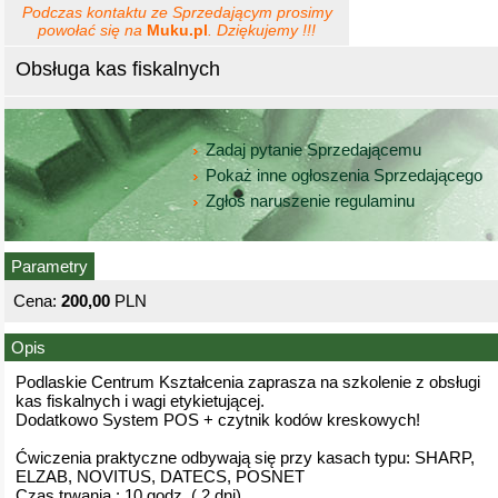
Podczas kontaktu ze Sprzedającym prosimy
powołać się na
Muku.pl
. Dziękujemy !!!
Obsługa kas fiskalnych
Zadaj pytanie Sprzedającemu
Pokaż inne ogłoszenia Sprzedającego
Zgłoś naruszenie regulaminu
Parametry
Cena:
200,00
PLN
Opis
Podlaskie Centrum Kształcenia zaprasza na szkolenie z obsługi
kas fiskalnych i wagi etykietującej.
Dodatkowo System POS + czytnik kodów kreskowych!
Ćwiczenia praktyczne odbywają się przy kasach typu: SHARP,
ELZAB, NOVITUS, DATECS, POSNET
Czas trwania : 10 godz. ( 2 dni)