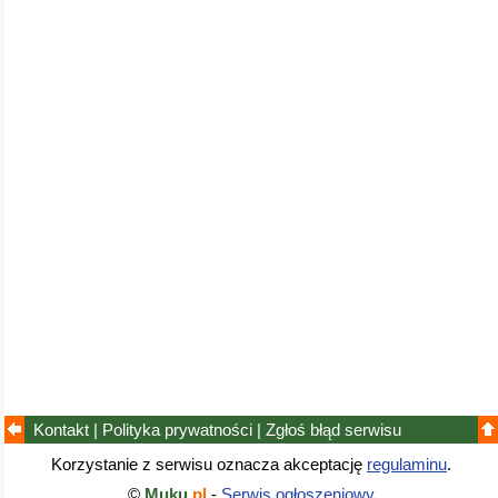
Kontakt
|
Polityka prywatności
|
Zgłoś błąd
serwisu
Korzystanie z serwisu oznacza akceptację
regulaminu
.
©
Muku
.pl
-
Serwis ogłoszeniowy