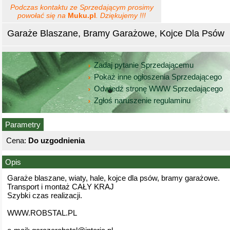
Podczas kontaktu ze Sprzedającym prosimy
powołać się na
Muku.pl
. Dziękujemy !!!
Garaże Blaszane, Bramy Garażowe, Kojce Dla Psów
Zadaj pytanie Sprzedającemu
Pokaż inne ogłoszenia Sprzedającego
Odwiedź stronę WWW Sprzedającego
Zgłoś naruszenie regulaminu
Parametry
Cena:
Do uzgodnienia
Opis
Garaże blaszane, wiaty, hale, kojce dla psów, bramy garażowe.
Transport i montaż CAŁY KRAJ
Szybki czas realizacji.
WWW.ROBSTAL.PL