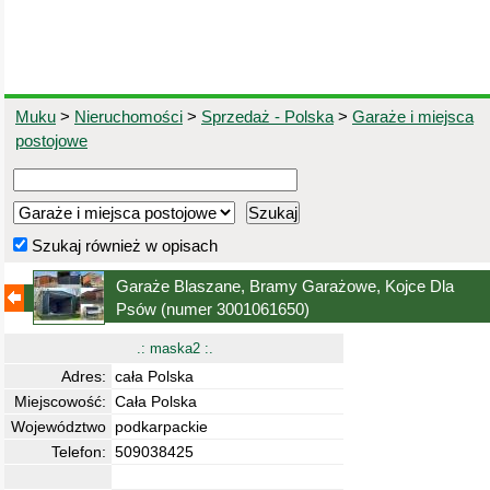
Muku
>
Nieruchomości
>
Sprzedaż - Polska
>
Garaże i miejsca
postojowe
Szukaj również w opisach
Garaże Blaszane, Bramy Garażowe, Kojce Dla
Psów
(numer 3001061650)
.: maska2 :.
Adres:
cała Polska
Miejscowość:
Cała Polska
Województwo
podkarpackie
Telefon:
509038425