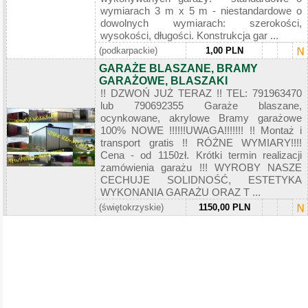
wymiarach 3 m x 5 m - niestandardowe o
dowolnych wymiarach: szerokości,
wysokości, długości. Konstrukcja gar ...
(podkarpackie)
1,00 PLN
GARAŻE BLASZANE, BRAMY
GARAŻOWE, BLASZAKI
!! DZWOŃ JUŻ TERAZ !! TEL: 791963470
lub 790692355 Garaże blaszane,
ocynkowane, akrylowe Bramy garażowe
100% NOWE !!!!!!UWAGA!!!!!!! !! Montaż i
transport gratis !! RÓŻNE WYMIARY!!!!
Cena - od 1150zł. Krótki termin realizacji
zamówienia garażu !!! WYROBY NASZE
CECHUJE SOLIDNOŚĆ, ESTETYKA
WYKONANIA GARAŻU ORAZ T ...
(świętokrzyskie)
1150,00 PLN