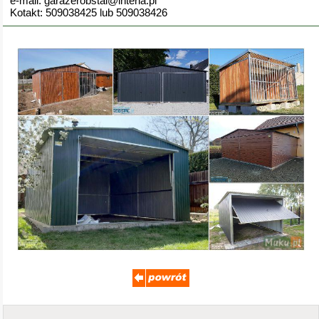
e-mail: garazerobstal@interia.pl
Kotakt: 509038425 lub 509038426