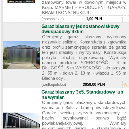
zamówiony towar w dowolnym miejscu w
Kraju. MARMET - PRODUCENT GARAŻY,
BRAM I KONSTRUKCJI ...
(małopolskie)
1,00 PLN
Garaż blaszany jednostanowiskowy
dwuspadowy 4x6m
Oferujemy garaż blaszany wykonany
niezwykle solidnie. Konstrukcja z kątownika
oraz profilu zamkniętego sprawia, że garaż
ten jest stabilny i wytrzymały. Konstrukcja
pokryta blachą ocynkowaną. Wymiary
danego produktu: SZEROKOŚĆ - 4 m
DŁUGOŚĆ -6 m WYSOKOŚĆ - do szczytu
2, 55 m - ścian 2, 13 m - wjazdu 1, 95 m
Blacha ocy ...
(wielkopolskie)
2950,00 PLN
Garaż blaszany 3x5. Standardowy lub
na wymiar.
Oferujemy garaż blaszany o standardowych
wymiarach 3x5 z bramą dwuskrzydłową.
Garaże według życzeń wykonujemy z
blachy ocynkowanej ogniwo bądź
powlekanej/akrylowej. Wymiary
wykonywanych garaży: - standardowe o