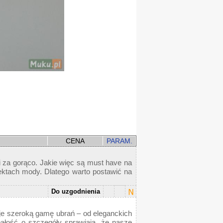
CENA
PARAM.
i za gorąco. Jakie więc są must have na
pektach mody. Dlatego warto postawić na
Do uzgodnienia
uje szeroką gamę ubrań – od eleganckich
ałość o szczegóły sprawiają, że nasze