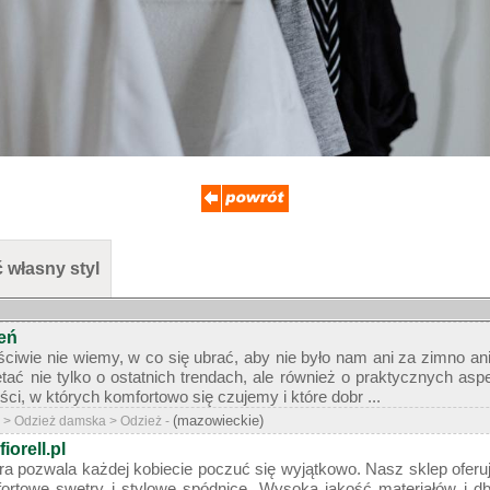
 własny styl
ień
ściwie nie wiemy, w co się ubrać, aby nie było nam ani za zimno an
tać nie tylko o ostatnich trendach, ale również o praktycznych as
ści, w których komfortowo się czujemy i które dobr ...
(mazowieckie)
i > Odzież damska > Odzież -
fiorell.pl
tóra pozwala każdej kobiecie poczuć się wyjątkowo. Nasz sklep ofer
rtowe swetry i stylowe spódnice. Wysoka jakość materiałów i db