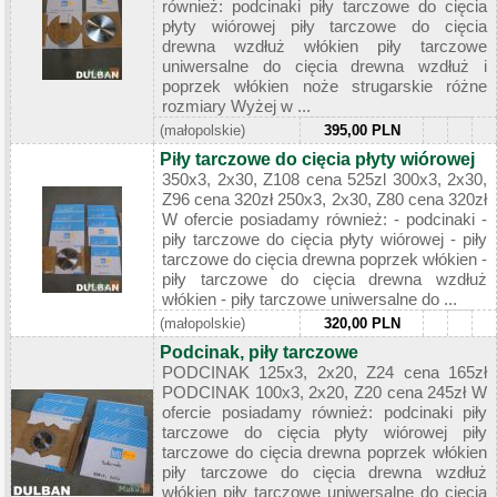
również: podcinaki piły tarczowe do cięcia
płyty wiórowej piły tarczowe do cięcia
drewna wzdłuż włókien piły tarczowe
uniwersalne do cięcia drewna wzdłuż i
poprzek włókien noże strugarskie różne
rozmiary Wyżej w ...
(małopolskie)
395,00 PLN
Piły tarczowe do cięcia płyty wiórowej
350x3, 2x30, Z108 cena 525zl 300x3, 2x30,
Z96 cena 320zł 250x3, 2x30, Z80 cena 320zł
W ofercie posiadamy również: - podcinaki -
piły tarczowe do cięcia płyty wiórowej - piły
tarczowe do cięcia drewna poprzek włókien -
piły tarczowe do cięcia drewna wzdłuż
włókien - piły tarczowe uniwersalne do ...
(małopolskie)
320,00 PLN
Podcinak, piły tarczowe
PODCINAK 125x3, 2x20, Z24 cena 165zł
PODCINAK 100x3, 2x20, Z20 cena 245zł W
ofercie posiadamy również: podcinaki piły
tarczowe do cięcia płyty wiórowej piły
tarczowe do cięcia drewna poprzek włókien
piły tarczowe do cięcia drewna wzdłuż
włókien piły tarczowe uniwersalne do cięcia