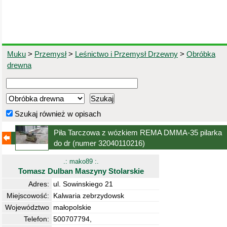
Muku
>
Przemysł
>
Leśnictwo i Przemysł Drzewny
>
Obróbka
drewna
Szukaj również w opisach
Piła Tarczowa z wózkiem REMA DMMA-35 pilarka
do dr
(numer 32040110216)
.: mako89 :.
Tomasz Dulban Maszyny Stolarskie
Adres:
ul. Sowinskiego 21
Miejscowość:
Kalwaria zebrzydowsk
Województwo
małopolskie
Telefon:
500707794,