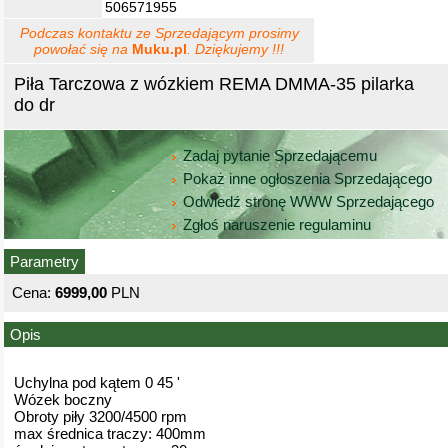
506571955
Podczas kontaktu ze Sprzedającym prosimy
powołać się na
Muku.pl
. Dziękujemy !!!
Piła Tarczowa z wózkiem REMA DMMA-35 pilarka
do dr
Zadaj pytanie Sprzedającemu
Pokaż inne ogłoszenia Sprzedającego
Odwiedź stronę WWW Sprzedającego
Zgłoś naruszenie regulaminu
Parametry
Cena:
6999,00
PLN
Opis
Uchylna pod kątem 0 45 '
Wózek boczny
Obroty piły 3200/4500 rpm
max średnica traczy: 400mm