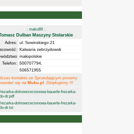
.: mako89 :.
Tomasz Dulban Maszyny Stolarskie
Adres:
ul. Sowinskiego 21
jscowość:
Kalwaria zebrzydowsk
ewództwo
małopolskie
Telefon:
500707794,
506571955
dczas kontaktu ze Sprzedającym prosimy
powołać się na
Muku.pl
. Dziękujemy !!!
frezarka-dolnowrzecionowa-bauerle-frezarka-
do-dr.pdf
frezarka-dolnowrzecionowa-bauerle-frezarka-
do-dr.txt