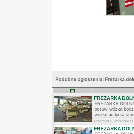
Podobne ogłoszenia: Frezarka do
FREZARKA DOL
FREZARKA DOLNOW
posuw wózka boczn
wózku podpora ramow
Przemysł > Leśnictwo i
FREZARKA DOL