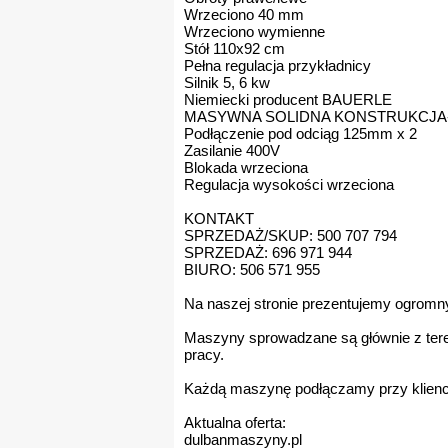
Wrzeciono 40 mm
Wrzeciono wymienne
Stół 110x92 cm
Pełna regulacja przykładnicy
Silnik 5, 6 kw
Niemiecki producent BAUERLE
MASYWNA SOLIDNA KONSTRUKCJ
Podłączenie pod odciąg 125mm x 2
Zasilanie 400V
Blokada wrzeciona
Regulacja wysokości wrzeciona
KONTAKT
SPRZEDAŻ/SKUP: 500 707 794
SPRZEDAŻ: 696 971 944
BIURO: 506 571 955
Na naszej stronie prezentujemy ogrom
Maszyny sprowadzane są głównie z teren
pracy.
Każdą maszynę podłączamy przy klienci
Aktualna oferta:
dulbanmaszyny.pl