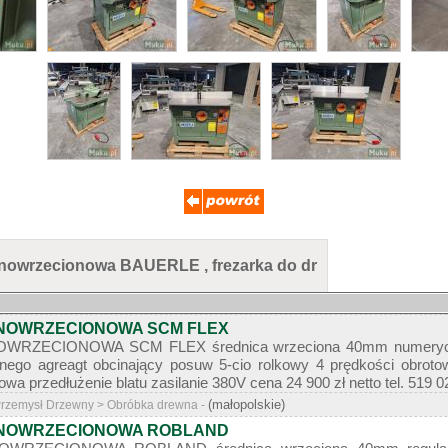
lnowrzecionowa BAUERLE , frezarka do dr
NOWRZECIONOWA SCM FLEX
RZECIONOWA SCM FLEX średnica wrzeciona 40mm numeryczna 
ego agreagt obcinający posuw 5-cio rolkowy 4 prędkości obroto
a przedłużenie blatu zasilanie 380V cena 24 900 zł netto tel. 519
(małopolskie)
 Przemysł Drzewny > Obróbka drewna -
NOWRZECIONOWA ROBLAND