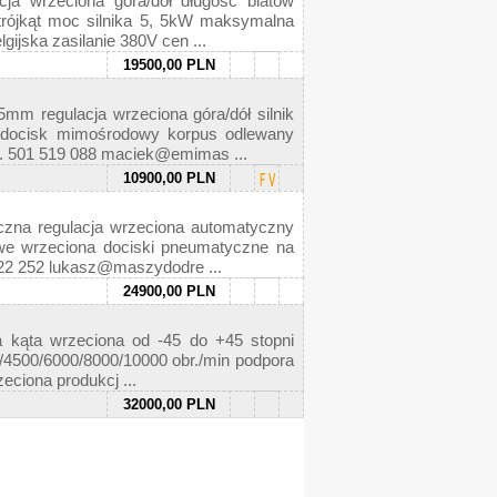
rzeciona góra/dół długość blatów
rójkąt moc silnika 5, 5kW maksymalna
ijska zasilanie 380V cen ...
19500,00 PLN
egulacja wrzeciona góra/dół silnik
docisk mimośrodowy korpus odlewany
l. 501 519 088 maciek@emimas ...
10900,00 PLN
regulacja wrzeciona automatyczny
we wrzeciona dociski pneumatyczne na
 022 252 lukasz@maszydodre ...
24900,00 PLN
ta wrzeciona od -45 do +45 stopni
0/4500/6000/8000/10000 obr./min podpora
ciona produkcj ...
32000,00 PLN