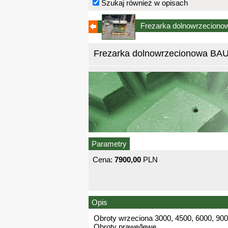
Szukaj również w opisach
Frezarka dolnowrzeciono
Frezarka dolnowrzecionowa BAUE
Parametry
Cena:
7900,00
PLN
Opis
Obroty wrzeciona 3000, 4500, 6000, 90
Obroty prawe/lewe