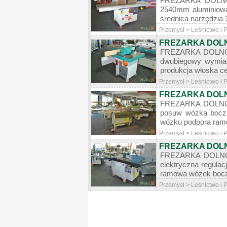
FREZARKA DOLNOW
2540mm aluminiowa
średnica narzędzia 
Przemysł > Leśnictwo i
FREZARKA DOL
FREZARKA DOLNOWR
dwubiegowy wymia
produkcja włoska c
Przemysł > Leśnictwo i
FREZARKA DOL
FREZARKA DOLNOW
posuw wózka boczn
wózku podpora ramow
Przemysł > Leśnictwo i
FREZARKA DOL
FREZARKA DOLNOWR
elektryczna regulac
ramowa wózek boczny
Przemysł > Leśnictwo i