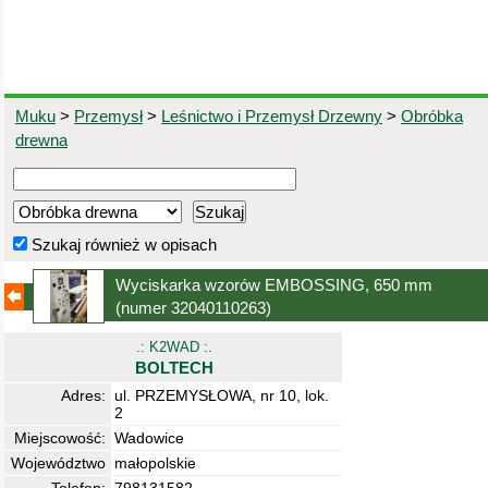
Muku
>
Przemysł
>
Leśnictwo i Przemysł Drzewny
>
Obróbka
drewna
Szukaj również w opisach
Wyciskarka wzorów EMBOSSING, 650 mm
(numer 32040110263)
.: K2WAD :.
BOLTECH
Adres:
ul. PRZEMYSŁOWA, nr 10, lok.
2
Miejscowość:
Wadowice
Województwo
małopolskie