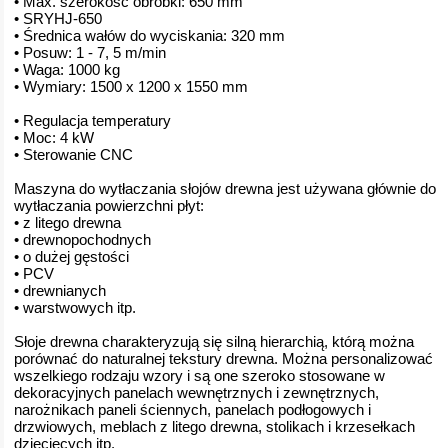
• Max. szerokość obróbki: 650 mm
• SRYHJ-650
• Średnica wałów do wyciskania: 320 mm
• Posuw: 1 - 7, 5 m/min
• Waga: 1000 kg
• Wymiary: 1500 x 1200 x 1550 mm
• Regulacja temperatury
• Moc: 4 kW
• Sterowanie CNC
Maszyna do wytłaczania słojów drewna jest używana głównie do
wytłaczania powierzchni płyt:
• z litego drewna
• drewnopochodnych
• o dużej gęstości
• PCV
• drewnianych
• warstwowych itp.
Słoje drewna charakteryzują się silną hierarchią, którą można
porównać do naturalnej tekstury drewna. Można personalizować
wszelkiego rodzaju wzory i są one szeroko stosowane w
dekoracyjnych panelach wewnętrznych i zewnętrznych,
narożnikach paneli ściennych, panelach podłogowych i
drzwiowych, meblach z litego drewna, stolikach i krzesełkach
dziecięcych itp.