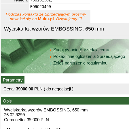
Telefon:
798131582,
509020499
Podczas kontaktu ze Sprzedającym prosimy
powołać się na
Muku.pl
. Dziękujemy !!!
Wyciskarka wzorów EMBOSSING, 650 mm
Zadaj pytanie Sprzedającemu
Pokaż inne ogłoszenia Sprzedającego
Zgłoś naruszenie regulaminu
Parametry
Cena:
39000,00
PLN ( do negocjacji )
Opis
Wyciskarka wzorów EMBOSSING, 650 mm
26.02.8299
Cena netto: 39 000 PLN