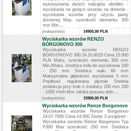
wykonywania dwóch rodzajów obróbki: -
wyciskania na gorąco wzorów na drewnie -
wyciskania wzorów przy użyciu pasty
drzewnej Max. szerokość elementu: 300
mm Min ...
(małopolskie)
14900,00 PLN
Wyciskarka wzorów RENZO
BORGONOVO 300
Wyciskarka wzorów RENZO
BORGONOVO 300 24.10.8029 Cena 15.900
PLN Maks. szerokość elementu 300 mm
Min./Maks. średnica koła do wyciskania 100
- 250 mm Średnica wału 60 mm
Maksymalna głębokość wyciskania 3 mm
Prędkość regulowana płynnie Średnia
produkcja przy kole o średnicy 200 mm 200
- 1000 mb/h Moc silnika posuwu doln ...
(małopolskie)
15900,00 PLN
Wyciskarka wzorów Renze Borgonovo
Wyciskarka wzorów Renze Borgonovo
24.07.7895 Cena 14.900 Zestw 3 urządzeń -
Wyciskarka wzorów Renze Borgonovo Typ
P300 Max szerokość 250 mm Średnica