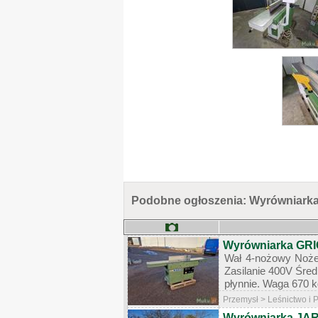
Podobne ogłoszenia: Wyrówniarka
Wyrówniarka GRI
Wał 4-nożowy Noże
Zasilanie 400V Śred
płynnie. Waga 670
Przemysł > Leśnictwo i
Wyrówniarka JAR