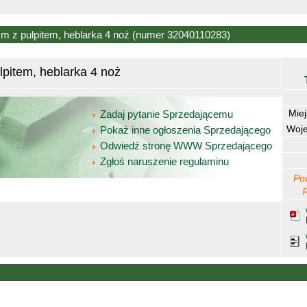
 z pulpitem, heblarka 4 noż
(numer 32040110283)
item, heblarka 4 noż
Mie
Zadaj pytanie Sprzedającemu
Woj
Pokaż inne ogłoszenia Sprzedającego
Odwiedź stronę WWW Sprzedającego
Zgłoś naruszenie regulaminu
Po