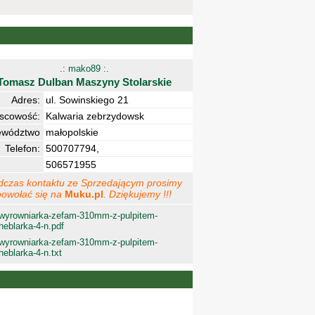
.: mako89 :.
Tomasz Dulban Maszyny Stolarskie
Adres:
ul. Sowinskiego 21
jscowość:
Kalwaria zebrzydowsk
ewództwo
małopolskie
Telefon:
500707794,
506571955
dczas kontaktu ze Sprzedającym prosimy
powołać się na
Muku.pl
. Dziękujemy !!!
wyrowniarka-zefam-310mm-z-pulpitem-
heblarka-4-n.pdf
wyrowniarka-zefam-310mm-z-pulpitem-
heblarka-4-n.txt