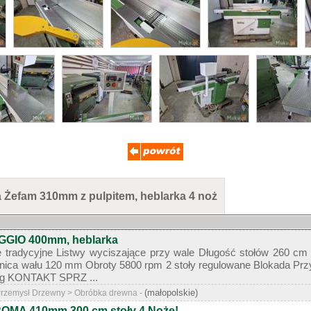
 Żefam 310mm z pulpitem, heblarka 4 noż
GGIO 400mm, heblarka
 tradycyjne Listwy wyciszające przy wale Długość stołów 260 c
nica wału 120 mm Obroty 5800 rpm 2 stoły regulowane Blokada Przyk
 kg KONTAKT SPRZ ...
(małopolskie)
 Przemysł Drzewny > Obróbka drewna -
OMA 410mm 300 cm stoły 4 Noże!