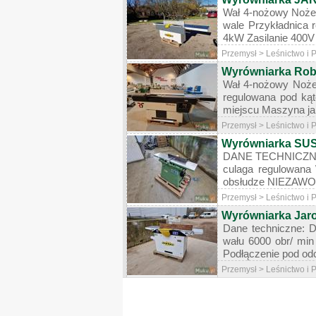
Wał 4-nożowy Noże 
wale Przykładnica 
4kW Zasilanie 400V 
Przemysł > Leśnictwo i
Wyrówniarka Robl
Wał 4-nożowy Noże 
regulowana pod kąt
miejscu Maszyna ja
Przemysł > Leśnictwo i
Wyrówniarka SUSK
DANE TECHNICZNE 2 
culaga regulowana
obsłudze NIEZAWO
Przemysł > Leśnictwo i
Wyrówniarka Jar
Dane techniczne: D
wału 6000 obr/ min
Podłączenie pod o
Przemysł > Leśnictwo i