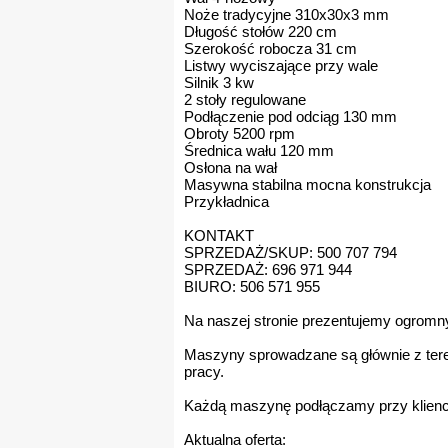
Noże tradycyjne 310x30x3 mm
Długość stołów 220 cm
Szerokość robocza 31 cm
Listwy wyciszające przy wale
Silnik 3 kw
2 stoły regulowane
Podłączenie pod odciąg 130 mm
Obroty 5200 rpm
Średnica wału 120 mm
Osłona na wał
Masywna stabilna mocna konstrukcja
Przykładnica
KONTAKT
SPRZEDAŻ/SKUP: 500 707 794
SPRZEDAŻ: 696 971 944
BIURO: 506 571 955
Na naszej stronie prezentujemy ogrom
Maszyny sprowadzane są głównie z teren
pracy.
Każdą maszynę podłączamy przy klienci
Aktualna oferta: