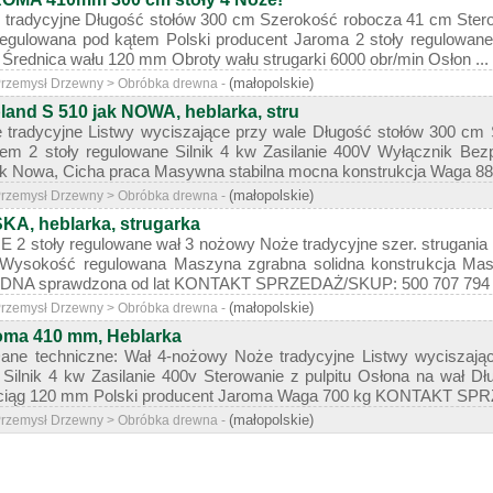
tradycyjne Długość stołów 300 cm Szerokość robocza 41 cm Sterow
regulowana pod kątem Polski producent Jaroma 2 stoły regulowan
Średnica wału 120 mm Obroty wału strugarki 6000 obr/min Osłon ...
(małopolskie)
 Przemysł Drzewny > Obróbka drewna -
and S 510 jak NOWA, heblarka, stru
tradycyjne Listwy wyciszające przy wale Długość stołów 300 cm
em 2 stoły regulowane Silnik 4 kw Zasilanie 400V Wyłącznik Be
k Nowa, Cicha praca Masywna stabilna mocna konstrukcja Waga 880
(małopolskie)
 Przemysł Drzewny > Obróbka drewna -
A, heblarka, strugarka
stoły regulowane wał 3 nożowy Noże tradycyjne szer. strugania 
 Wysokość regulowana Maszyna zgrabna solidna konstrukcja Masz
DNA sprawdzona od lat KONTAKT SPRZEDAŻ/SKUP: 500 707 794 
(małopolskie)
 Przemysł Drzewny > Obróbka drewna -
oma 410 mm, Heblarka
ane techniczne: Wał 4-nożowy Noże tradycyjne Listwy wyciszając
 Silnik 4 kw Zasilanie 400v Sterowanie z pulpitu Osłona na wał
dciąg 120 mm Polski producent Jaroma Waga 700 kg KONTAKT SPR
(małopolskie)
 Przemysł Drzewny > Obróbka drewna -