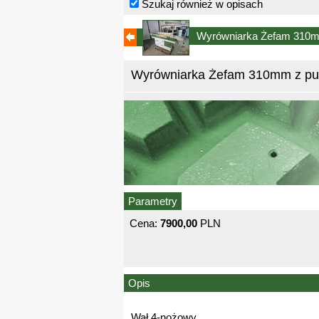
Szukaj również w opisach
Wyrówniarka Żefam 310mm
Wyrówniarka Żefam 310mm z pulp
Parametry
Cena:
7900,00
PLN
Opis
Wał 4-nożowy