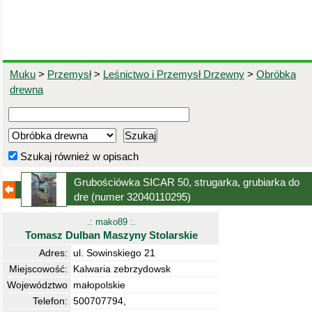
Muku
>
Przemysł
>
Leśnictwo i Przemysł Drzewny
>
Obróbka
drewna
Szukaj również w opisach
Grubościówka SICAR 50, strugarka, grubiarka do
dre
(numer 32040110295)
.: mako89 :.
Tomasz Dulban Maszyny Stolarskie
Adres:
ul. Sowinskiego 21
Miejscowość:
Kalwaria zebrzydowsk
Województwo
małopolskie
Telefon:
500707794,