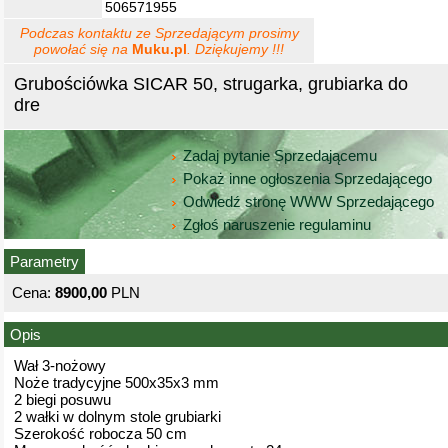
506571955
Podczas kontaktu ze Sprzedającym prosimy
powołać się na
Muku.pl
. Dziękujemy !!!
Grubościówka SICAR 50, strugarka, grubiarka do
dre
Zadaj pytanie Sprzedającemu
Pokaż inne ogłoszenia Sprzedającego
Odwiedź stronę WWW Sprzedającego
Zgłoś naruszenie regulaminu
Parametry
Cena:
8900,00
PLN
Opis
Wał 3-nożowy
Noże tradycyjne 500x35x3 mm
2 biegi posuwu
2 wałki w dolnym stole grubiarki
Szerokość robocza 50 cm