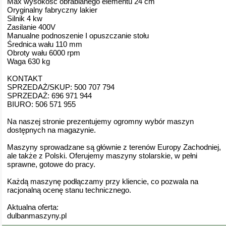
Max wysokość obrabianego elementu 24 cm
Oryginalny fabryczny lakier
Silnik 4 kw
Zasilanie 400V
Manualne podnoszenie I opuszczanie stołu
Średnica wału 110 mm
Obroty wału 6000 rpm
Waga 630 kg
KONTAKT
SPRZEDAŻ/SKUP: 500 707 794
SPRZEDAŻ: 696 971 944
BIURO: 506 571 955
Na naszej stronie prezentujemy ogromny wybór maszyn
dostępnych na magazynie.
Maszyny sprowadzane są głównie z terenów Europy Zachodniej,
ale także z Polski. Oferujemy maszyny stolarskie, w pełni
sprawne, gotowe do pracy.
Każdą maszynę podłączamy przy kliencie, co pozwala na
racjonalną ocenę stanu technicznego.
Aktualna oferta:
dulbanmaszyny.pl