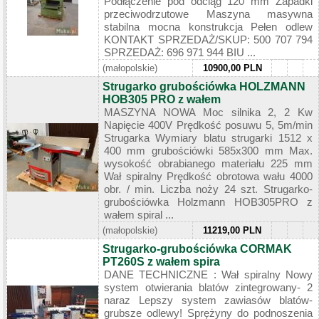
Podłączenie pod odciąg 120 mm Zapadki
przeciwodrzutowe Maszyna masywna
stabilna mocna konstrukcja Pełen odlew
KONTAKT SPRZEDAŻ/SKUP: 500 707 794
SPRZEDAŻ: 696 971 944 BIU ...
(małopolskie)
10900,00 PLN
Strugarko grubościówka HOLZMANN
HOB305 PRO z wałem
MASZYNA NOWA Moc silnika 2, 2 Kw
Napięcie 400V Prędkość posuwu 5, 5m/min
Strugarka Wymiary blatu strugarki 1512 x
400 mm grubościówki 585x300 mm Max.
wysokość obrabianego materiału 225 mm
Wał spiralny Prędkość obrotowa wału 4000
obr. / min. Liczba noży 24 szt. Strugarko-
grubościówka Holzmann HOB305PRO z
wałem spiral ...
(małopolskie)
11219,00 PLN
Strugarko-grubościówka CORMAK
PT260S z wałem spira
DANE TECHNICZNE : Wał spiralny Nowy
system otwierania blatów zintegrowany- 2
naraz Lepszy system zawiasów blatów-
grubsze odlewy! Sprężyny do podnoszenia