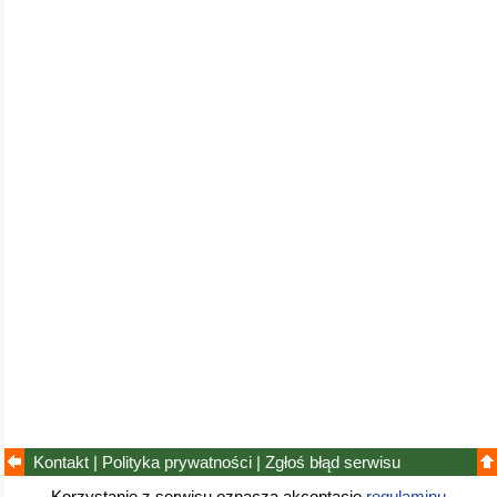
Kontakt
|
Polityka prywatności
|
Zgłoś błąd
serwisu
Korzystanie z serwisu oznacza akceptację
regulaminu
.