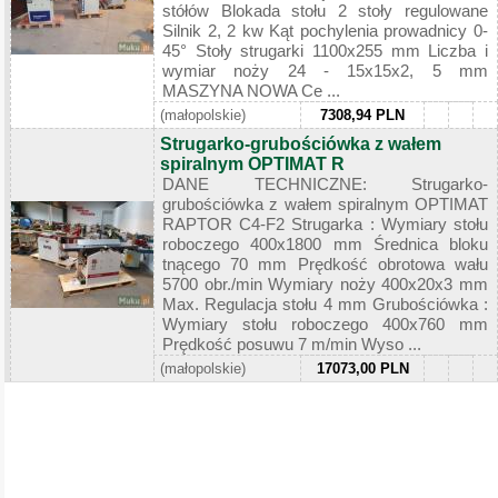
stółów Blokada stołu 2 stoły regulowane
Silnik 2, 2 kw Kąt pochylenia prowadnicy 0-
45° Stoły strugarki 1100x255 mm Liczba i
wymiar noży 24 - 15x15x2, 5 mm
MASZYNA NOWA Ce ...
(małopolskie)
7308,94 PLN
Strugarko-grubościówka z wałem
spiralnym OPTIMAT R
DANE TECHNICZNE: Strugarko-
grubościówka z wałem spiralnym OPTIMAT
RAPTOR C4-F2 Strugarka : Wymiary stołu
roboczego 400x1800 mm Średnica bloku
tnącego 70 mm Prędkość obrotowa wału
5700 obr./min Wymiary noży 400x20x3 mm
Max. Regulacja stołu 4 mm Grubościówka :
Wymiary stołu roboczego 400x760 mm
Prędkość posuwu 7 m/min Wyso ...
(małopolskie)
17073,00 PLN