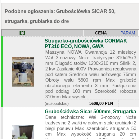
Podobne ogłoszenia: Grubościówka SICAR 50,
strugarka, grubiarka do dre
CENA
PARAM.
Strugarko-grubościówka CORMAK
PT310 ECO, NOWA, GWA
Maszyna NOWA Gwarancja 12 miesięcy
Wał 3-nożowy Noże tradycyjne 310x25x3
mm Długość stołów 1290x310 mm Silnik 2,
2 kw Zasilanie 400V Prowadnica regulowana
pod kątem Średnica wału nożowego 75mm
Obroty wału 5500 rpm Max grubość
obrabianego elementu 3 mm Podłączenie
pod odciąg 100 mm Szerokość robocza
310mm Max wysok ...
(małopolskie)
5608,00 PLN
Grubościówka Sicar 500mm, Strugarka
Dane techniczne: Wał 3-nożowy Noże
tradycyjne 2 wałki w dolnym stole grubiarki 2
biegi posuwu Max szerokość strugania 50
cm Max wysokość strugania 20 cm