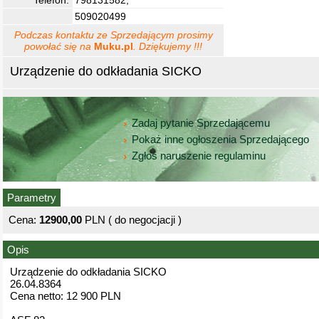
Telefon:
798131582,
509020499
Podczas kontaktu ze Sprzedającym prosimy
powołać się na
Muku.pl
. Dziękujemy !!!
Urządzenie do odkładania SICKO
Zadaj pytanie Sprzedającemu
Pokaż inne ogłoszenia Sprzedającego
Zgłoś naruszenie regulaminu
Parametry
Cena:
12900,00
PLN ( do negocjacji )
Opis
Urządzenie do odkładania SICKO
26.04.8364
Cena netto: 12 900 PLN