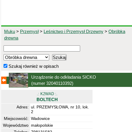
Muku
>
Przemysł
>
Leśnictwo i Przemysł Drzewny
>
Obróbka
drewna
Szukaj również w opisach
Urządzenie do odkładania SICKO
(numer 32040110392)
.: K2WAD :.
BOLTECH
Adres:
ul. PRZEMYSŁOWA, nr 10, lok.
2
Miejscowość:
Wadowice
Województwo
małopolskie