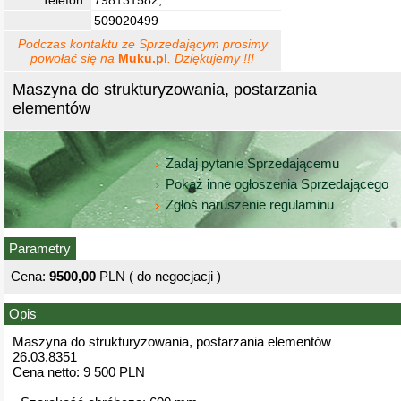
Telefon:
798131582,
509020499
Podczas kontaktu ze Sprzedającym prosimy
powołać się na
Muku.pl
. Dziękujemy !!!
Maszyna do strukturyzowania, postarzania
elementów
Zadaj pytanie Sprzedającemu
Pokaż inne ogłoszenia Sprzedającego
Zgłoś naruszenie regulaminu
Parametry
Cena:
9500,00
PLN ( do negocjacji )
Opis
Maszyna do strukturyzowania, postarzania elementów
26.03.8351
Cena netto: 9 500 PLN