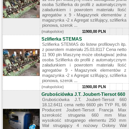
osoba Szlifierka do profili z automatycznym
załadunkiem i powrotem materiału Ilość
agregatów x 9 ◦Magazynek elementów z
magazynka ◦2 x Agregat szlifujący, szlifierka
pionowa, szerok ...
(małopolskie)
11900,00 PLN
Szlifierka STEMAS
Szlifierka STEMAS do listew profilowych itp.
z powrotem materiału 25.03.8117 Cena netto
11 900 pln Maszynę może obsługiwać jedna
osoba Szlifierka do profili z automatycznym
załadunkiem i powrotem materiału Ilość
agregatów 9 ◦Magazynek elementów z
magazynka ◦2 x Agregat szlifujący, szlifierka
pionowa, szerok ...
(małopolskie)
11900,00 PLN
Grubościówka J.T. Joubert-Tiersot 660
Grubościówka J.T. Joubert-Tiersot 660
18.12.6411 cena netto 6600 pln TYP RL 66
Producent Joubert-Tiersot Francja Max
szerokość strugania 660 mm Max
wysokość struganego elementu 250 mm
Wał strugający 4 nożowy Osłony Wał