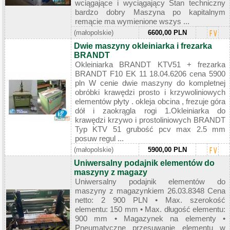
wciągające i wyciągający Stan techniczny
bardzo dobry Maszyna po kapitalnym
remącie ma wymienione wszys ...
(małopolskie)
6600,00 PLN
Dwie maszyny okleiniarka i frezarka
BRANDT
Okleiniarka BRANDT KTV51 + frezarka
BRANDT F10 EK 11 18.04.6206 cena 5900
pln W cenie dwie maszyny do kompletnej
obróbki krawędzi prosto i krzywoliniowych
elementów płyty . okleja obcina , frezuje góra
dół i zaokrągla rogi 1.Okleiniarka do
krawędzi krzywo i prostoliniowych BRANDT
Typ KTV 51 grubość pcv max 2.5 mm
posuw regul ...
(małopolskie)
5900,00 PLN
Uniwersalny podajnik elementów do
maszyny z magazy
Uniwersalny podajnik elementów do
maszyny z magazynkiem 26.03.8348 Cena
netto: 2 900 PLN • Max. szerokość
elementu: 150 mm • Max. długość elementu:
900 mm • Magazynek na elementy •
Pneumatyczne przesuwanie elementu w