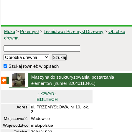
Muku
>
Przemysł
>
Leśnictwo i Przemysł Drzewny
>
Obróbka
drewna
Szukaj również w opisach
Maszyna do strukturyzowania, postarzania
elementów
(numer 32040110461)
.: K2WAD :.
BOLTECH
Adres:
ul. PRZEMYSŁOWA, nr 10, lok.
2
Miejscowość:
Wadowice
Województwo
małopolskie