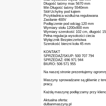
Długość taśmy max 5670 mm
Min Długość taśmy 5540mm
Stół Uchylny pod kątem
Przykładnica wzdłużna regulowana
Zasilanie 400V
Podłączenie pod odciąg 120 mm
Wymiary stołu 1200x800 mm
Wymiary szerokość 102 cm, długość 1
Pełna regulacja wysokości ciecia
Wyłącznik Bezpieczeństwa
Szerokość bierzni koła 45 mm
KONTAKT
SPRZEDAŻ/SKUP: 500 707 794
SPRZEDAŻ: 696 971 944
BIURO: 506 571 955
Na naszej stronie prezentujemy ogrom
Maszyny sprowadzane są głównie z teren
pracy.
Każdą maszynę podłączamy przy klienci
Aktualna oferta:
dulbanmaszyny.pl