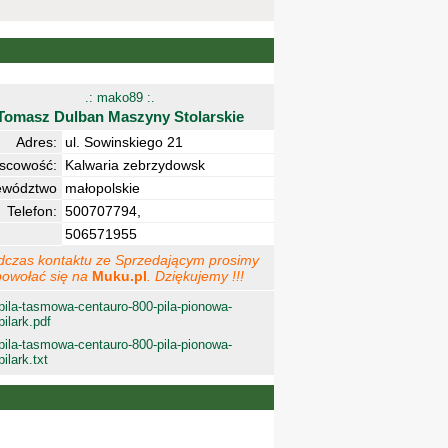
.: mako89 :.
Tomasz Dulban Maszyny Stolarskie
Adres:
ul. Sowinskiego 21
jscowość:
Kalwaria zebrzydowsk
ewództwo
małopolskie
Telefon:
500707794,
506571955
dczas kontaktu ze Sprzedającym prosimy
powołać się na
Muku.pl
. Dziękujemy !!!
pila-tasmowa-centauro-800-pila-pionowa-
pilark.pdf
pila-tasmowa-centauro-800-pila-pionowa-
pilark.txt