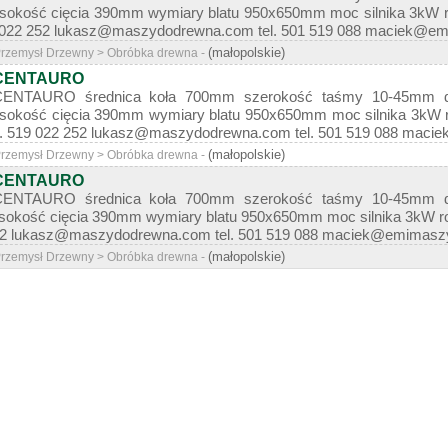
sokość cięcia 390mm wymiary blatu 950x650mm moc silnika 3kW ro
519 022 252 lukasz@maszydodrewna.com tel. 501 519 088 maciek@em
(małopolskie)
 Przemysł Drzewny > Obróbka drewna -
 CENTAURO
NTAURO średnica koła 700mm szerokość taśmy 10-45mm d
sokość cięcia 390mm wymiary blatu 950x650mm moc silnika 3kW r
. 519 022 252 lukasz@maszydodrewna.com tel. 501 519 088 macie
(małopolskie)
 Przemysł Drzewny > Obróbka drewna -
 CENTAURO
NTAURO średnica koła 700mm szerokość taśmy 10-45mm d
sokość cięcia 390mm wymiary blatu 950x650mm moc silnika 3kW rok 
 252 lukasz@maszydodrewna.com tel. 501 519 088 maciek@emimaszyn
(małopolskie)
 Przemysł Drzewny > Obróbka drewna -