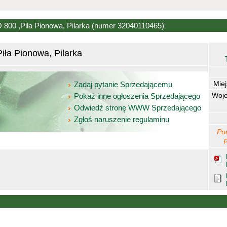
00 ,Piła Pionowa, Pilarka
(numer 32040110465)
ła Pionowa, Pilarka
Mie
Zadaj pytanie Sprzedającemu
Woj
Pokaż inne ogłoszenia Sprzedającego
Odwiedź stronę WWW Sprzedającego
Zgłoś naruszenie regulaminu
Po