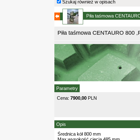
Szukaj również w opisach
Piła taśmowa CENTAURO 8
Piła taśmowa CENTAURO 800 ,Pi
Parametry
Cena:
7900,00
PLN
Opis
Średnica kół 800 mm
Max wysokość cięcia 485 mm