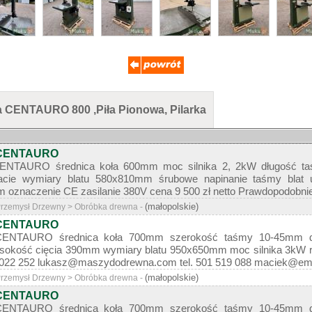
a CENTAURO 800 ,Piła Pionowa, Pilarka
 CENTAURO
NTAURO średnica koła 600mm moc silnika 2, 2kW długość t
lacie wymiary blatu 580x810mm śrubowe napinanie taśmy blat 
oznaczenie CE zasilanie 380V cena 9 500 zł netto Prawdopodobnie
(małopolskie)
 Przemysł Drzewny > Obróbka drewna -
 CENTAURO
NTAURO średnica koła 700mm szerokość taśmy 10-45mm d
sokość cięcia 390mm wymiary blatu 950x650mm moc silnika 3kW ro
519 022 252 lukasz@maszydodrewna.com tel. 501 519 088 maciek@em
(małopolskie)
 Przemysł Drzewny > Obróbka drewna -
 CENTAURO
NTAURO średnica koła 700mm szerokość taśmy 10-45mm d