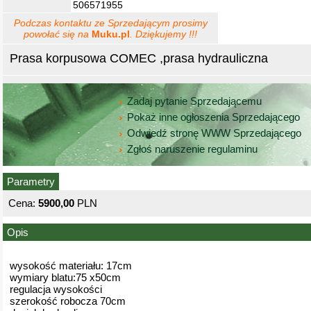
506571955
Podczas kontaktu ze Sprzedającym prosimy
powołać się na
Muku.pl
. Dziękujemy !!!
Prasa korpusowa COMEC ,prasa hydrauliczna
Zadaj pytanie Sprzedającemu
Pokaż inne ogłoszenia Sprzedającego
Odwiedź stronę WWW Sprzedającego
Zgłoś naruszenie regulaminu
Parametry
Cena:
5900,00
PLN
Opis
wysokość materiału: 17cm
wymiary blatu:75 x50cm
regulacja wysokości
szerokość robocza 70cm