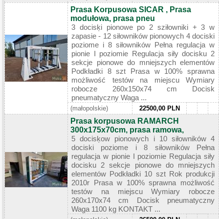
Prasa Korpusowa SICAR , Prasa
modułowa, prasa pneu
3 docisķi pionowe po 2 sziłowniki + 3 w
zapasie - 12 siłowników pionowych 4 dociski
poziome i 8 siłowników Pełna regulacja w
pionie I poziomie Regulacja siły docisku 2
sekcje pionowe do mniejszych elementów
Podkładki 8 szt Prasa w 100% sprawna
możliwość testów na miejscu Wymiary
robocze 260x150x74 cm Docisk
pneumatyczny Waga ...
(małopolskie)
22500,00 PLN
Prasa korpusowa RAMARCH
300x175x70cm, prasa ramowa,
5 docisķow pionowych i 10 siłowników 4
dociski poziome i 8 siłowników Pełna
regulacja w pionie I poziomie Regulacja siły
docisku 2 sekcje pionowe do mniejszych
elementów Podkładki 10 szt Rok produkcji
2010r Prasa w 100% sprawna możliwość
testów na miejscu Wymiary robocze
260x170x74 cm Docisk pneumatyczny
Waga 1100 kg KONTAKT ...