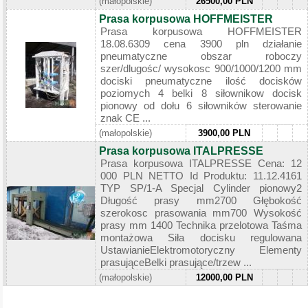
(małopolskie)
26500,00 PLN
Prasa korpusowa HOFFMEISTER
Prasa korpusowa HOFFMEISTER
18.08.6309 cena 3900 pln działanie
pneumatyczne obszar roboczy
szer/dlugośc/ wysokosc 900/1000/1200 mm
dociski pneumatyczne ilość docisków
poziomych 4 belki 8 siłownikow docisk
pionowy od dołu 6 siłowników sterowanie
znak CE ...
(małopolskie)
3900,00 PLN
Prasa korpusowa ITALPRESSE
Prasa korpusowa ITALPRESSE Cena: 12
000 PLN NETTO Id Produktu: 11.12.4161
TYP SP/1-A Specjal Cylinder pionowy2
Długość prasy mm2700 Głębokość
szerokosc prasowania mm700 Wysokość
prasy mm 1400 Technika przelotowa Taśma
montażowa Siła docisku regulowana
UstawianieElektromotoryczny Elementy
prasująceBelki prasujące/trzew ...
(małopolskie)
12000,00 PLN