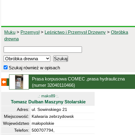
Muku
>
Przemysł
>
Leśnictwo i Przemysł Drzewny
>
Obróbka
drewna
Szukaj również w opisach
Prasa korpusowa COMEC ,prasa hydrauliczna
(numer 32040110466)
.: mako89 :.
Tomasz Dulban Maszyny Stolarskie
Adres:
ul. Sowinskiego 21
Miejscowość:
Kalwaria zebrzydowsk
Województwo
małopolskie
Telefon:
500707794,