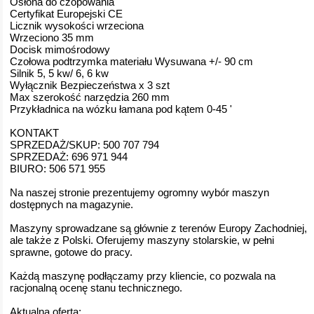
Osłona do czopowania
Certyfikat Europejski CE
Licznik wysokości wrzeciona
Wrzeciono 35 mm
Docisk mimośrodowy
Czołowa podtrzymka materiału Wysuwana +/- 90 cm
Silnik 5, 5 kw/ 6, 6 kw
Wyłącznik Bezpieczeństwa x 3 szt
Max szerokość narzędzia 260 mm
Przykładnica na wózku łamana pod kątem 0-45 '
KONTAKT
SPRZEDAŻ/SKUP: 500 707 794
SPRZEDAŻ: 696 971 944
BIURO: 506 571 955
Na naszej stronie prezentujemy ogromny wybór maszyn
dostępnych na magazynie.
Maszyny sprowadzane są głównie z terenów Europy Zachodniej,
ale także z Polski. Oferujemy maszyny stolarskie, w pełni
sprawne, gotowe do pracy.
Każdą maszynę podłączamy przy kliencie, co pozwala na
racjonalną ocenę stanu technicznego.
Aktualna oferta: