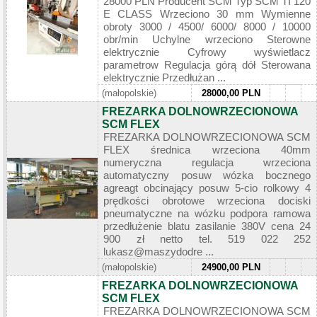
28000 PLN Producent SCM Typ SCM TI 120
E CLASS Wrzeciono 30 mm Wymienne
obroty 3000 / 4500/ 6000/ 8000 / 10000
obr/min Uchylne wrzeciono Sterowne
elektrycznie Cyfrowy wyświetlacz
parametrow Regulacja górą dół Sterowana
elektrycznie Przedłużan ...
(małopolskie)
28000,00 PLN
FREZARKA DOLNOWRZECIONOWA
SCM FLEX
FREZARKA DOLNOWRZECIONOWA SCM
FLEX średnica wrzeciona 40mm
numeryczna regulacja wrzeciona
automatyczny posuw wózka bocznego
agreagt obcinający posuw 5-cio rolkowy 4
prędkości obrotowe wrzeciona dociski
pneumatyczne na wózku podpora ramowa
przedłużenie blatu zasilanie 380V cena 24
900 zł netto tel. 519 022 252
lukasz@maszydodre ...
(małopolskie)
24900,00 PLN
FREZARKA DOLNOWRZECIONOWA
SCM FLEX
FREZARKA DOLNOWRZECIONOWA SCM