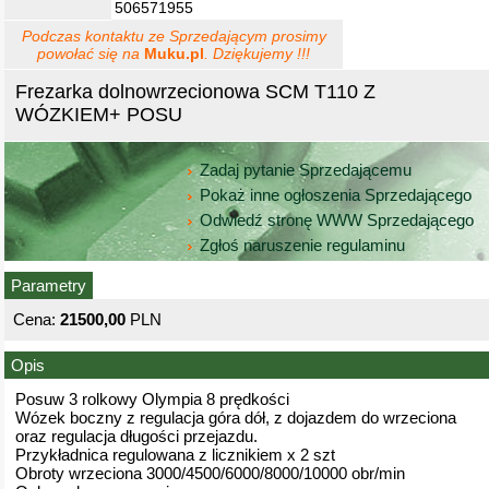
506571955
Podczas kontaktu ze Sprzedającym prosimy
powołać się na
Muku.pl
. Dziękujemy !!!
Frezarka dolnowrzecionowa SCM T110 Z
WÓZKIEM+ POSU
Zadaj pytanie Sprzedającemu
Pokaż inne ogłoszenia Sprzedającego
Odwiedź stronę WWW Sprzedającego
Zgłoś naruszenie regulaminu
Parametry
Cena:
21500,00
PLN
Opis
Posuw 3 rolkowy Olympia 8 prędkości
Wózek boczny z regulacja góra dół, z dojazdem do wrzeciona
oraz regulacja długości przejazdu.
Przykładnica regulowana z licznikiem x 2 szt
Obroty wrzeciona 3000/4500/6000/8000/10000 obr/min