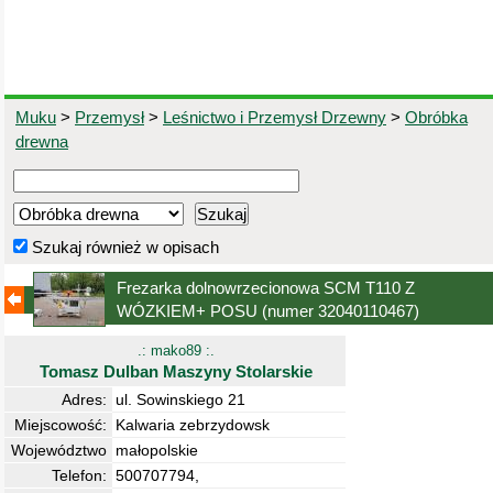
Muku
>
Przemysł
>
Leśnictwo i Przemysł Drzewny
>
Obróbka
drewna
Szukaj również w opisach
Frezarka dolnowrzecionowa SCM T110 Z
WÓZKIEM+ POSU
(numer 32040110467)
.: mako89 :.
Tomasz Dulban Maszyny Stolarskie
Adres:
ul. Sowinskiego 21
Miejscowość:
Kalwaria zebrzydowsk
Województwo
małopolskie
Telefon:
500707794,