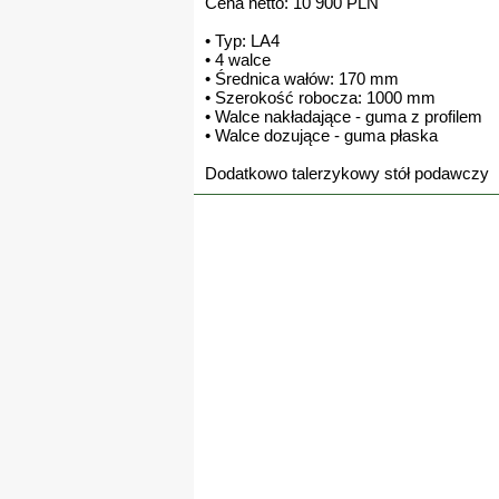
Cena netto: 10 900 PLN
• Typ: LA4
• 4 walce
• Średnica wałów: 170 mm
• Szerokość robocza: 1000 mm
• Walce nakładające - guma z profilem
• Walce dozujące - guma płaska
Dodatkowo talerzykowy stół podawczy