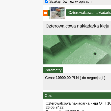
Szukaj również w opisach
Czterowalcowa nakładark
Czterowalcowa nakładarka kleju
Parametry
Cena:
10900,00
PLN ( do negocjacji )
Opis
Czterowalcowa nakładarka kleju OTT 1
26.05.8422