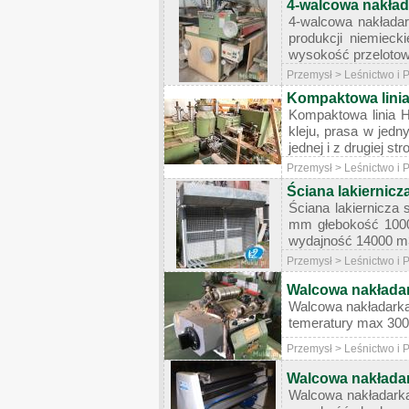
4-walcowa nakład
4-walcowa nakłada
produkcji niemiec
wysokość przelotowa
Przemysł > Leśnictwo i
Kompaktowa linia 
Kompaktowa linia H
kleju, prasa w jed
jednej i z drugiej s
Przemysł > Leśnictwo i
Ściana lakierni
Ściana lakiernicz
mm głebokość 1000 
wydajność 14000 m3
Przemysł > Leśnictwo i
Walcowa nakład
Walcowa nakładarka
temeratury max 300 o
Przemysł > Leśnictwo i
Walcowa nakładar
Walcowa nakładarka