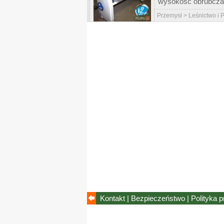
wysokość obrubcza 
Przemysł > Leśnictwo i
Kontakt
|
Bezpieczeństwo
|
Polityka 