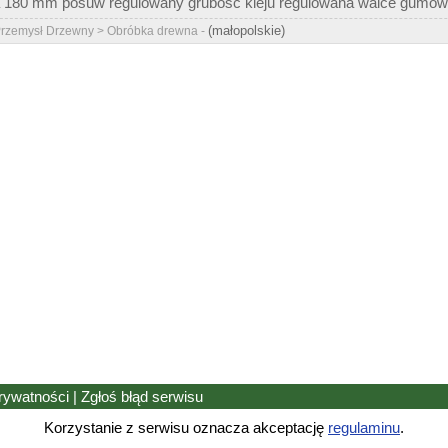
180 mm posuw regulowany grubość kleju regulowana walce gumowe 
(małopolskie)
 Przemysł Drzewny > Obróbka drewna -
prywatności
|
Zgłoś błąd
serwisu
Korzystanie z serwisu oznacza akceptację
regulaminu
.