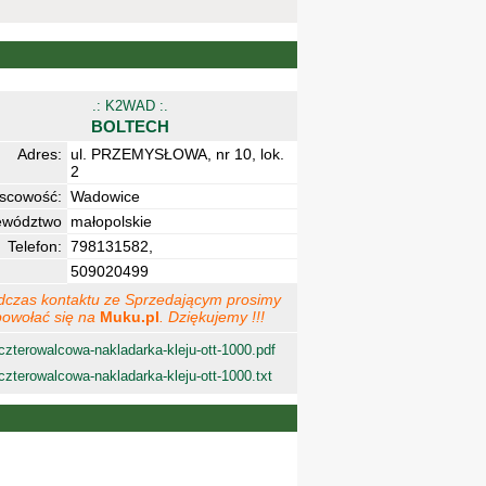
.: K2WAD :.
BOLTECH
Adres:
ul. PRZEMYSŁOWA, nr 10, lok.
2
jscowość:
Wadowice
ewództwo
małopolskie
Telefon:
798131582,
509020499
dczas kontaktu ze Sprzedającym prosimy
powołać się na
Muku.pl
. Dziękujemy !!!
czterowalcowa-nakladarka-kleju-ott-1000.pdf
czterowalcowa-nakladarka-kleju-ott-1000.txt