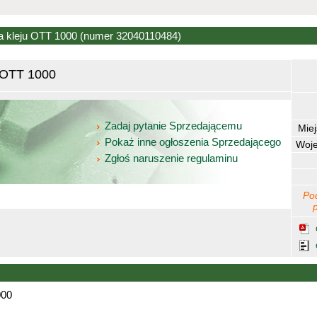
a kleju OTT 1000
(numer 32040110484)
 OTT 1000
Zadaj pytanie Sprzedającemu
Mie
Pokaż inne ogłoszenia Sprzedającego
Woj
Zgłoś naruszenie regulaminu
Po
000