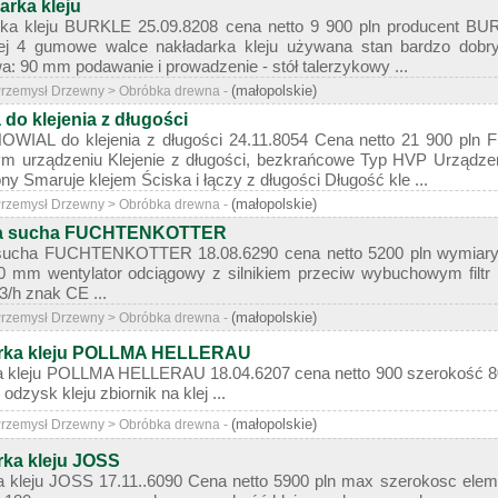
arka kleju
rka kleju BURKLE 25.09.8208 cena netto 9 900 pln producent 
kiej 4 gumowe walce nakładarka kleju używana stan bardzo do
: 90 mm podawanie i prowadzenie - stół talerzykowy ...
(małopolskie)
 Przemysł Drzewny > Obróbka drewna -
do klejenia z długości
OWIAL do klejenia z długości 24.11.8054 Cena netto 21 900 pln 
nym urządzeniu Klejenie z długości, bezkrańcowe Typ HVP Urządz
trony Smaruje klejem Ściska i łączy z długości Długość kle ...
(małopolskie)
 Przemysł Drzewny > Obróbka drewna -
cza sucha FUCHTENKOTTER
a sucha FUCHTENKOTTER 18.08.6290 cena netto 5200 pln wymiar
mm wentylator odciągowy z silnikiem przeciw wybuchowym filtr m
/h znak CE ...
(małopolskie)
 Przemysł Drzewny > Obróbka drewna -
arka kleju POLLMA HELLERAU
 kleju POLLMA HELLERAU 18.04.6207 cena netto 900 szerokość 80
dzysk kleju zbiornik na klej ...
(małopolskie)
 Przemysł Drzewny > Obróbka drewna -
ka kleju JOSS
 kleju JOSS 17.11..6090 Cena netto 5900 pln max szerokosc elem