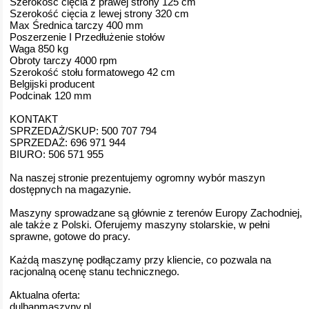
Szerokość cięcia z prawej strony 125 cm
Szerokość cięcia z lewej strony 320 cm
Max Średnica tarczy 400 mm
Poszerzenie I Przedłużenie stołów
Waga 850 kg
Obroty tarczy 4000 rpm
Szerokość stołu formatowego 42 cm
Belgijski producent
Podcinak 120 mm
KONTAKT
SPRZEDAŻ/SKUP: 500 707 794
SPRZEDAŻ: 696 971 944
BIURO: 506 571 955
Na naszej stronie prezentujemy ogromny wybór maszyn
dostępnych na magazynie.
Maszyny sprowadzane są głównie z terenów Europy Zachodniej,
ale także z Polski. Oferujemy maszyny stolarskie, w pełni
sprawne, gotowe do pracy.
Każdą maszynę podłączamy przy kliencie, co pozwala na
racjonalną ocenę stanu technicznego.
Aktualna oferta:
dulbanmaszyny.pl