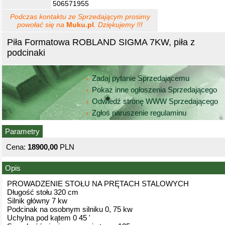
506571955
Podczas kontaktu ze Sprzedającym prosimy
powołać się na
Muku.pl
. Dziękujemy !!!
Piła Formatowa ROBLAND SIGMA 7KW, piła z
podcinaki
Zadaj pytanie Sprzedającemu
Pokaż inne ogłoszenia Sprzedającego
Odwiedź stronę WWW Sprzedającego
Zgłoś naruszenie regulaminu
Parametry
Cena:
18900,00
PLN
Opis
PROWADZENIE STOŁU NA PRĘTACH STALOWYCH
Długość stołu 320 cm
Silnik główny 7 kw
Podcinak na osobnym silniku 0, 75 kw
Uchylna pod kątem 0 45 '