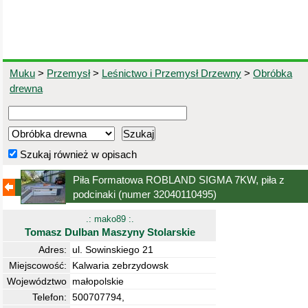
Muku
>
Przemysł
>
Leśnictwo i Przemysł Drzewny
>
Obróbka
drewna
Szukaj również w opisach
Piła Formatowa ROBLAND SIGMA 7KW, piła z
podcinaki
(numer 32040110495)
.: mako89 :.
Tomasz Dulban Maszyny Stolarskie
Adres:
ul. Sowinskiego 21
Miejscowość:
Kalwaria zebrzydowsk
Województwo
małopolskie
Telefon:
500707794,