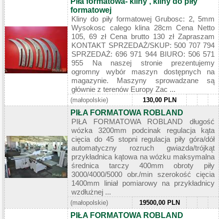
Piła formatowa- kliny , kliny do piły
formatowej
Kliny do piły formatowej Grubosc: 2, 5mm
Wysokosc calego klina 28cm Cena Netto
105, 69 zł Cena brutto 130 zł Zapraszam
KONTAKT SPRZEDAŻ/SKUP: 500 707 794
SPRZEDAŻ: 696 971 944 BIURO: 506 571
955 Na naszej stronie prezentujemy
ogromny wybór maszyn dostępnych na
magazynie. Maszyny sprowadzane są
głównie z terenów Europy Zac ...
(małopolskie)
130,00 PLN
PIŁA FORMATOWA ROBLAND
PIŁA FORMATOWA ROBLAND długość
wózka 3200mm podcinak regulacja kąta
cięcia do 45 stopni regulacja piły góra/dół
automatyczny rozruch gwiazda/trójkąt
przykładnica kątowa na wózku maksymalna
średnica tarczy 400mm obroty piły
3000/4000/5000 obr./min szerokość cięcia
1400mm liniał pomiarowy na przykładnicy
wzdłużnej ...
(małopolskie)
19500,00 PLN
PIŁA FORMATOWA ROBLAND