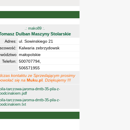
.: mako89 :.
Tomasz Dulban Maszyny Stolarskie
Adres:
ul. Sowinskiego 21
jscowość:
Kalwaria zebrzydowsk
ewództwo
małopolskie
Telefon:
500707794,
506571955
dczas kontaktu ze Sprzedającym prosimy
powołać się na
Muku.pl
. Dziękujemy !!!
pila-tarczowa-jaroma-dmtb-35-pila-z-
podcinakiem.pdf
pila-tarczowa-jaroma-dmtb-35-pila-z-
podcinakiem.txt