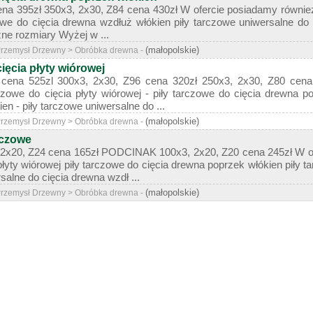
na 395zł 350x3, 2x30, Z84 cena 430zł W ofercie posiadamy również: 
owe do cięcia drewna wzdłuż włókien piły tarczowe uniwersalne do
żne rozmiary Wyżej w ...
(małopolskie)
 Przemysł Drzewny > Obróbka drewna -
cięcia płyty wiórowej
 cena 525zl 300x3, 2x30, Z96 cena 320zł 250x3, 2x30, Z80 cena
rczowe do cięcia płyty wiórowej - piły tarczowe do cięcia drewna p
n - piły tarczowe uniwersalne do ...
(małopolskie)
 Przemysł Drzewny > Obróbka drewna -
rczowe
20, Z24 cena 165zł PODCINAK 100x3, 2x20, Z20 cena 245zł W ofer
płyty wiórowej piły tarczowe do cięcia drewna poprzek włókien piły 
salne do cięcia drewna wzdł ...
(małopolskie)
 Przemysł Drzewny > Obróbka drewna -