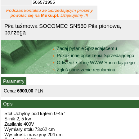
506571955
Podczas kontaktu ze Sprzedającym prosimy
powołać się na
Muku.pl
. Dziękujemy !!!
Piła taśmowa SOCOMEC SN560 Piła pionowa,
banzega
Zadaj pytanie Sprzedającemu
Pokaż inne ogłoszenia Sprzedającego
Odwiedź stronę WWW Sprzedającego
Zgłoś naruszenie regulaminu
Parametry
Cena:
6900,00
PLN
Opis
Stół Uchylny pod kątem 0-45 '
Silnik 2, 5 kw
Zasilanie 400V
Wymiary stołu 73x62 cm
Wysokość maszyny 204 cm