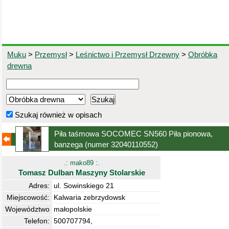
Muku
>
Przemysł
>
Leśnictwo i Przemysł Drzewny
>
Obróbka
drewna
Szukaj również w opisach
Piła taśmowa SOCOMEC SN560 Piła pionowa,
banzega
(numer 32040110552)
.: mako89 :.
Tomasz Dulban Maszyny Stolarskie
Adres:
ul. Sowinskiego 21
Miejscowość:
Kalwaria zebrzydowsk
Województwo
małopolskie
Telefon:
500707794,