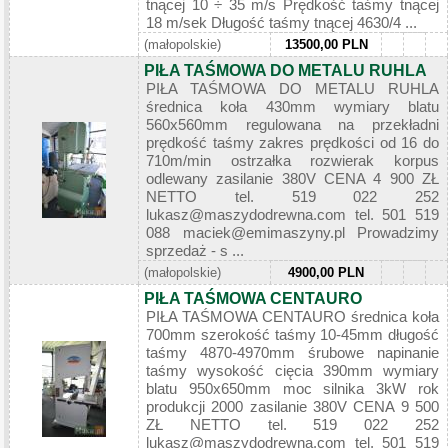
tnącej 10 ÷ 35 m/s Prędkość taśmy tnącej
18 m/sek Długość taśmy tnącej 4630/4 ...
(małopolskie)
13500,00 PLN
PIŁA TAŚMOWA DO METALU RUHLA
PIŁA TAŚMOWA DO METALU RUHLA
średnica koła 430mm wymiary blatu
560x560mm regulowana na przekładni
prędkość taśmy zakres prędkości od 16 do
710m/min ostrzałka rozwierak korpus
odlewany zasilanie 380V CENA 4 900 ZŁ
NETTO tel. 519 022 252
lukasz@maszydodrewna.com tel. 501 519
088 maciek@emimaszyny.pl Prowadzimy
sprzedaż - s ...
(małopolskie)
4900,00 PLN
PIŁA TAŚMOWA CENTAURO
PIŁA TAŚMOWA CENTAURO średnica koła
700mm szerokość taśmy 10-45mm długość
taśmy 4870-4970mm śrubowe napinanie
taśmy wysokość cięcia 390mm wymiary
blatu 950x650mm moc silnika 3kW rok
produkcji 2000 zasilanie 380V CENA 9 500
ZŁ NETTO tel. 519 022 252
lukasz@maszydodrewna.com tel. 501 519