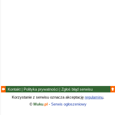
Kontakt
|
Polityka prywatności
|
Zgłoś błąd
serwisu
Korzystanie z serwisu oznacza akceptację
regulaminu
.
©
Muku
.pl
-
Serwis ogłoszeniowy