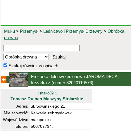
Muku
>
Przemysł
>
Leśnictwo i Przemysł Drzewny
>
Obróbka
drewna
Szukaj również w opisach
Frezarka dolnowrzecionowa JAROMA DFCA,
frezarka z
(numer 32040110576)
.: mako89 :.
Tomasz Dulban Maszyny Stolarskie
Adres:
ul. Sowinskiego 21
Miejscowość:
Kalwaria zebrzydowsk
Województwo
małopolskie
Telefon:
500707794,