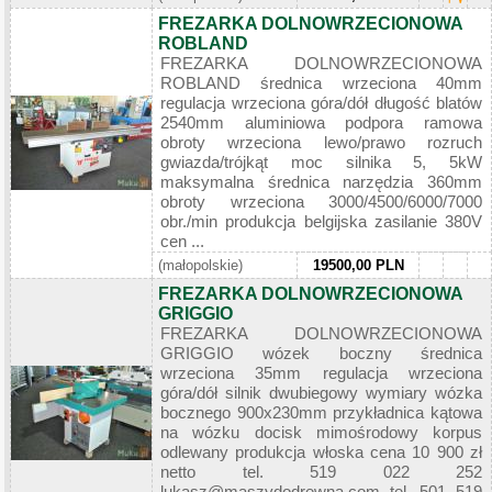
FREZARKA DOLNOWRZECIONOWA
ROBLAND
FREZARKA DOLNOWRZECIONOWA
ROBLAND średnica wrzeciona 40mm
regulacja wrzeciona góra/dół długość blatów
2540mm aluminiowa podpora ramowa
obroty wrzeciona lewo/prawo rozruch
gwiazda/trójkąt moc silnika 5, 5kW
maksymalna średnica narzędzia 360mm
obroty wrzeciona 3000/4500/6000/7000
obr./min produkcja belgijska zasilanie 380V
cen ...
(małopolskie)
19500,00 PLN
FREZARKA DOLNOWRZECIONOWA
GRIGGIO
FREZARKA DOLNOWRZECIONOWA
GRIGGIO wózek boczny średnica
wrzeciona 35mm regulacja wrzeciona
góra/dół silnik dwubiegowy wymiary wózka
bocznego 900x230mm przykładnica kątowa
na wózku docisk mimośrodowy korpus
odlewany produkcja włoska cena 10 900 zł
netto tel. 519 022 252
lukasz@maszydodrewna.com tel. 501 519