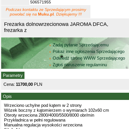
506571955
Podczas kontaktu ze Sprzedającym prosimy
powołać się na
Muku.pl
. Dziękujemy !!!
Frezarka dolnowrzecionowa JAROMA DFCA,
frezarka z
Zadaj pytanie Sprzedającemu
Pokaż inne ogłoszenia Sprzedającego
Odwiedź stronę WWW Sprzedającego
Zgłoś naruszenie regulaminu
Parametry
Cena:
11700,00
PLN
Opis
Wrzeciono uchylne pod kątem w 2 strony
Wózek boczny z kątomierzem o wymiarach 102x60 cm
Obroty wrzeciona 2800/4000/5500/8000 obr/min
Przykładnica w pełni regulowana
Manualna regulacja wysokości wrzeciona