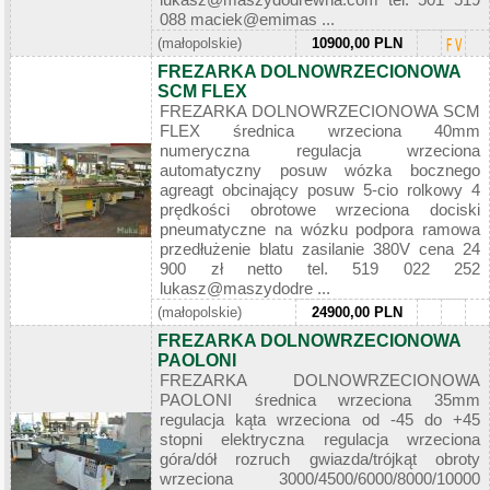
088 maciek@emimas ...
(małopolskie)
10900,00 PLN
FREZARKA DOLNOWRZECIONOWA
SCM FLEX
FREZARKA DOLNOWRZECIONOWA SCM
FLEX średnica wrzeciona 40mm
numeryczna regulacja wrzeciona
automatyczny posuw wózka bocznego
agreagt obcinający posuw 5-cio rolkowy 4
prędkości obrotowe wrzeciona dociski
pneumatyczne na wózku podpora ramowa
przedłużenie blatu zasilanie 380V cena 24
900 zł netto tel. 519 022 252
lukasz@maszydodre ...
(małopolskie)
24900,00 PLN
FREZARKA DOLNOWRZECIONOWA
PAOLONI
FREZARKA DOLNOWRZECIONOWA
PAOLONI średnica wrzeciona 35mm
regulacja kąta wrzeciona od -45 do +45
stopni elektryczna regulacja wrzeciona
góra/dół rozruch gwiazda/trójkąt obroty
wrzeciona 3000/4500/6000/8000/10000