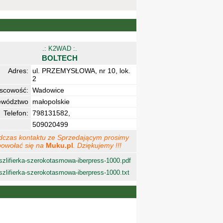
.: K2WAD :.
BOLTECH
Adres:
ul. PRZEMYSŁOWA, nr 10, lok.
2
jscowość:
Wadowice
ewództwo
małopolskie
Telefon:
798131582,
509020499
dczas kontaktu ze Sprzedającym prosimy
powołać się na
Muku.pl
. Dziękujemy !!!
szlifierka-szerokotasmowa-iberpress-1000.pdf
szlifierka-szerokotasmowa-iberpress-1000.txt