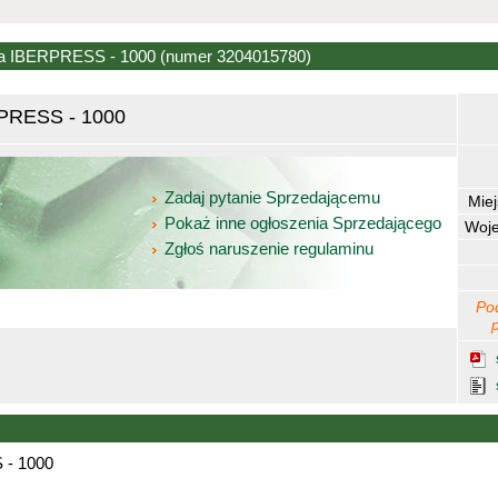
owa IBERPRESS - 1000
(numer 3204015780)
RPRESS - 1000
Zadaj pytanie Sprzedającemu
Mie
Pokaż inne ogłoszenia Sprzedającego
Woj
Zgłoś naruszenie regulaminu
Po
 - 1000