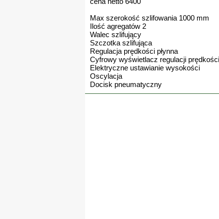
cena netto 6400
Max szerokość szlifowania 1000 mm
Ilość agregatów 2
Walec szlifujący
Szczotka szlifująca
Regulacja prędkości płynna
Cyfrowy wyświetlacz regulacji prędkośc
Elektryczne ustawianie wysokości
Oscylacja
Docisk pneumatyczny