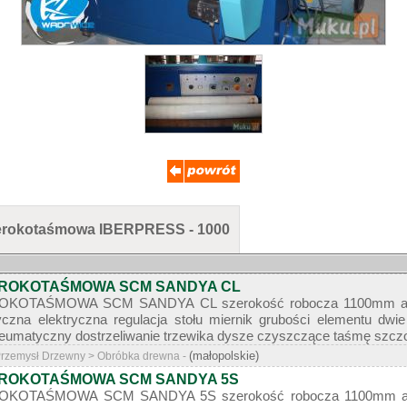
szerokotaśmowa IBERPRESS - 1000
EROKOTAŚMOWA SCM SANDYA CL
KOTAŚMOWA SCM SANDYA CL szerokość robocza 1100mm agreagt
czna elektryczna regulacja stołu miernik grubości elementu dwi
neumatyczny dostrzeliwanie trzewika dysze czyszczące taśmę szczo
(małopolskie)
 Przemysł Drzewny > Obróbka drewna -
EROKOTAŚMOWA SCM SANDYA 5S
OKOTAŚMOWA SCM SANDYA 5S szerokość robocza 1100mm agreg