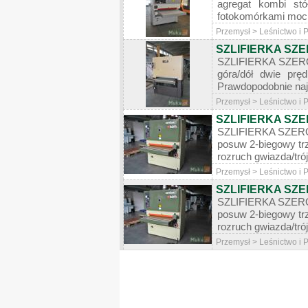
agregat kombi stó
fotokomórkami moc 
Przemysł > Leśnictwo i
SZLIFIERKA SZ
SZLIFIERKA SZEROK
góra/dół dwie prę
Prawdopodobnie naj
Przemysł > Leśnictwo i
SZLIFIERKA SZ
SZLIFIERKA SZEROK
posuw 2-biegowy trz
rozruch gwiazda/tró
Przemysł > Leśnictwo i
SZLIFIERKA SZ
SZLIFIERKA SZEROK
posuw 2-biegowy trz
rozruch gwiazda/tró
Przemysł > Leśnictwo i