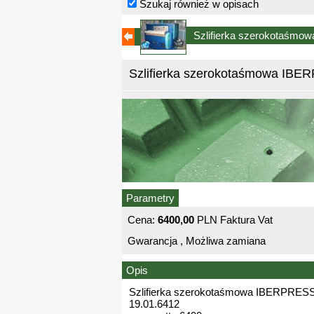
Szukaj również w opisach
Szlifierka szerokotaśm
Szlifierka szerokotaśmowa IBE
Parametry
Cena:
6400,00
PLN Faktura Vat
Gwarancja , Możliwa zamiana
Opis
Szlifierka szerokotaśmowa IBERPRESS
19.01.6412