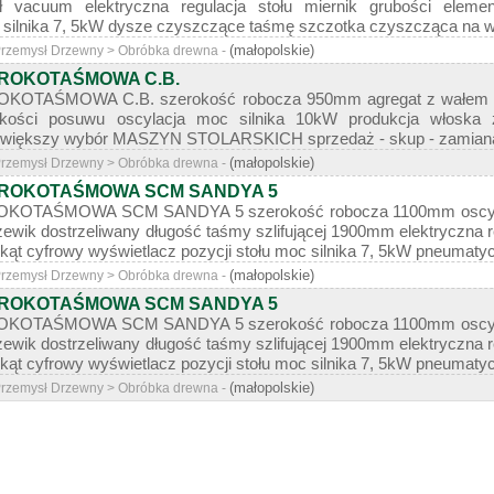
ł vacuum elektryczna regulacja stołu miernik grubości elemen
silnika 7, 5kW dysze czyszczące taśmę szczotka czyszcząca na wyjś
(małopolskie)
 Przemysł Drzewny > Obróbka drewna -
EROKOTAŚMOWA C.B.
OTAŚMOWA C.B. szerokość robocza 950mm agregat z wałem kalib
dkości posuwu oscylacja moc silnika 10kW produkcja włoska 
większy wybór MASZYN STOLARSKICH sprzedaż - skup - zamiana - l
(małopolskie)
 Przemysł Drzewny > Obróbka drewna -
EROKOTAŚMOWA SCM SANDYA 5
OTAŚMOWA SCM SANDYA 5 szerokość robocza 1100mm oscylacja 
ewik dostrzeliwany długość taśmy szlifującej 1900mm elektryczna re
jkąt cyfrowy wyświetlacz pozycji stołu moc silnika 7, 5kW pneumatyc
(małopolskie)
 Przemysł Drzewny > Obróbka drewna -
EROKOTAŚMOWA SCM SANDYA 5
OTAŚMOWA SCM SANDYA 5 szerokość robocza 1100mm oscylacja 
ewik dostrzeliwany długość taśmy szlifującej 1900mm elektryczna re
jkąt cyfrowy wyświetlacz pozycji stołu moc silnika 7, 5kW pneumatyc
(małopolskie)
 Przemysł Drzewny > Obróbka drewna -