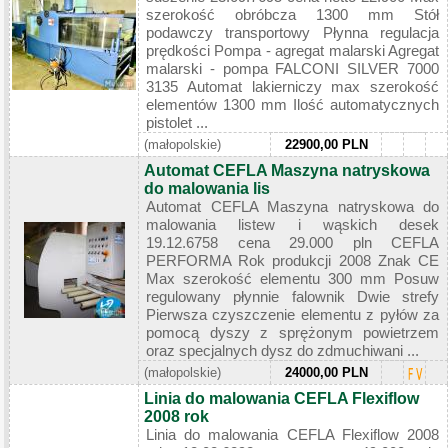
szerokość obróbcza 1300 mm Stół
podawczy transportowy Płynna regulacja
prędkości Pompa - agregat malarski Agregat
malarski - pompa FALCONI SILVER 7000
3135 Automat lakierniczy max szerokość
elementów 1300 mm Ilość automatycznych
pistolet ...
(małopolskie)
22900,00 PLN
Automat CEFLA Maszyna natryskowa
do malowania lis
Automat CEFLA Maszyna natryskowa do
malowania listew i wąskich desek
19.12.6758 cena 29.000 pln CEFLA
PERFORMA Rok produkcji 2008 Znak CE
Max szerokość elementu 300 mm Posuw
regulowany płynnie falownik Dwie strefy
Pierwsza czyszczenie elementu z pyłów za
pomocą dyszy z sprężonym powietrzem
oraz specjalnych dysz do zdmuchiwani ...
(małopolskie)
24000,00 PLN
Linia do malowania CEFLA Flexiflow
2008 rok
Linia do malowania CEFLA Flexiflow 2008