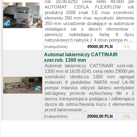
rok 18.08.6292 cena netto 49.000 pln
AUTOMAT CEFLA FLEXIFLOW rok
produkcji 2008 znak CE max szerokość
elementu 350 mm max wysokość elementu
350 mm urzadzenie działające w automacie
składajace sie z dwuch elementow -
pierwszy nakładajacy farbę 8 dysz
natryskowych natrysk z 4 stron pompa m ...
(małopolskie)
49000,00 PLN
Automat lakierniczy CATTINAIR
szer.rob. 1300 mm
Automat lakierniczy CATTINAIR szer.rob.
1300 mm id 18.05.6241 cena netto 29000 pln
szerokość obróbcza 1300 mm agregat
malarski 8 pistoletów IWATA mod LA-90
pompa mlarska odzysk lakieru wentylator
odciagowy przeciw wybuchowy filtr x 2
tasma transportujaca podajaca i odbierajaca
dysza do odmuchiwania kuzu z elementow
przed lakierowanie ...
(małopolskie)
29000,00 PLN