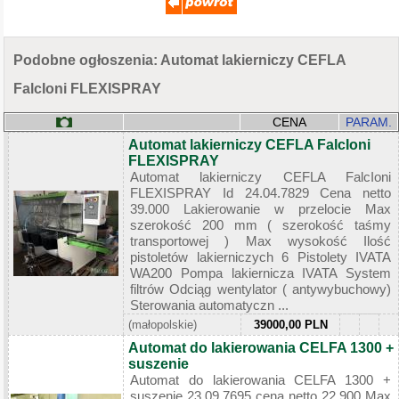
Podobne ogłoszenia: Automat lakierniczy CEFLA
FalcIoni FLEXISPRAY
CENA
PARAM.
Automat lakierniczy CEFLA FalcIoni
FLEXISPRAY
Automat lakierniczy CEFLA FalcIoni
FLEXISPRAY Id 24.04.7829 Cena netto
39.000 Lakierowanie w przelocie Max
szerokość 200 mm ( szerokość taśmy
transportowej ) Max wysokość Ilość
pistoletów lakierniczych 6 Pistolety IVATA
WA200 Pompa lakiernicza IVATA System
filtrów Odciąg wentylator ( antywybuchowy)
Sterowania automatyczn ...
(małopolskie)
39000,00 PLN
Automat do lakierowania CELFA 1300 +
suszenie
Automat do lakierowania CELFA 1300 +
suszenie 23.09.7695 cena netto 22.900 Max