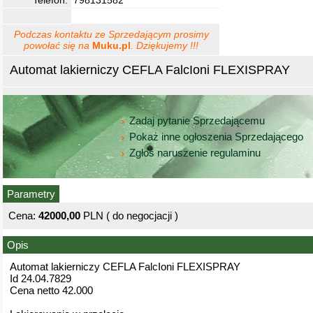
Telefon:
798131582
Podczas kontaktu ze Sprzedającym prosimy
powołać się na
Muku.pl
. Dziękujemy !!!
Automat lakierniczy CEFLA FalcIoni FLEXISPRAY
Zadaj pytanie Sprzedającemu
Pokaż inne ogłoszenia Sprzedającego
Zgłoś naruszenie regulaminu
Parametry
Cena:
42000,00
PLN ( do negocjacji )
Opis
Automat lakierniczy CEFLA FalcIoni FLEXISPRAY
Id 24.04.7829
Cena netto 42.000