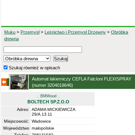
Muku
>
Przemysł
>
Leśnictwo i Przemysł Drzewny
>
Obróbka
drewna
Szukaj również w opisach
Automat lakierniczy CEFLA FalcIoni FLEXISPRAY
(numer 3204018646)
.: BMWood :.
BOLTECH SP.Z.O.O
Adres:
ADAMA MICKIEWICZA
29/A.13.11
Miejscowość:
Wadowice
Województwo
małopolskie