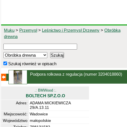
Muku
>
Przemysł
>
Leśnictwo i Przemysł Drzewny
>
Obróbka
drewna
Szukaj również w opisach
Podpora rolkowa z regulacja
(numer 3204018860)
.: BMWood :.
BOLTECH SP.Z.O.O
Adres:
ADAMA MICKIEWICZA
29/A.13.11
Miejscowość:
Wadowice
Województwo
małopolskie