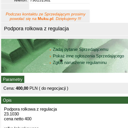
Telefon:
798131582
Podczas kontaktu ze Sprzedającym prosimy
powołać się na
Muku.pl
. Dziękujemy !!!
Podpora rolkowa z regulacja
Zadaj pytanie Sprzedającemu
Pokaż inne ogłoszenia Sprzedającego
Zgłoś naruszenie regulaminu
Parametry
Cena:
400,00
PLN ( do negocjacji )
Opis
Podpora rolkowa z regulacja
23.1030
cena netto 400