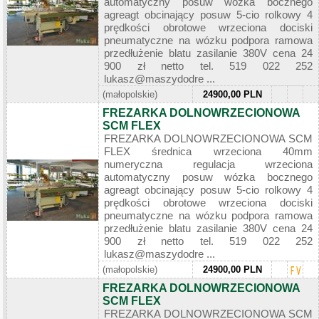
automatyczny posuw wózka bocznego
agreagt obcinający posuw 5-cio rolkowy 4
prędkości obrotowe wrzeciona dociski
pneumatyczne na wózku podpora ramowa
przedłużenie blatu zasilanie 380V cena 24
900 zł netto tel. 519 022 252
lukasz@maszydodre ...
(małopolskie)
24900,00 PLN
FREZARKA DOLNOWRZECIONOWA
SCM FLEX
FREZARKA DOLNOWRZECIONOWA SCM
FLEX średnica wrzeciona 40mm
numeryczna regulacja wrzeciona
automatyczny posuw wózka bocznego
agreagt obcinający posuw 5-cio rolkowy 4
prędkości obrotowe wrzeciona dociski
pneumatyczne na wózku podpora ramowa
przedłużenie blatu zasilanie 380V cena 24
900 zł netto tel. 519 022 252
lukasz@maszydodre ...
(małopolskie)
24900,00 PLN
FREZARKA DOLNOWRZECIONOWA
SCM FLEX
FREZARKA DOLNOWRZECIONOWA SCM