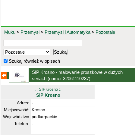
Muku
>
Przemysł
>
Przemysł i Automatyka
>
Pozostałe
Szukaj również w opisach
SIP Krosno - malowanie proszkowe w dużych
seriach
(numer 32061110287)
.: SIPKrosno :.
SIP Krosno
Adres:
-
Miejscowość:
Krosno
Województwo
podkarpackie
Telefon:
-