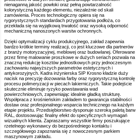
nienaganną jakość powłoki oraz pełną powtarzalność
kolorystyczną każdego elementu, niezależnie od skali
zamówienia. Proces technologiczny opiera się na
rygorystycznych standardach przygotowania podłoża, co
przekłada się na wyjątkową trwałość oraz wysoką odporność
mechaniczną nanoszonych warstw ochronnych.
Dzięki optymalizacji cyklu produkcyjnego, zakład zapewnia
bardzo krótkie terminy realizacji, co jest kluczowe dla partnerów
z branży motoryzacyjnej, meblowej oraz budowlanej. Oferowane
przez firmę malowanie proszkowe w dużych seriach pozwala na
znaczną redukcję kosztów jednostkowych przy jednoczesnym
zachowaniu najwyższych parametrów estetycznych i
antykorozyjnych. Kadra inżynierska SIP Krosno kładzie duży
nacisk na precyzję dozowania farby oraz rygorystyczną kontrolę
procesu polimeryzacji w piecach lakierniczych. Takie podejście
skutecznie eliminuje ryzyko powstawania wad
powierzchniowych, zapewniając idealnie gładką strukturę.
Współpraca z krośnieńskim zakładem to gwarancja stabilności
dostaw oraz profesjonalnego wsparcia technicznego na każdym
etapie projektu. Przedsiębiorstwo dysponuje szeroką paletą barw
RAL, dostosowując finalny efekt do specyficznych wymagań
wizualnych klienta. Zapraszamy wszystkie firmy poszukujące
rzetelnego wykonawcy do bezpośredniego kontaktu i
szczegółowego zapoznania się z nowoczesnym parkiem
maszynowym zakładu.