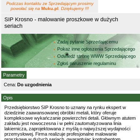
Podczas kontaktu ze Sprzedającym prosimy
powołać się na
Muku.pl
. Dziękujemy !!!
SIP Krosno - malowanie proszkowe w dużych
seriach
Zadaj pytanie Sprzedającemu
Pokaż inne ogłoszenia Sprzedającego
Odwiedź stronę WWW Sprzedającego
Zgłoś naruszenie regulaminu
Parametry
Cena:
Do uzgodnienia
Opis
Przedsiębiorstwo SIP Krosno to uznany na rynku ekspert w
dziedzinie zaawansowanej obróbki metali, który oferuje
kompleksowe wykańczanie powierzchni detali. Głównym atutem
zakładu jest nowoczesna i w pełni zautomatyzowana linia
lakiernicza, zaprojektowana z myślą o najwyższej wydajności
przemysłowej. Firma realizuje profesjonalne malowanie
proszkowe w dużych seriach, gwarantując kontrahentom