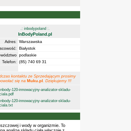
.: inbodypoland :.
InBodyPoland.pl
Adres:
Warszawska
jscowość:
Białystok
ewództwo
podlaskie
Telefon:
(85) 740 69 31
dczas kontaktu ze Sprzedającym prosimy
powołać się na
Muku.pl
. Dziękujemy !!!
inbody-120-innowacyjny-analizator-skladu-
ciala.pdf
inbody-120-innowacyjny-analizator-skladu-
ciala.txt
szczowej i wody w organizmie. To
ną analizę składu ciała włącznie z