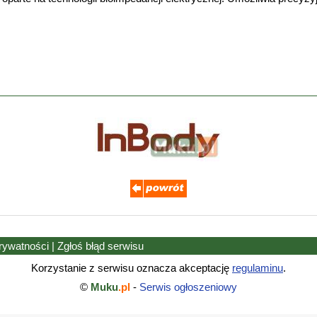
prywatności
|
Zgłoś błąd
serwisu
Korzystanie z serwisu oznacza akceptację
regulaminu
.
©
Muku
.pl
-
Serwis ogłoszeniowy