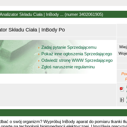
nalizator Składu Ciała | InBody ...
(numer 3402061905)
tor Składu Ciała | InBody Po
Mie
Zadaj pytanie Sprzedającemu
Woj
Pokaż inne ogłoszenia Sprzedającego
Odwiedź stronę WWW Sprzedającego
Zgłoś naruszenie regulaminu
Po
ać o swój organizm? Wypróbuj InBody aparat do pomiaru tkanki tłu
parte na technologii bioimpedancji elektrycznej. Umożliwia precyzyj