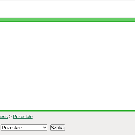
tness
>
Pozostałe