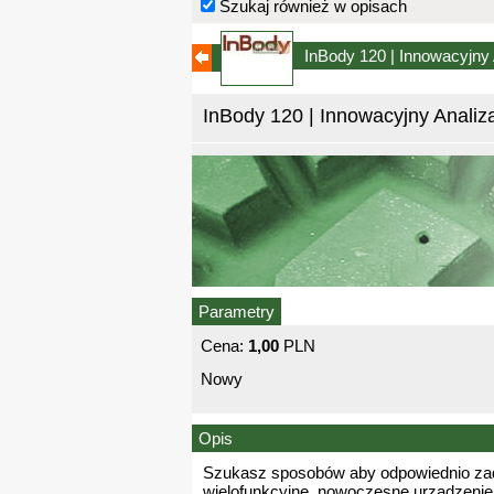
Szukaj również w opisach
InBody 120 | Innowacyjny A
InBody 120 | Innowacyjny Analiza
Parametry
Cena:
1,00
PLN
Nowy
Opis
Szukasz sposobów aby odpowiednio zadb
wielofunkcyjne, nowoczesne urządzenie o