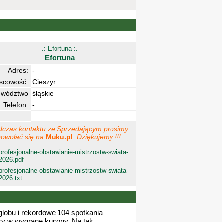
.: Efortuna :.
Efortuna
Adres:
-
jscowość:
Cieszyn
ewództwo
śląskie
Telefon:
-
dczas kontaktu ze Sprzedającym prosimy
powołać się na
Muku.pl
. Dziękujemy !!!
profesjonalne-obstawianie-mistrzostw-swiata-
2026.pdf
profesjonalne-obstawianie-mistrzostw-swiata-
2026.txt
globu i rekordowe 104 spotkania
dzy w wygrane kupony. Na tak