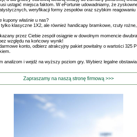
 musi ustąpić miejsca faktom. W eFortunie udowadniamy, że zyskown
 statystycznych, weryfikacji formy zespołów oraz szybkim reagowani
e kupony właśnie u nas?
e tylko klasyczne 1X2, ale również handicapy bramkowe, rzuty rożne, 
skazany przez Ciebie zespół osiągnie w dowolnym momencie dwubra
 bez względu na końcowy wynik!
darmowe konto, odbierz atrakcyjny pakiet powitalny o wartości 325 
kiem.
im analizom i wejdź na wyższy poziom gry. Wybierz legalne obstawia
Zapraszamy na naszą stronę firmową >>>