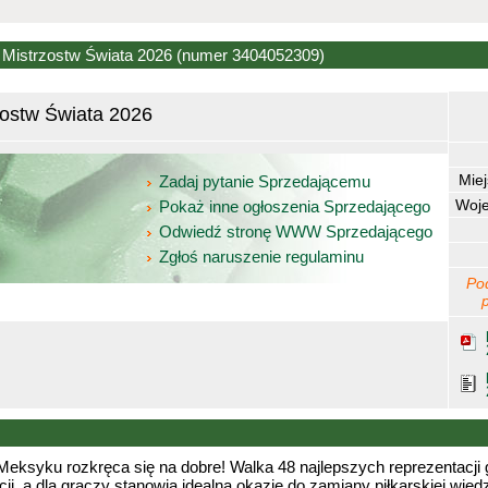
e Mistrzostw Świata 2026
(numer 3404052309)
zostw Świata 2026
Mie
Zadaj pytanie Sprzedającemu
Woj
Pokaż inne ogłoszenia Sprzedającego
Odwiedź stronę WWW Sprzedającego
Zgłoś naruszenie regulaminu
Po
Meksyku rozkręca się na dobre! Walka 48 najlepszych reprezentacji 
i, a dla graczy stanowią idealną okazję do zamiany piłkarskiej wie