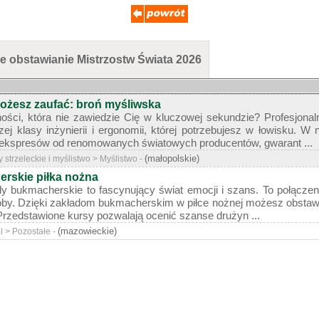
e obstawianie Mistrzostw Świata 2026
możesz zaufać: broń myśliwska
ści, która nie zawiedzie Cię w kluczowej sekundzie? Profesjonaln
ej klasy inżynierii i ergonomii, której potrzebujesz w łowisku. W 
 i ekspresów od renomowanych światowych producentów, gwarant ...
(małopolskie)
y strzeleckie i myślistwo > Myślistwo -
rskie piłka nożna
dy bukmacherskie to fascynujący świat emocji i szans. To połączeni
soby. Dzięki zakładom bukmacherskim w piłce nożnej możesz obstaw
 Przedstawione kursy pozwalają ocenić szanse drużyn ...
(mazowieckie)
gi > Pozostałe -