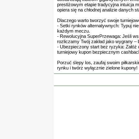
prestiżowym etapie tradycyjna intuicja
opiera się na chłodnej analizie danych
Dlaczego warto tworzyć swoje turniejow
- Setki rynków alternatywnych: Typuj ni
każdym meczu.
- Rewolucyjna SuperPrzewaga: Jeśli w
rozliczamy Twój zakład jako wygrany –
- Ubezpieczony start bez ryzyka: Załóż 
turniejowy kupon bezpiecznym cashbac
Porzuć ślepy los, zaufaj swoim piłkarsk
rynku i twórz wyłącznie zielone kupony!