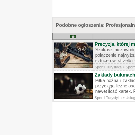
Podobne ogłoszenia: Profesjonaln
Precyzja, której 
Szukasz niezawodno
połączenie najwyższ
sztucerów, strzelb
Sport i Turystyka > Sport
Zakłady bukmache
Piłka nożna i zakła
przyciąga liczne o
nawet ilość kartek.
Sport i Turystyka > Usłu