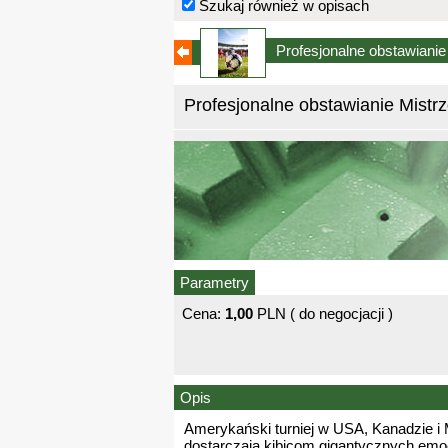
Szukaj również w opisach
Profesjonalne obstawiani
Profesjonalne obstawianie Mistr
Parametry
Cena:
1,00
PLN ( do negocjacji )
Opis
Amerykański turniej w USA, Kanadzie i 
dostarczają kibicom gigantycznych emocj