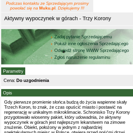
Podczas kontaktu ze Sprzedającym prosimy
powołać się na
Muku.pl
. Dziękujemy !!!
Aktywny wypoczynek w górach - Trzy Korony
Zadaj pytanie Sprzedającemu
Pokaż inne ogłoszenia Sprzedającego
Odwiedź stronę WWW Sprzedającego
Zgłoś naruszenie regulaminu
Parametry
Cena:
Do uzgodnienia
Opis
Gdy pierwsze promienie słońca budzą do życia wapienne skały
Trzech Koron, to znak, że czas opuścić miasto i postawić na
regenerację w unikalnym mikroklimacie. Schronisko Trzy Korony
przygotowało wiosenny pakiet, który udowadnia, że aktywny
wypoczynek w górach jest najlepszym lekarstwem na zimowe
znużenie. Obiekt, położony w jednym z najbardziej
spektakularnych miejsc w Polsce, otwiera przed gośćmi drzwi