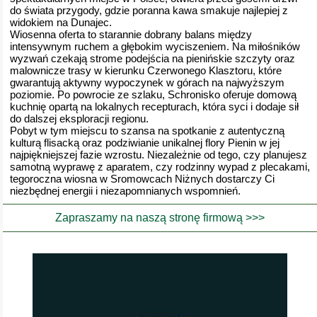
do świata przygody, gdzie poranna kawa smakuje najlepiej z
widokiem na Dunajec.
Wiosenna oferta to starannie dobrany balans między
intensywnym ruchem a głębokim wyciszeniem. Na miłośników
wyzwań czekają strome podejścia na pienińskie szczyty oraz
malownicze trasy w kierunku Czerwonego Klasztoru, które
gwarantują aktywny wypoczynek w górach na najwyższym
poziomie. Po powrocie ze szlaku, Schronisko oferuje domową
kuchnię opartą na lokalnych recepturach, która syci i dodaje sił
do dalszej eksploracji regionu.
Pobyt w tym miejscu to szansa na spotkanie z autentyczną
kulturą flisacką oraz podziwianie unikalnej flory Pienin w jej
najpiękniejszej fazie wzrostu. Niezależnie od tego, czy planujesz
samotną wyprawę z aparatem, czy rodzinny wypad z plecakami,
tegoroczna wiosna w Sromowcach Niżnych dostarczy Ci
niezbędnej energii i niezapomnianych wspomnień.
Zapraszamy na naszą stronę firmową >>>