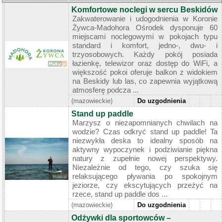
Komfortowe noclegi w sercu Beskidów
Zakwaterowanie i udogodnienia w Koronie
Żywca-Madohora Ośrodek dysponuje 60
miejscami noclegowymi w pokojach typu
standard i komfort, jedno-, dwu- i
trzyosobowych. Każdy pokój posiada
łazienkę, telewizor oraz dostęp do WiFi, a
większość pokoi oferuje balkon z widokiem
na Beskidy lub las, co zapewnia wyjątkową
atmosferę podcza ...
(mazowieckie)
Do uzgodnienia
Stand up paddle
Marzysz o niezapomnianych chwilach na
wodzie? Czas odkryć stand up paddle! Ta
niezwykła deska to idealny sposób na
aktywny wypoczynek i podziwianie piękna
natury z zupełnie nowej perspektywy.
Niezależnie od tego, czy szuka się
relaksującego pływania po spokojnym
jeziorze, czy ekscytujących przeżyć na
rzece, stand up paddle dos ...
(mazowieckie)
Do uzgodnienia
Odżywki dla sportowców –