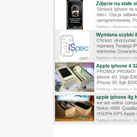
Zdjęcie na stałe 
Simlock Iphone na s
sieci. Opcja odblo
oprogramowania. Po 
Telefony i Akcesoria > U
Wymiana szybki i
Chcesz skorzystać 
naprawą Twojego iPh
telefonów. Gwarantuj
Telefony i Akcesoria > U
Apple iphone 4 3
PROMO! PROMO! PR
iphone 4G 16gb $36
iPhone 3G 8gb $200.
Telefony i Akcesoria > 
apple iphone 4g 
we are online compan
Nokia n900 Quad
HSDPA GPS Apple i
Telefony i Akcesoria > 