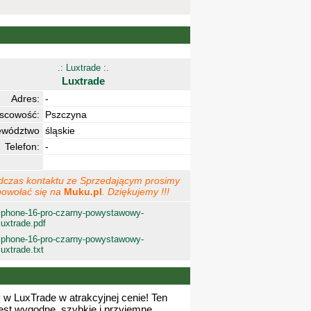
.: Luxtrade :.
Luxtrade
Adres:
-
jscowość:
Pszczyna
ewództwo
śląskie
Telefon:
-
dczas kontaktu ze Sprzedającym prosimy
powołać się na
Muku.pl
. Dziękujemy !!!
iphone-16-pro-czarny-powystawowy-
luxtrade.pdf
iphone-16-pro-czarny-powystawowy-
luxtrade.txt
w LuxTrade w atrakcyjnej cenie! Ten
jest wygodne, szybkie i przyjemne.