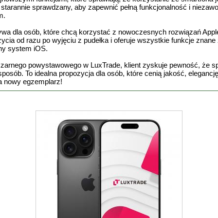
tarannie sprawdzany, aby zapewnić pełną funkcjonalność i niezawo
m.
wa dla osób, które chcą korzystać z nowoczesnych rozwiązań Apple,
użycia od razu po wyjęciu z pudełka i oferuje wszystkie funkcje zna
yjny system iOS.
zarnego powystawowego w LuxTrade, klient zyskuje pewność, że sprz
sposób. To idealna propozycja dla osób, które cenią jakość, eleganc
za nowy egzemplarz!