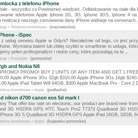
simlocka z telefonu iPhone
tałe - wszystko co Powinieneś wiedzieć. Odblokowanie na stałe dla 
kowanie telefonów Apple Iphone 2G, 3G, Iphone 3GS, Iphone 4 na st
realizacji naszego zamówienia dany iPhone widnieje na serwerach .
(mazowieckie)
sługi > Telefonia komórkowa -
Phone - iSpec
z usług serwisu Apple w Gdyni? Niezależnie od tego, co jest pr
one. Wymiana baterii lub zbitej szybki w smartfonie to usługa, któr
emy pełen profesjonalizm i niskie ceny, które pozwalają na ta ...
(pomorskie)
sługi > Pozostałe -
2gb and Nokia N8
OMO! PROMO! BUY 2 UNITS OF ANY ITEM AND GET 1 FREE... `A
0.00 Apple iPhone 3Gs 32gb $310.00 Apple iPhone 3Gs 16gb $240.
00 Apple iPad Tablet Wifi 64GB..$300 Apple MacBook Pro - Core 2 Du
(podlaskie)
Telefony komórkowe > Apple -
hd nikon d700 canon eos 5d mark l
y That offer low rate on electronic, our product are brand new from 
band 3G HSDPA GPS HTC Touch Pro2 T7373 Quadband 3G HSDP
Phone 3G S Quadband 3G HSDPA GPS Apple iPad 16GB, 32GB, 64GB
(kujawsko-pomorskie)
Telefony komórkowe > Apple -