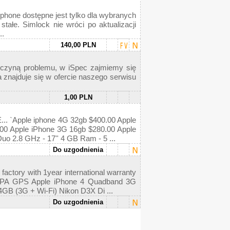
Iphone dostępne jest tylko dla wybranych
ałe. Simlock nie wróci po aktualizacji
..
140,00 PLN
zyczyną problemu, w iSpec zajmiemy się
a znajduje się w ofercie naszego serwisu
1,00 PLN
pple iphone 4G 32gb $400.00 Apple
00 Apple iPhone 3G 16gb $280.00 Apple
o 2.8 GHz - 17'' 4 GB Ram - 5 ...
Do uzgodnienia
factory with 1year international warranty
A GPS Apple iPhone 4 Quadband 3G
 (3G + Wi-Fi) Nikon D3X Di ...
Do uzgodnienia