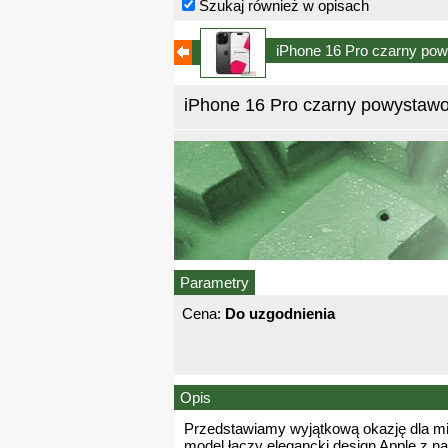
Szukaj również w opisach
iPhone 16 Pro czarny po
iPhone 16 Pro czarny powystawo
Parametry
Cena:
Do uzgodnienia
Opis
Przedstawiamy wyjątkową okazję dla mi
model łączy elegancki design Apple z na