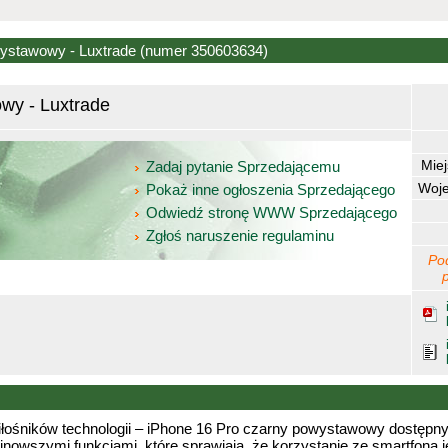
wystawowy - Luxtrade
(numer 350603634)
wy - Luxtrade
Mie
Zadaj pytanie Sprzedającemu
Woj
Pokaż inne ogłoszenia Sprzedającego
Odwiedź stronę WWW Sprzedającego
Zgłoś naruszenie regulaminu
Po
łośników technologii – iPhone 16 Pro czarny powystawowy dostępny 
jnowszymi funkcjami, które sprawiają, że korzystanie ze smartfona 