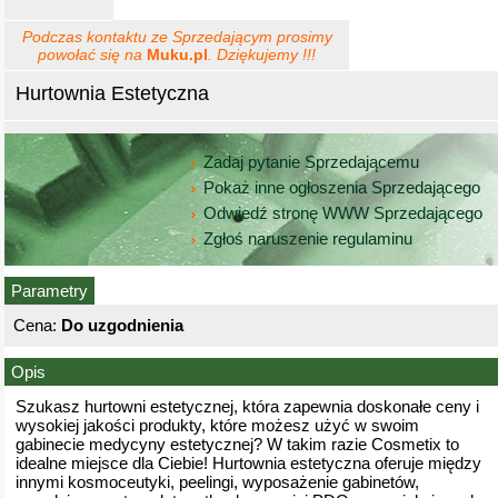
Podczas kontaktu ze Sprzedającym prosimy
powołać się na
Muku.pl
. Dziękujemy !!!
Hurtownia Estetyczna
Zadaj pytanie Sprzedającemu
Pokaż inne ogłoszenia Sprzedającego
Odwiedź stronę WWW Sprzedającego
Zgłoś naruszenie regulaminu
Parametry
Cena:
Do uzgodnienia
Opis
Szukasz hurtowni estetycznej, która zapewnia doskonałe ceny i
wysokiej jakości produkty, które możesz użyć w swoim
gabinecie medycyny estetycznej? W takim razie Cosmetix to
idealne miejsce dla Ciebie! Hurtownia estetyczna oferuje między
innymi kosmoceutyki, peelingi, wyposażenie gabinetów,