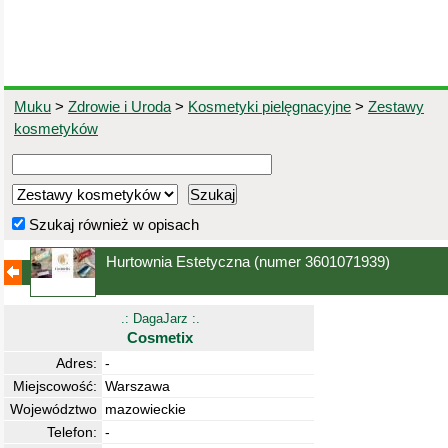
Muku
>
Zdrowie i Uroda
>
Kosmetyki pielęgnacyjne
>
Zestawy
kosmetyków
Szukaj również w opisach
Hurtownia Estetyczna
(numer 3601071939)
.: DagaJarz :.
Cosmetix
Adres:
-
Miejscowość:
Warszawa
Województwo
mazowieckie
Telefon:
-